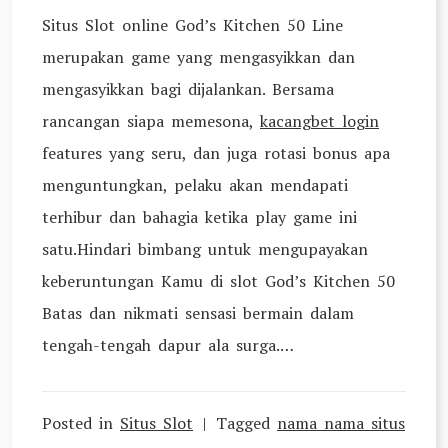
Situs Slot online God’s Kitchen 50 Line
merupakan game yang mengasyikkan dan
mengasyikkan bagi dijalankan. Bersama
rancangan siapa memesona,
kacangbet login
features yang seru, dan juga rotasi bonus apa
menguntungkan, pelaku akan mendapati
terhibur dan bahagia ketika play game ini
satu.Hindari bimbang untuk mengupayakan
keberuntungan Kamu di slot God’s Kitchen 50
Batas dan nikmati sensasi bermain dalam
tengah-tengah dapur ala surga.…
Posted in
Situs Slot
Tagged
nama nama situs