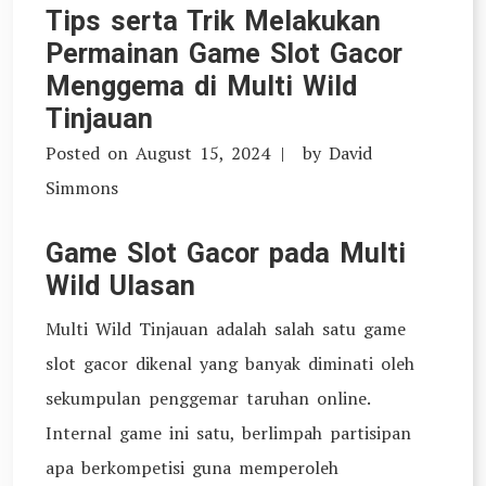
Tips serta Trik Melakukan
Permainan Game Slot Gacor
Menggema di Multi Wild
Tinjauan
Posted on
August 15, 2024
by
David
Simmons
Game Slot Gacor pada Multi
Wild Ulasan
Multi Wild Tinjauan adalah salah satu game
slot gacor dikenal yang banyak diminati oleh
sekumpulan penggemar taruhan online.
Internal game ini satu, berlimpah partisipan
apa berkompetisi guna memperoleh