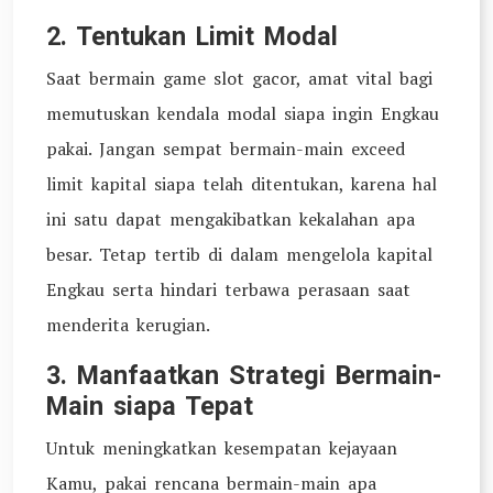
2. Tentukan Limit Modal
Saat bermain game slot gacor, amat vital bagi
memutuskan kendala modal siapa ingin Engkau
pakai. Jangan sempat bermain-main exceed
limit kapital siapa telah ditentukan, karena hal
ini satu dapat mengakibatkan kekalahan apa
besar. Tetap tertib di dalam mengelola kapital
Engkau serta hindari terbawa perasaan saat
menderita kerugian.
3. Manfaatkan Strategi Bermain-
Main siapa Tepat
Untuk meningkatkan kesempatan kejayaan
Kamu, pakai rencana bermain-main apa