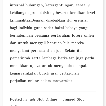
internal hubungan, ketergantungan,
sensa69
kehilangan produktivitas, beserta kenaikan level
kriminalitas.Dengan disebabkan itu, esensial
bagi individu guna sadar bakal bahaya yang
berhubungan bersama pertaruhan lotere onlen
dan untuk menggali bantuan bila mereka
mengalami permasalahan judi. Selain itu,
pemerintah serta lembaga berkaitan juga perlu
menaikkan upaya untuk mengelola dampak
kemasyarakatan buruk asal pertaruhan
perjudian online dalam masyarakat.…
Posted in
Judi Slot Online
Tagged
Slot