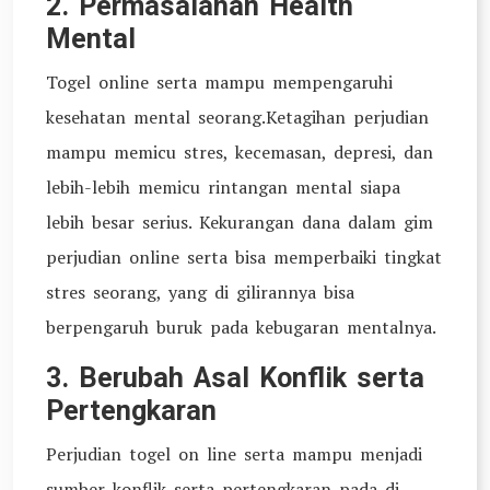
2. Permasalahan Health
Mental
Togel online serta mampu mempengaruhi
kesehatan mental seorang.Ketagihan perjudian
mampu memicu stres, kecemasan, depresi, dan
lebih-lebih memicu rintangan mental siapa
lebih besar serius. Kekurangan dana dalam gim
perjudian online serta bisa memperbaiki tingkat
stres seorang, yang di gilirannya bisa
berpengaruh buruk pada kebugaran mentalnya.
3. Berubah Asal Konflik serta
Pertengkaran
Perjudian togel on line serta mampu menjadi
sumber konflik serta pertengkaran pada di