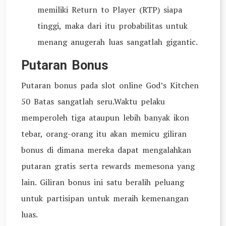
memiliki Return to Player (RTP) siapa
tinggi, maka dari itu probabilitas untuk
menang anugerah luas sangatlah gigantic.
Putaran Bonus
Putaran bonus pada slot online God’s Kitchen
50 Batas sangatlah seru.Waktu pelaku
memperoleh tiga ataupun lebih banyak ikon
tebar, orang-orang itu akan memicu giliran
bonus di dimana mereka dapat mengalahkan
putaran gratis serta rewards memesona yang
lain. Giliran bonus ini satu beralih peluang
untuk partisipan untuk meraih kemenangan
luas.