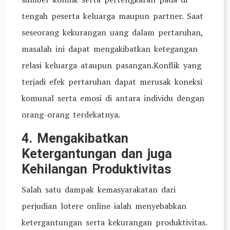
tengah peserta keluarga maupun partner. Saat
seseorang kekurangan uang dalam pertaruhan,
masalah ini dapat mengakibatkan ketegangan
relasi keluarga ataupun pasangan.Konflik yang
terjadi efek pertaruhan dapat merusak koneksi
komunal serta emosi di antara individu dengan
orang-orang terdekatnya.
4. Mengakibatkan
Ketergantungan dan juga
Kehilangan Produktivitas
Salah satu dampak kemasyarakatan dari
perjudian lotere online ialah menyebabkan
ketergantungan serta kekurangan produktivitas.