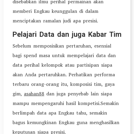
disebabkan ilmu perihal permainan akan
memberi Engkau keunggulan di dalam
menciptakan ramalan judi apa presisi.
Pelajari Data dan juga Kabar Tim
Sebelum memposisikan pertaruhan, esensial
bagi spend masa untuk mempelajari data dan
data perihal kelompok atau partisipan siapa
akan Anda pertaruhkan. Perhatikan performa
terbaru orang-orang itu, komposisi tim, gaya
gim,
asahan88
dan juga penyebab lain siapa
mampu mempengaruhi hasil kompetisi.Semakin
berlimpah data apa Engkau tahu, semakin
bagus kemungkinan Engkau guna menghasilkan
keputusan siapa presisi.