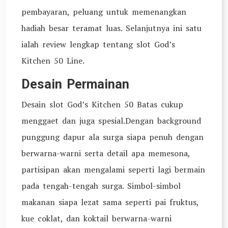
pembayaran, peluang untuk memenangkan
hadiah besar teramat luas. Selanjutnya ini satu
ialah review lengkap tentang slot God’s
Kitchen 50 Line.
Desain Permainan
Desain slot God’s Kitchen 50 Batas cukup
menggaet dan juga spesial.Dengan background
punggung dapur ala surga siapa penuh dengan
berwarna-warni serta detail apa memesona,
partisipan akan mengalami seperti lagi bermain
pada tengah-tengah surga. Simbol-simbol
makanan siapa lezat sama seperti pai fruktus,
kue coklat, dan koktail berwarna-warni