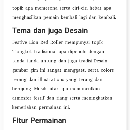
topik apa memesona serta ciri-ciri hebat apa
menghasilkan pemain kembali lagi dan kembali.
Tema dan juga Desain
Festive Lion Red Roller mempunyai topik
Tiongkok tradisional apa dipenuhi dengan
tanda-tanda untung dan juga tradisi.Desain
gambar gim ini sangat menggaet, serta colors
terang dan illustrations yang terang dan
berujung. Musik latar apa memunculkan
atmosfer festif dan riang serta meningkatkan
kemeriahan permainan ini.
Fitur Permainan