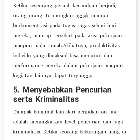
Ketika seseorang pernah kecanduan berjudi,
orang-orang itu mungkin nggak mampu
berkonsentrasi pada tugas-tugas sehari-hari
mereka, mantap tersebut pada area pekerjaan
maupun pada rumah.Akibatnya, produktivitas
individu yang dimaksud bisa menurun dan
performance mereka dalam pekerjaan maupun
kegiatan lainnya dapat terganggu.
5. Menyebabkan Pencurian
serta Kriminalitas
Dampak komunal lain dari perjudian on line
adalah meningkatkan level pencurian dan juga
kriminalitas. Ketika seorang kekurangan uang di