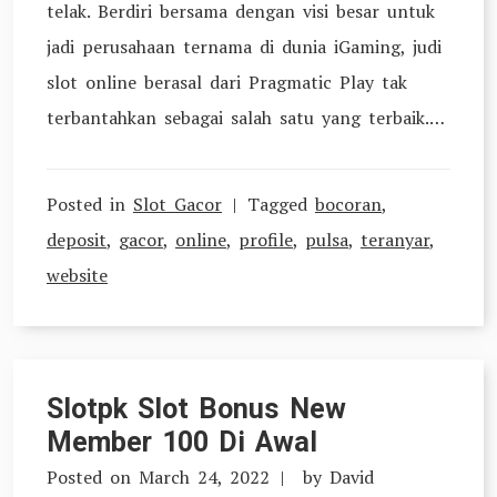
telak. Berdiri bersama dengan visi besar untuk
jadi perusahaan ternama di dunia iGaming, judi
slot online berasal dari Pragmatic Play tak
terbantahkan sebagai salah satu yang terbaik.…
Posted in
Slot Gacor
Tagged
bocoran
,
deposit
,
gacor
,
online
,
profile
,
pulsa
,
teranyar
,
website
Slotpk Slot Bonus New
Member 100 Di Awal
Posted on
March 24, 2022
by
David