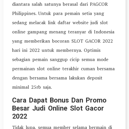
diantara salah satunya berasal dari PAGCOR
Philippines. Untuk para pemain setia yang
sedang melacak link daftar website judi slot
online gampang menang teranyar di Indonesia
yang memberikan bocoran SLOT GACOR 2022
hari ini 2022 untuk membernya. Optimis
sebagian pemain sanggup cicip semua mode
permainan slot online terakhir cuman bersama
dengan bersama bersama lakukan deposit
minimal 25rb saja.
Cara Dapat Bonus Dan Promo
Besar Judi Online Slot Gacor
2022
Tidak lupa, semua member selama bermain di