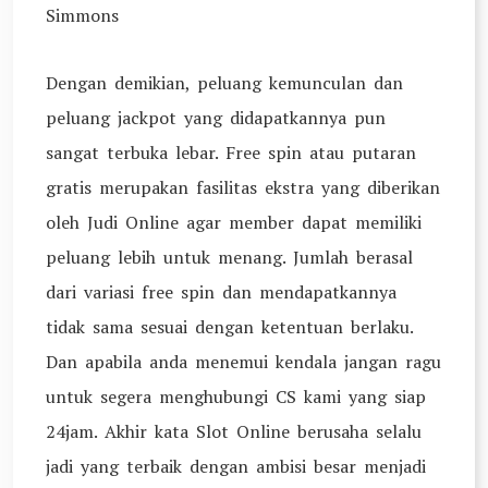
Simmons
Dengan demikian, peluang kemunculan dan
peluang jackpot yang didapatkannya pun
sangat terbuka lebar. Free spin atau putaran
gratis merupakan fasilitas ekstra yang diberikan
oleh Judi Online agar member dapat memiliki
peluang lebih untuk menang. Jumlah berasal
dari variasi free spin dan mendapatkannya
tidak sama sesuai dengan ketentuan berlaku.
Dan apabila anda menemui kendala jangan ragu
untuk segera menghubungi CS kami yang siap
24jam. Akhir kata Slot Online berusaha selalu
jadi yang terbaik dengan ambisi besar menjadi