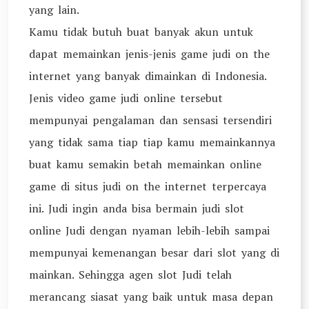
yang lain.
Kamu tidak butuh buat banyak akun untuk
dapat memainkan jenis-jenis game judi on the
internet yang banyak dimainkan di Indonesia.
Jenis video game judi online tersebut
mempunyai pengalaman dan sensasi tersendiri
yang tidak sama tiap tiap kamu memainkannya
buat kamu semakin betah memainkan online
game di situs judi on the internet terpercaya
ini. Judi ingin anda bisa bermain judi slot
online Judi dengan nyaman lebih-lebih sampai
mempunyai kemenangan besar dari slot yang di
mainkan. Sehingga agen slot Judi telah
merancang siasat yang baik untuk masa depan