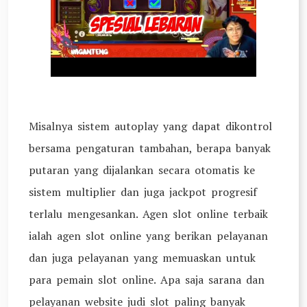
Misalnya sistem autoplay yang dapat dikontrol
bersama pengaturan tambahan, berapa banyak
putaran yang dijalankan secara otomatis ke
sistem multiplier dan juga jackpot progresif
terlalu mengesankan. Agen slot online terbaik
ialah agen slot online yang berikan pelayanan
dan juga pelayanan yang memuaskan untuk
para pemain slot online. Apa saja sarana dan
pelayanan website judi slot paling banyak