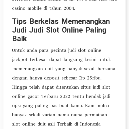
casino mobile di tahun 2004.
Tips Berkelas Memenangkan
Judi Judi Slot Online Paling
Baik
Untuk anda para pecinta judi slot online
jackpot terbesar dapat langsung kesini untuk
memenangkan duit yang banyak sekali bersama
dengan hanya deposit sebesar Rp 25ribu.
Hingga telah dapat ditentukan situs judi slot
online gacor Terbaru 2022 tentu hendak jadi
opsi yang paling pas buat kamu. Kami miliki
banyak sekali varian nama nama permainan
slot online duit asli Terbaik di Indonesia