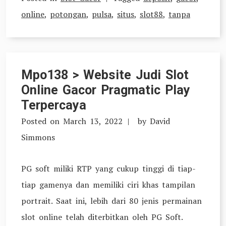
online
,
potongan
,
pulsa
,
situs
,
slot88
,
tanpa
Mpo138 > Website Judi Slot
Online Gacor Pragmatic Play
Terpercaya
Posted on
March 13, 2022
by
David
Simmons
PG soft miliki RTP yang cukup tinggi di tiap-
tiap gamenya dan memiliki ciri khas tampilan
portrait. Saat ini, lebih dari 80 jenis permainan
slot online telah diterbitkan oleh PG Soft.