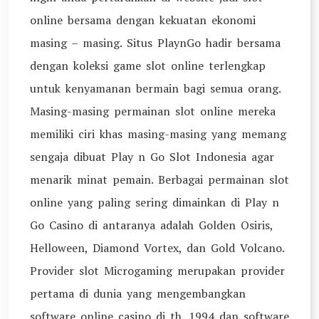
online bersama dengan kekuatan ekonomi
masing – masing. Situs PlaynGo hadir bersama
dengan koleksi game slot online terlengkap
untuk kenyamanan bermain bagi semua orang.
Masing-masing permainan slot online mereka
memiliki ciri khas masing-masing yang memang
sengaja dibuat Play n Go Slot Indonesia agar
menarik minat pemain. Berbagai permainan slot
online yang paling sering dimainkan di Play n
Go Casino di antaranya adalah Golden Osiris,
Helloween, Diamond Vortex, dan Gold Volcano.
Provider slot Microgaming merupakan provider
pertama di dunia yang mengembangkan
software online casino di th. 1994 dan software