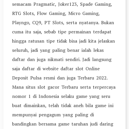
semacam Pragmatic, Joker123, Spade Gaming,
RTG Slots, Flow Gaming, Micro Gaming,
Playngo, CQ9, PT Slots, serta nyatanya. Bukan
cuma itu saja, sebab tipe permainan terdapat
hingga ratusan tipe tidak bisa jadi kita jelaskan
seluruh, jadi yang paling benar ialah lekas
daftar dan juga nikmati sendiri. Jadi langsung
saja daftar di website daftar slot Online
Deposit Pulsa resmi dan juga Terbaru 2022.
Mana situs slot gacor Terbaru serta terpercaya
nomor 1 di Indonesia selaku game yang seru
buat dimainkan, telah tidak aneh bila game ini
mempunyai pengagum yang paling di
bandingkan bersama game taruhan judi daring