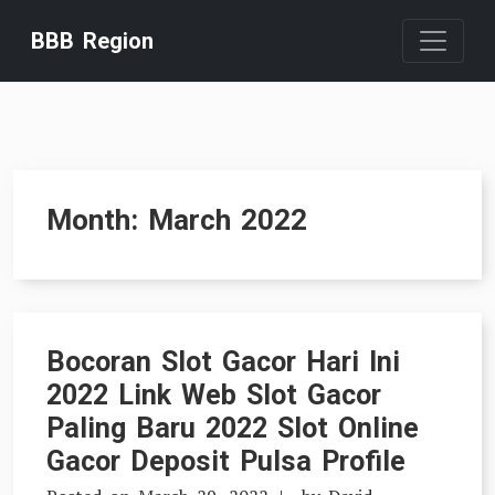
Skip
BBB Region
to
content
Month:
March 2022
Bocoran Slot Gacor Hari Ini
2022 Link Web Slot Gacor
Paling Baru 2022 Slot Online
Gacor Deposit Pulsa Profile