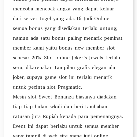
mencoba menebak angka yang dapat keluar
dari server togel yang ada. Di Judi Online
semua bonus yang disediakan terlalu untung,
namun ada satu bonus paling menarik peminat
member kami yaitu bonus new member slot
sebesar 20%. Slot online Joker’s Jewels terlalu
seru, dikarenakan tampilan grafis elegan ala
joker, supaya game slot ini terlalu menarik
untuk pecinta slot Pragmatic.
Mesin slot Sweet Bonanza biasanya diadakan
tiap tiap bulan sekali dan beri tambahan
ratusan juta Rupiah kepada para pemenangnya.
Event ini dapat berlaku untuk semua member
yang tampil di web site game judi online