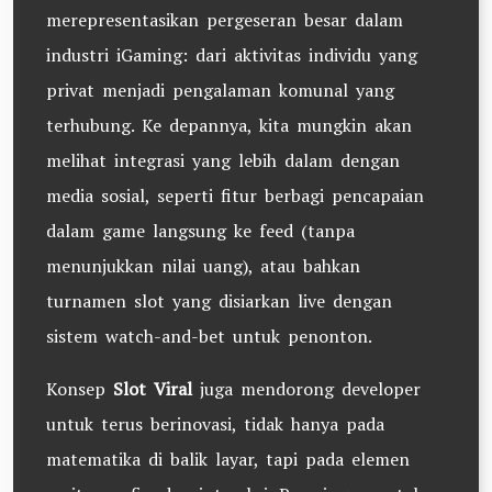
merepresentasikan pergeseran besar dalam
industri iGaming: dari aktivitas individu yang
privat menjadi pengalaman komunal yang
terhubung. Ke depannya, kita mungkin akan
melihat integrasi yang lebih dalam dengan
media sosial, seperti fitur berbagi pencapaian
dalam game langsung ke feed (tanpa
menunjukkan nilai uang), atau bahkan
turnamen slot yang disiarkan live dengan
sistem watch-and-bet untuk penonton.
Konsep
Slot Viral
juga mendorong developer
untuk terus berinovasi, tidak hanya pada
matematika di balik layar, tapi pada elemen