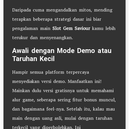
Daripada cuma mengandalkan mitos, mending
terapkan beberapa strategi dasar ini biar
pengalaman main
Slot Gem Saviour
kamu lebih
terukur dan menyenangkan.
Awali dengan Mode Demo atau
Taruhan Kecil
Hampir semua platform terpercaya
menyediakan versi demo. Manfaatkan ini!
Mainkan dulu versi gratisnya untuk memahami
alur game, seberapa sering fitur bonus muncul,
dan bagaimana feel-nya. Setelah itu, kalau mau
main dengan uang asli, mulai dengan taruhan
terkecil yang diperbolehkan. Ini