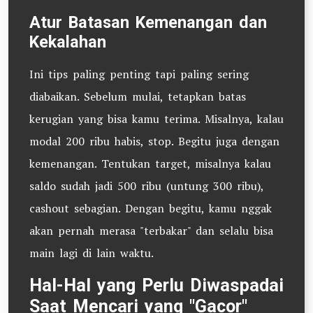
Atur Batasan Kemenangan dan
Kekalahan
Ini tips paling penting tapi paling sering
diabaikan. Sebelum mulai, tetapkan batas
kerugian yang bisa kamu terima. Misalnya, kalau
modal 200 ribu habis, stop. Begitu juga dengan
kemenangan. Tentukan target, misalnya kalau
saldo sudah jadi 500 ribu (untung 300 ribu),
cashout sebagian. Dengan begitu, kamu nggak
akan pernah merasa "terbakar" dan selalu bisa
main lagi di lain waktu.
Hal-Hal yang Perlu Diwaspadai
Saat Mencari yang "Gacor"