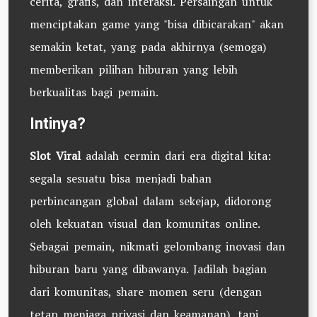
cerita, grafis, dan interaksi. Persaingan untuk
menciptakan game yang "bisa dibicarakan" akan
semakin ketat, yang pada akhirnya (semoga)
memberikan pilihan hiburan yang lebih
berkualitas bagi pemain.
Intinya?
Slot Viral
adalah cermin dari era digital kita:
segala sesuatu bisa menjadi bahan
perbincangan global dalam sekejap, didorong
oleh kekuatan visual dan komunitas online.
Sebagai pemain, nikmati gelombang inovasi dan
hiburan baru yang dibawanya. Jadilah bagian
dari komunitas, share momen seru (dengan
tetap menjaga privasi dan keamanan), tapi