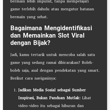
bermain lebih impulsif, tanpa mempelajari
game terlebih dahulu atau mengatur batasan
bermain yang sehat.
Bagaimana Mengidentifikasi
dan Memainkan Slot Viral
dengan Bijak?
Jadi, kamu tertarik untuk mencoba salah satu
game yang sedang ramai dibicarakan? Boleh-
boleh saja, asal dengan pendekatan yang smart.
Berikut cara navigasinya:
Jadikan Media Sosial sebagai Sumber
Inspirasi, Bukan Panduan Mutlak:
Lihat
video-video itu sebagai hiburan dan