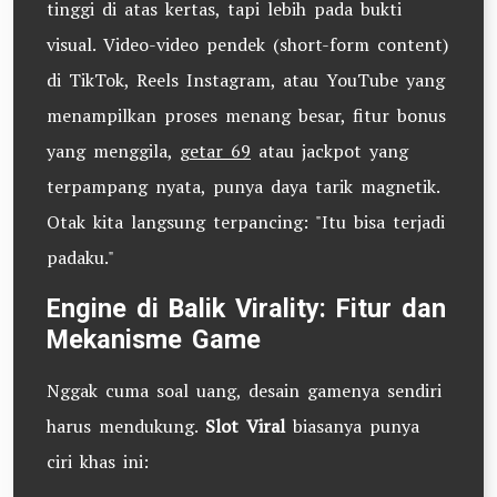
tinggi di atas kertas, tapi lebih pada bukti
visual. Video-video pendek (short-form content)
di TikTok, Reels Instagram, atau YouTube yang
menampilkan proses menang besar, fitur bonus
yang menggila,
getar 69
atau jackpot yang
terpampang nyata, punya daya tarik magnetik.
Otak kita langsung terpancing: "Itu bisa terjadi
padaku."
Engine di Balik Virality: Fitur dan
Mekanisme Game
Nggak cuma soal uang, desain gamenya sendiri
harus mendukung.
Slot Viral
biasanya punya
ciri khas ini: