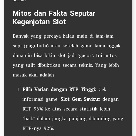
Mitos dan Fakta Seputar
Kegenjotan Slot
Banyak yang percaya kalau main di jam-jam
sepi (pagi buta) atau setelah game lama nggak
dimainin bisa bikin slot jadi "gacor". Ini mitos
yang sulit dibuktikan secara teknis. Yang lebih
masuk akal adalah:
Pilih Varian dengan RTP Tinggi:
Cek
informasi game.
Slot Gem Saviour
dengan
RTP 96% ke atas secara statistik lebih
"baik" dalam jangka panjang dibanding yang
RTP-nya 92%.