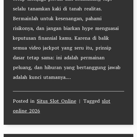
selalu tanamkan kaki di tanah realitas.
Bermainlah untuk kesenangan, pahami
risikonya, dan jangan biarkan hype menguasai
keputusan finansial kamu. Karena di balik
semua video jackpot yang seru itu, prinsip
dasar tetap sama: ini adalah permainan
peluang, dan hiburan yang bertanggung jawab
adalah kunci utamanya.…
Posted in
Situs Slot Online
Tagged
slot
online 2026