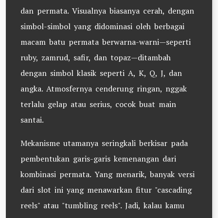
dan permata. Visualnya biasanya cerah, dengan
simbol-simbol yang didominasi oleh berbagai
macam batu permata berwarna-warni—seperti
ruby, zamrud, safir, dan topaz—ditambah
dengan simbol klasik seperti A, K, Q, J, dan
angka. Atmosfernya cenderung ringan, nggak
terlalu gelap atau serius, cocok buat main
santai.
Mekanisme utamanya seringkali berkisar pada
pembentukan garis-garis kemenangan dari
kombinasi permata. Yang menarik, banyak versi
dari slot ini yang menawarkan fitur "cascading
reels" atau "tumbling reels". Jadi, kalau kamu