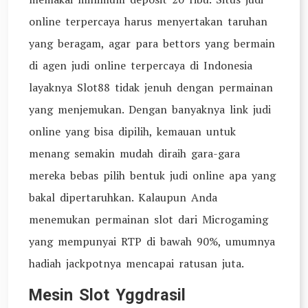
online terpercaya harus menyertakan taruhan
yang beragam, agar para bettors yang bermain
di agen judi online terpercaya di Indonesia
layaknya Slot88 tidak jenuh dengan permainan
yang menjemukan. Dengan banyaknya link judi
online yang bisa dipilih, kemauan untuk
menang semakin mudah diraih gara-gara
mereka bebas pilih bentuk judi online apa yang
bakal dipertaruhkan. Kalaupun Anda
menemukan permainan slot dari Microgaming
yang mempunyai RTP di bawah 90%, umumnya
hadiah jackpotnya mencapai ratusan juta.
Mesin Slot Yggdrasil