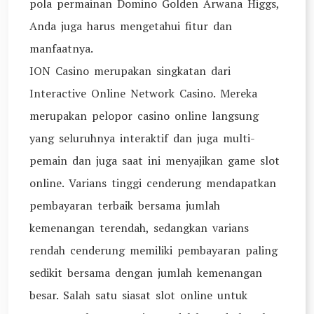
pola permainan Domino Golden Arwana Higgs,
Anda juga harus mengetahui fitur dan
manfaatnya.
ION Casino merupakan singkatan dari
Interactive Online Network Casino. Mereka
merupakan pelopor casino online langsung
yang seluruhnya interaktif dan juga multi-
pemain dan juga saat ini menyajikan game slot
online. Varians tinggi cenderung mendapatkan
pembayaran terbaik bersama jumlah
kemenangan terendah, sedangkan varians
rendah cenderung memiliki pembayaran paling
sedikit bersama dengan jumlah kemenangan
besar. Salah satu siasat slot online untuk