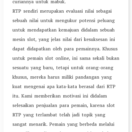
curiannya untuk mabuk.
RTP sendiri merupakan evaluasi nilai sebagai
sebuah nilai untuk mengukur potensi peluang
untuk mendapatkan kemajuan didalam sebuah
mesin slot, yang jelas nilai dari kesuksesan ini
dapat didapatkan oleh para pemainnya. Khusus
untuk pemain slot online, ini sama sekali bukan
sesuatu yang baru, tetapi untuk orang-orang
khusus, mereka harus miliki pandangan yang
kuat mengenai apa kata-kata berasal dari RTP
itu. Kami memberikan motivasi ini didalam
selesaikan penjualan para pemain, karena slot
RTP yang terlambat telah jadi topik yang
sangat menarik. Pemain yang berbeda melalui