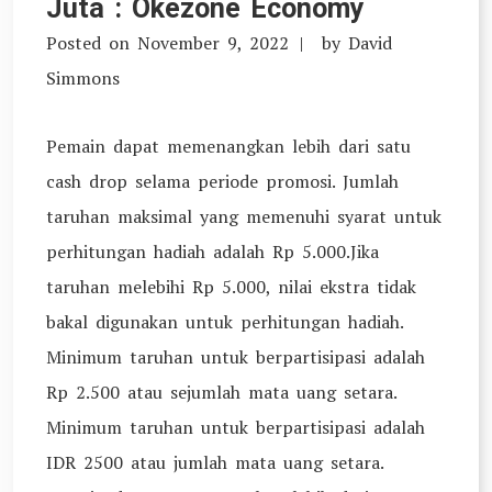
Juta : Okezone Economy
Posted on
November 9, 2022
by
David
Simmons
Pemain dapat memenangkan lebih dari satu
cash drop selama periode promosi. Jumlah
taruhan maksimal yang memenuhi syarat untuk
perhitungan hadiah adalah Rp 5.000.Jika
taruhan melebihi Rp 5.000, nilai ekstra tidak
bakal digunakan untuk perhitungan hadiah.
Minimum taruhan untuk berpartisipasi adalah
Rp 2.500 atau sejumlah mata uang setara.
Minimum taruhan untuk berpartisipasi adalah
IDR 2500 atau jumlah mata uang setara.