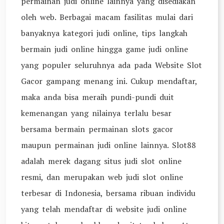
permainan judi online lainnya yang disediakan
oleh web. Berbagai macam fasilitas mulai dari
banyaknya kategori judi online, tips langkah
bermain judi online hingga game judi online
yang populer seluruhnya ada pada Website Slot
Gacor gampang menang ini. Cukup mendaftar,
maka anda bisa meraih pundi-pundi duit
kemenangan yang nilainya terlalu besar
bersama bermain permainan slots gacor
maupun permainan judi online lainnya. Slot88
adalah merek dagang situs judi slot online
resmi, dan merupakan web judi slot online
terbesar di Indonesia, bersama ribuan individu
yang telah mendaftar di website judi online