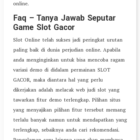
online.
Faq – Tanya Jawab Seputar
Game Slot Gacor
Slot Online telah sukses jadi peringkat urutan
paling baik di dunia perjudian online. Apabila
anda menginginkan untuk bisa mencoba ragam
variasi demo di didalam permainan SLOT
GACOR, maka diantara hal yang perlu
dikerjakan adalah melacak web judi slot yang
tawarkan fitur demo terlengkap. Pilihan situs
yang menyajikan pilihan fitur tersebut memang
terlalu banyak namun untuk mendapatkan yang
terlengkap, sebaiknya anda cari rekomendasi.
Pengalaman seru lainnya yang akan membawa