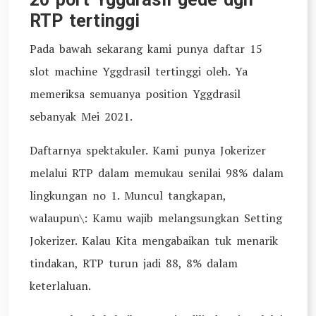
RTP tertinggi
Pada bawah sekarang kami punya daftar 15
slot machine Yggdrasil tertinggi oleh. Ya
memeriksa semuanya position Yggdrasil
sebanyak Mei 2021.
Daftarnya spektakuler. Kami punya Jokerizer
melalui RTP dalam memukau senilai 98% dalam
lingkungan no 1. Muncul tangkapan,
walaupun\: Kamu wajib melangsungkan Setting
Jokerizer. Kalau Kita mengabaikan tuk menarik
tindakan, RTP turun jadi 88, 8% dalam
keterlaluan.