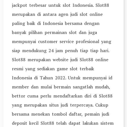
jackpot terbesar untuk slot Indonesia. Slot88
merupakan di antara agen judi slot online
paling baik di Indonesia bersama dengan
banyak pilihan permainan slot dan juga
mempunyai customer service profesional yang
siap mendukung 24 jam penuh tiap tiap hari.
Slot88 merupakan website judi Slot88 online
resmi yang sediakan game slot terbaik
Indonesia di Tahun 2022. Untuk mempunyai id
member dan mulai bermain sangatlah mudah,
bettor cuma perlu mendaftarkan diri di Slot88
yang merupakan situs judi terpercaya. Cukup
bersama menekan tombol daftar, pemain judi
deposit kecil Slot88 telah dapat lakukan sistem