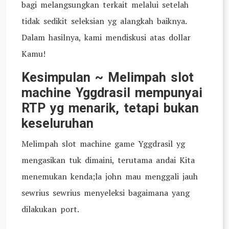
bagi melangsungkan terkait melalui setelah
tidak sedikit seleksian yg alangkah baiknya.
Dalam hasilnya, kami mendiskusi atas dollar
Kamu!
Kesimpulan ~ Melimpah slot
machine Yggdrasil mempunyai
RTP yg menarik, tetapi bukan
keseluruhan
Melimpah slot machine game Yggdrasil yg
mengasikan tuk dimaini, terutama andai Kita
menemukan kenda;la john mau menggali jauh
sewrius sewrius menyeleksi bagaimana yang
dilakukan port.