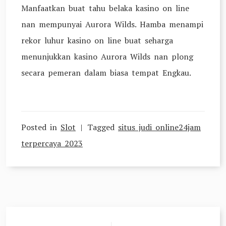
Manfaatkan buat tahu belaka kasino on line
nan mempunyai Aurora Wilds. Hamba menampi
rekor luhur kasino on line buat seharga
menunjukkan kasino Aurora Wilds nan plong
secara pemeran dalam biasa tempat Engkau.
Posted in
Slot
Tagged
situs judi online24jam
terpercaya 2023