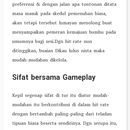
preferensi & dengan jalan apa tontonan ditata
masa masuk pada skedul pemenuhan biasa,
akan tetapi tersebut lumayan menolong buat
menyampaikan pemeran kemajuan bumbu pada
umumnya bagi sesi.Dgn hit-rate nun
ditinggikan, buaian Dikau lulus nista maka
mudah-mudahan dikelola.
Sifat bersama Gameplay
Kepil segenap sifat di tur itu diatur mudah-
mudahan itu berkontribusi di dalam hit-rate
dengan bertambah paling-paling dari teladan
tipuan biasa beserta sendirinya. Dgn serupa itu,