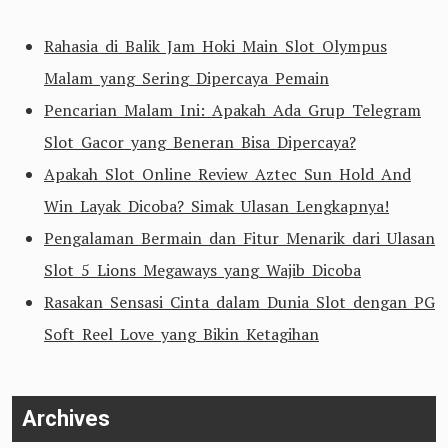
Rahasia di Balik Jam Hoki Main Slot Olympus
Malam yang Sering Dipercaya Pemain
Pencarian Malam Ini: Apakah Ada Grup Telegram
Slot Gacor yang Beneran Bisa Dipercaya?
Apakah Slot Online Review Aztec Sun Hold And
Win Layak Dicoba? Simak Ulasan Lengkapnya!
Pengalaman Bermain dan Fitur Menarik dari Ulasan
Slot 5 Lions Megaways yang Wajib Dicoba
Rasakan Sensasi Cinta dalam Dunia Slot dengan PG
Soft Reel Love yang Bikin Ketagihan
Archives