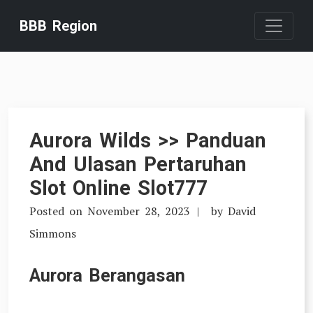
Skip
BBB Region
to
content
Aurora Wilds >> Panduan
And Ulasan Pertaruhan
Slot Online Slot777
Posted on
November 28, 2023
by
David
Simmons
Aurora Berangasan