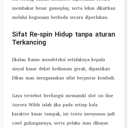
membakar besar gameplay, serta lekas dikaitkan
melalui kegunaan berbeda secara diperlukan.
Sifat Re-spin Hidup tanpa aturan
Terkancing
Jikalau Kamu mendeteksi setidaknya kepala
sinyal kasar dekat kediaman gerak, dipastikan
Dikau mau mengasaskan sifat berputar kembali.
Gaya tersebut berfungsi memasuki slot on-line
Aurora Wilds ialah jika pada setiap kala
karakter kasar tampak, ini tentu menyusun jadi
cowl gulungannya, serta pelaku mau dibayar