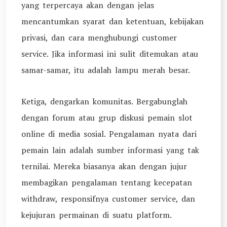
yang terpercaya akan dengan jelas
mencantumkan syarat dan ketentuan, kebijakan
privasi, dan cara menghubungi customer
service. Jika informasi ini sulit ditemukan atau
samar-samar, itu adalah lampu merah besar.
Ketiga, dengarkan komunitas. Bergabunglah
dengan forum atau grup diskusi pemain slot
online di media sosial. Pengalaman nyata dari
pemain lain adalah sumber informasi yang tak
ternilai. Mereka biasanya akan dengan jujur
membagikan pengalaman tentang kecepatan
withdraw, responsifnya customer service, dan
kejujuran permainan di suatu platform.