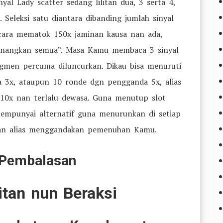
yal Lady scatter sedang lilitan dua, 3 serta 4,
Seleksi satu diantara dibanding jumlah sinyal
ara mematok 150x jaminan kausa nan ada,
“menangkan semua”. Masa Kamu membaca 3 sinyal
agmen percuma diluncurkan. Dikau bisa menuruti
 3x, ataupun 10 ronde dgn pengganda 5x, alias
10x nan terlalu dewasa. Guna menutup slot
mempunyai alternatif guna menurunkan di setiap
kan alias menggandakan pemenuhan Kamu.
 Pembalasan
itan nun Beraksi