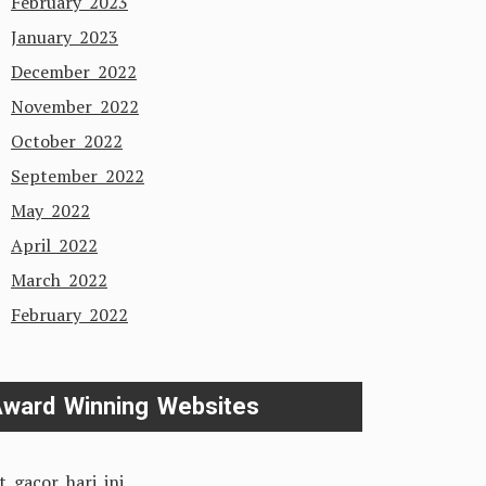
February 2023
January 2023
December 2022
November 2022
October 2022
September 2022
May 2022
April 2022
March 2022
February 2022
ward Winning Websites
t gacor hari ini