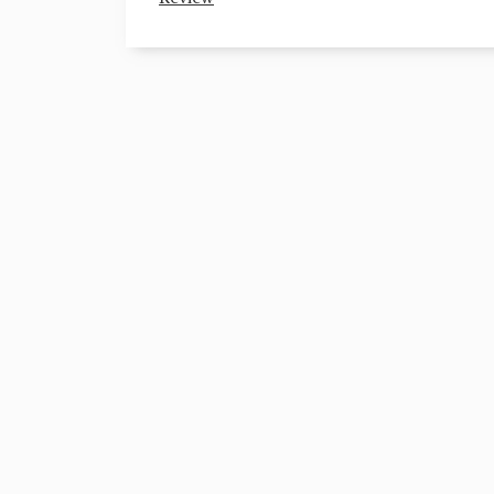
navigation