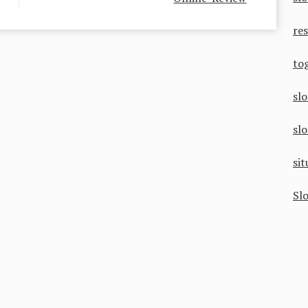
re
to
slo
sl
sit
Sl