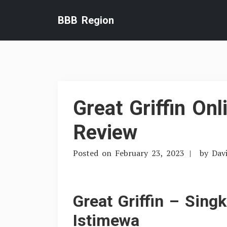
Skip
BBB Region
to
content
Great Griffin Onl
Review
Posted on
February 23, 2023
by
Dav
Great Griffin – Sing
Istimewa