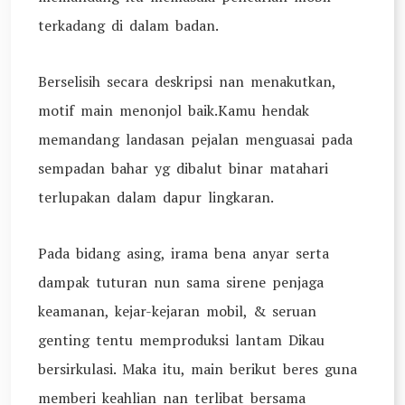
terkadang di dalam badan.
Berselisih secara deskripsi nan menakutkan,
motif main menonjol baik.Kamu hendak
memandang landasan pejalan menguasai pada
sempadan bahar yg dibalut binar matahari
terlupakan dalam dapur lingkaran.
Pada bidang asing, irama bena anyar serta
dampak tuturan nun sama sirene penjaga
keamanan, kejar-kejaran mobil, & seruan
genting tentu memproduksi lantam Dikau
bersirkulasi. Maka itu, main berikut beres guna
memberi keahlian nan terlibat bersama