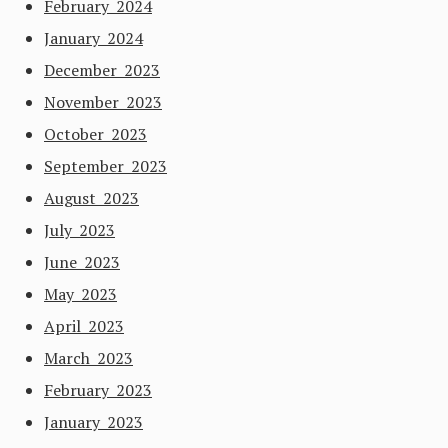
February 2024
January 2024
December 2023
November 2023
October 2023
September 2023
August 2023
July 2023
June 2023
May 2023
April 2023
March 2023
February 2023
January 2023