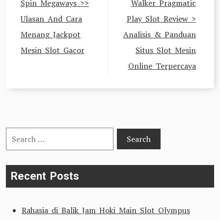
navigation
Spin Megaways >>
Walker Pragmatic
Ulasan And Cara
Play Slot Review >
Menang Jackpot
Analisis & Panduan
Mesin Slot Gacor
Situs Slot Mesin
Online Terpercaya
Search
for:
Recent Posts
Rahasia di Balik Jam Hoki Main Slot Olympus