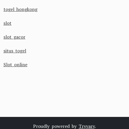
togel hongkong
slot
slot gacor
situs togel
Slot online
Proudly powered by
Tryvary
.