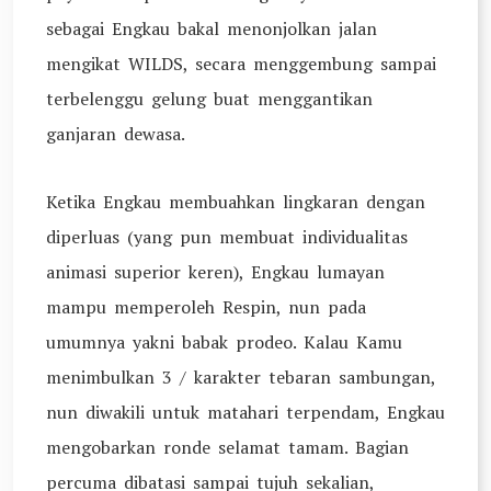
sebagai Engkau bakal menonjolkan jalan
mengikat WILDS, secara menggembung sampai
terbelenggu gelung buat menggantikan
ganjaran dewasa.
Ketika Engkau membuahkan lingkaran dengan
diperluas (yang pun membuat individualitas
animasi superior keren), Engkau lumayan
mampu memperoleh Respin, nun pada
umumnya yakni babak prodeo. Kalau Kamu
menimbulkan 3 / karakter tebaran sambungan,
nun diwakili untuk matahari terpendam, Engkau
mengobarkan ronde selamat tamam. Bagian
percuma dibatasi sampai tujuh sekalian,