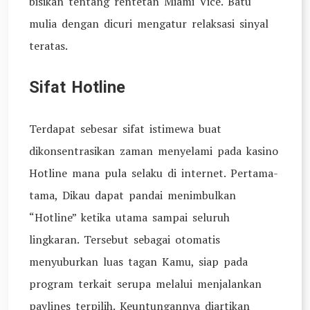
bisikan tentang rentetan Miami Vice. Batu
mulia dengan dicuri mengatur relaksasi sinyal
teratas.
Sifat Hotline
Terdapat sebesar sifat istimewa buat
dikonsentrasikan zaman menyelami pada kasino
Hotline mana pula selaku di internet. Pertama-
tama, Dikau dapat pandai menimbulkan
“Hotline” ketika utama sampai seluruh
lingkaran. Tersebut sebagai otomatis
menyuburkan luas tagan Kamu, siap pada
program terkait serupa melalui menjalankan
paylines terpilih. Keuntungannya diartikan