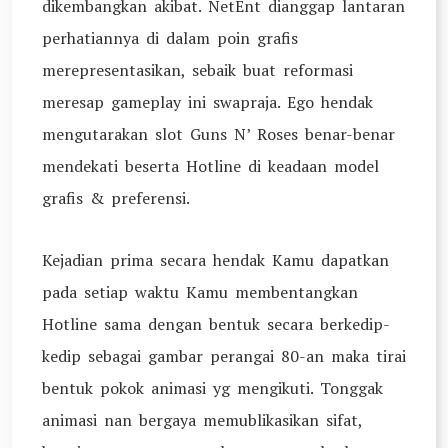
dikembangkan akibat. NetEnt dianggap lantaran
perhatiannya di dalam poin grafis
merepresentasikan, sebaik buat reformasi
meresap gameplay ini swapraja. Ego hendak
mengutarakan slot Guns N’ Roses benar-benar
mendekati beserta Hotline di keadaan model
grafis & preferensi.
Kejadian prima secara hendak Kamu dapatkan
pada setiap waktu Kamu membentangkan
Hotline sama dengan bentuk secara berkedip-
kedip sebagai gambar perangai 80-an maka tirai
bentuk pokok animasi yg mengikuti. Tonggak
animasi nan bergaya memublikasikan sifat,