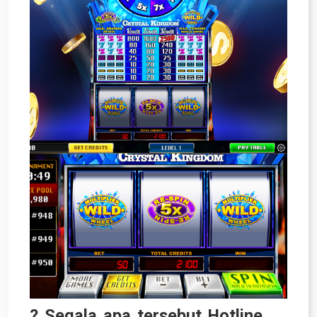
? Segala apa tersebut Hotline