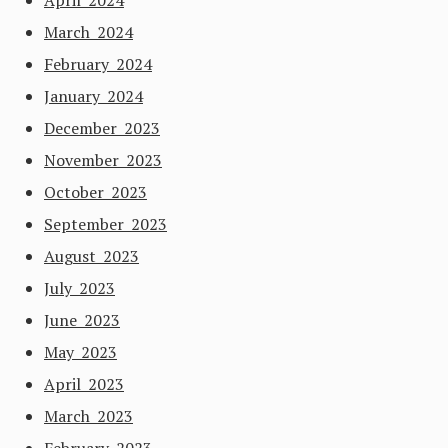
April 2024
March 2024
February 2024
January 2024
December 2023
November 2023
October 2023
September 2023
August 2023
July 2023
June 2023
May 2023
April 2023
March 2023