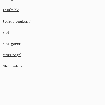
result hk
togel hongkong
slot
slot gacor
situs togel
Slot online