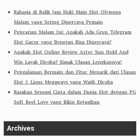
Rahasia di Balik Jam Hoki Main Slot Olympus
Malam yang Sering Dipercaya Pemain
Pencarian Malam Ini: Apakah Ada Grup Telegram
Slot Gacor yang Beneran Bisa Dipercaya?
Apakah Slot Online Review Aztec Sun Hold And
Win Layak Dicoba? Simak Ulasan Lengkapnya!
Pengalaman Bermain dan Fitur Menarik dari Ulasan
Slot 5 Lions Megaways yang Wajib Dicoba
Rasakan Sensasi Cinta dalam Dunia Slot dengan PG
Soft Reel Love yang Bikin Ketagihan
Archives