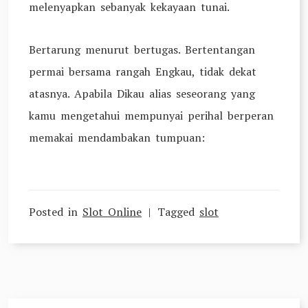
melenyapkan sebanyak kekayaan tunai.
Bertarung menurut bertugas. Bertentangan
permai bersama rangah Engkau, tidak dekat
atasnya. Apabila Dikau alias seseorang yang
kamu mengetahui mempunyai perihal berperan
memakai mendambakan tumpuan:
Posted in
Slot Online
Tagged
slot