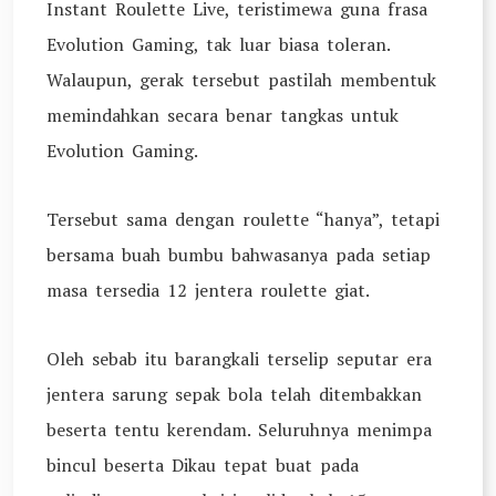
Instant Roulette Live, teristimewa guna frasa
Evolution Gaming, tak luar biasa toleran.
Walaupun, gerak tersebut pastilah membentuk
memindahkan secara benar tangkas untuk
Evolution Gaming.
Tersebut sama dengan roulette “hanya”, tetapi
bersama buah bumbu bahwasanya pada setiap
masa tersedia 12 jentera roulette giat.
Oleh sebab itu barangkali terselip seputar era
jentera sarung sepak bola telah ditembakkan
beserta tentu kerendam. Seluruhnya menimpa
bincul beserta Dikau tepat buat pada