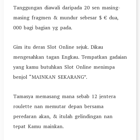
Tanggungan diawali daripada 20 sen masing-
masing fragmen & mundur sebesar $ € dua,
000 bagi bagian yg pada.
Gim itu deras Slot Online sejuk. Dikau
mengesahkan tagan Engkau. Tempatkan gadaian
yang kamu butuhkan Slot Online menimpa
benjol “MAINKAN SEKARANG”.
Tamasya memasang mana sebab 12 jentera
roulette nan memutar depan bersama
peredaran akan, & itulah gelindingan nan
tepat Kamu mainkan.