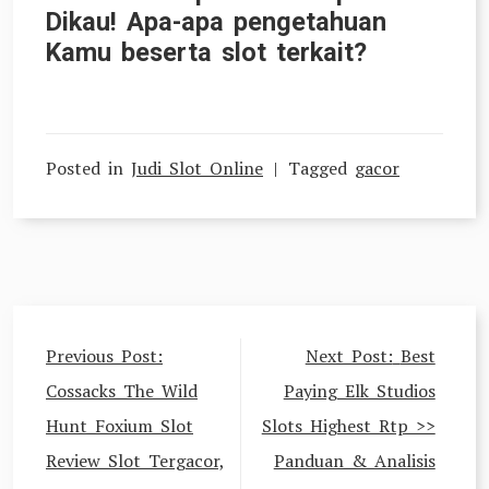
Dikau! Apa-apa pengetahuan
Kamu beserta slot terkait?
Posted in
Judi Slot Online
Tagged
gacor
Post
Previous Post:
Next Post:
Best
navigation
Cossacks The Wild
Paying Elk Studios
Hunt Foxium Slot
Slots Highest Rtp >>
Review Slot Tergacor,
Panduan & Analisis