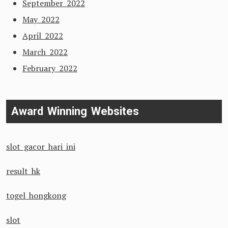
September 2022
May 2022
April 2022
March 2022
February 2022
Award Winning Websites
slot gacor hari ini
result hk
togel hongkong
slot