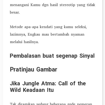
menangani Kamu dgn hasil stereotip yang tidak
besar.
Metode apa-apa kendati yang kamu seleksi,
lazimnya, Engkau mau bertambah nyaman
melalui hasilnya.
Pembalasan buat segenap Sinyal
Pratinjau Gambar
Jika Jungle Atma: Call of the
Wild Keadaan Itu
Tak diragukan sedang beberapa gede pemeran