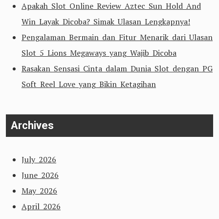
Apakah Slot Online Review Aztec Sun Hold And
Win Layak Dicoba? Simak Ulasan Lengkapnya!
Pengalaman Bermain dan Fitur Menarik dari Ulasan
Slot 5 Lions Megaways yang Wajib Dicoba
Rasakan Sensasi Cinta dalam Dunia Slot dengan PG
Soft Reel Love yang Bikin Ketagihan
Archives
July 2026
June 2026
May 2026
April 2026