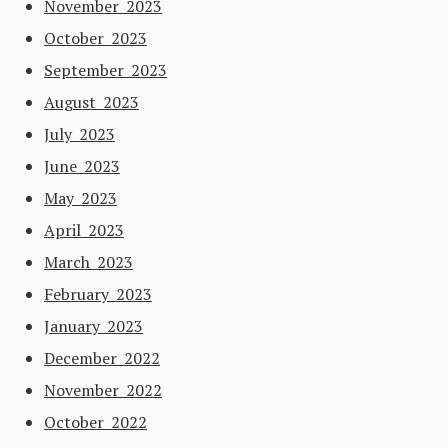
November 2023
October 2023
September 2023
August 2023
July 2023
June 2023
May 2023
April 2023
March 2023
February 2023
January 2023
December 2022
November 2022
October 2022