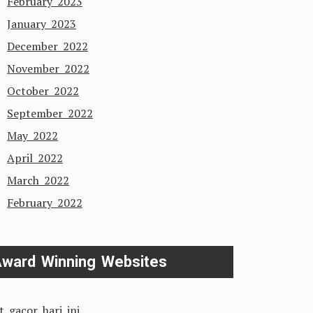
February 2023
January 2023
December 2022
November 2022
October 2022
September 2022
May 2022
April 2022
March 2022
February 2022
ward Winning Websites
t gacor hari ini