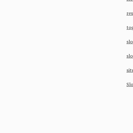
re
to
slo
sl
sit
Sl