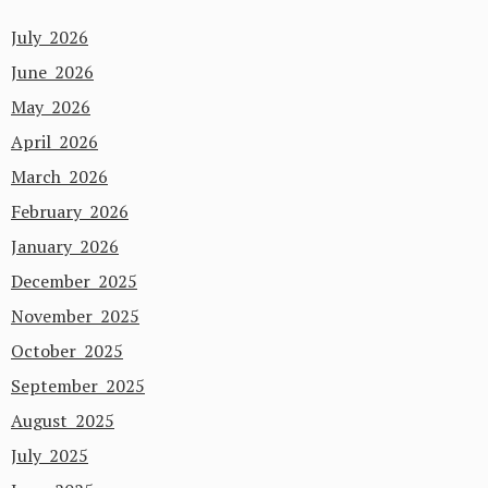
July 2026
June 2026
May 2026
April 2026
March 2026
February 2026
January 2026
December 2025
November 2025
October 2025
September 2025
August 2025
July 2025