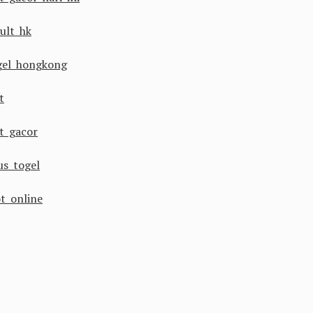
sult hk
gel hongkong
t
ot gacor
us togel
ot online