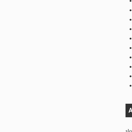
A
slo