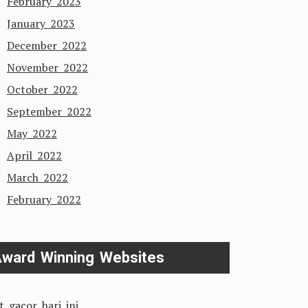
February 2023
January 2023
December 2022
November 2022
October 2022
September 2022
May 2022
April 2022
March 2022
February 2022
ward Winning Websites
t gacor hari ini