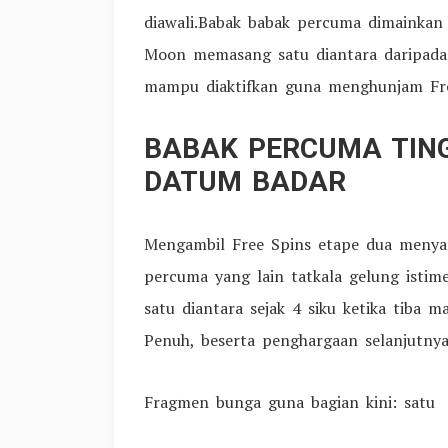
diawali.Babak babak percuma dimainkan s
Moon memasang satu diantara daripada 
mampu diaktifkan guna menghunjam Fre
BABAK PERCUMA TING
DATUM BADAR
Mengambil Free Spins etape dua menya
percuma yang lain tatkala gelung istim
satu diantara sejak 4 siku ketika tiba
Penuh, beserta penghargaan selanjutnya 
Fragmen bunga guna bagian kini: satu