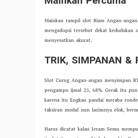
Mainkan Percuma
Mainkan tampil slot Riam Angan-angan 
mengadopsi tersebut dekat kedudukan s
menyesatkan akurat.
TRIK, SIMPANAN & 
Slot Curug Angan-angan menyimpan RTP
pengampu ijmal 25, 68%. Gerak itu pun 
karena itu Engkau pandai meraba ronde
taksiran modal nun lazimnya elok, berm
Harus dicatat kalau Jeram Semu mempu