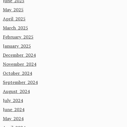
June 2025
May 2025
April 2025
March 2025
February 2025
January 2025
December 2024
November 2024
October 2024
September 2024
August 2024
July 2024
June 2024
May 2024