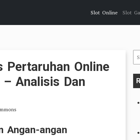
Slot Online
Slot Ga
Se
s Pertaruhan Online
for
d – Analisis Dan
R
immons
m Angan-angan