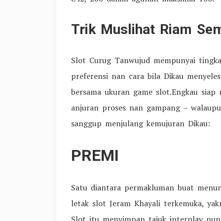
Trik Muslihat Riam Se
Slot Curug Tanwujud mempunyai tingkat
preferensi nan cara bila Dikau menyel
bersama ukuran game slot.Engkau sia
anjuran proses nan gampang – walaupun 
sanggup menjulang kemujuran Dikau:
PREMI
Satu diantara permakluman buat menunj
letak slot Jeram Khayali terkemuka, yakn
Slot itu menyimpan tajuk interplay nun 