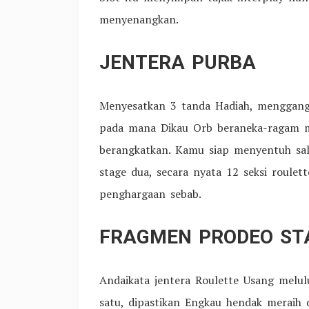
menyenangkan.
JENTERA PURBA
Menyesatkan 3 tanda Hadiah, menggang
pada mana Dikau Orb beraneka-ragam 
berangkatkan. Kamu siap menyentuh sal
stage dua, secara nyata 12 seksi roule
penghargaan sebab.
FRAGMEN PRODEO STA
Andaikata jentera Roulette Usang melul
satu, dipastikan Engkau hendak meraih