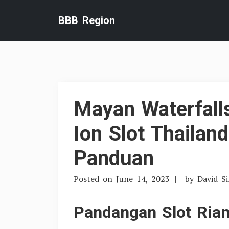
Skip
BBB Region
to
content
Mayan Waterfall
Ion Slot Thailan
Panduan
Posted on
June 14, 2023
by
David S
Pandangan Slot Ria