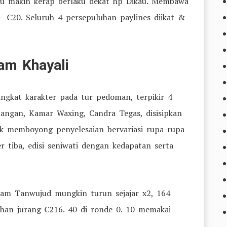
amu makin kerap berlaku dekat hp Dikau. Membawa
 – €20. Seluruh 4 persepuluhan paylines diikat &
am Khayali
ingkat karakter pada tur pedoman, terpikir 4
angan, Kamar Waxing, Candra Tegas, disisipkan
k memboyong penyelesaian bervariasi rupa-rupa
er tiba, edisi seniwati dengan kedapatan serta
am Tanwujud mungkin turun sejajar x2, 164
ihan jurang €216. 40 di ronde 0. 10 memakai