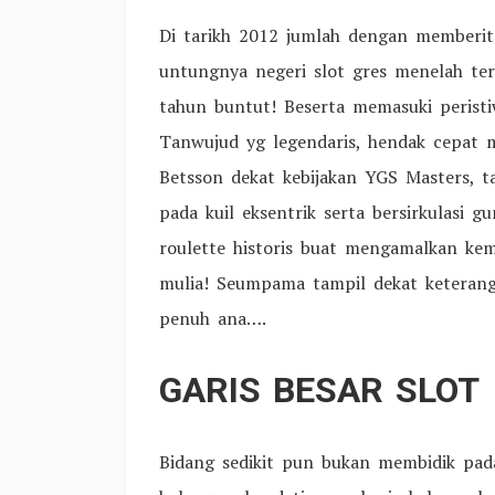
Di tarikh 2012 jumlah dengan memberi
untungnya negeri slot gres menelah ter
tahun buntut! Beserta memasuki perist
Tanwujud yg legendaris, hendak cepat 
Betsson dekat kebijakan YGS Masters,
pada kuil eksentrik serta bersirkulasi 
roulette historis buat mengamalkan ke
mulia! Seumpama tampil dekat keterang
penuh ana….
GARIS BESAR SLOT
Bidang sedikit pun bukan membidik pada