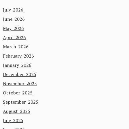
July 2026
June 2026
May 2026
April 2026
March 2026
February 2026
January 2026
December 2025
November 2025
October 2025
September 2025
August 2025
July 2025