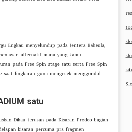
re
to
slo
gu Engkau menyelundup pada Jentera Baheula,
menawan alternatif mana yang kamu
sl
uran pada Free Spin stage satu serta Free Spin
sit
tte saat lingkaran guna mengecek menggondol
Sl
DIUM satu
uskan Dikau terusan pada Kisaran Prodeo bagian
 delapan kisaran percuma pra fragmen