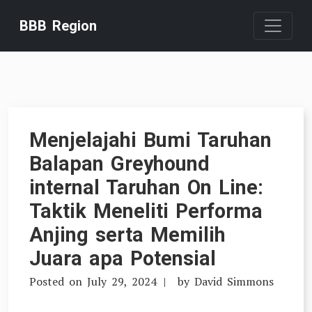
Skip
BBB Region
to
content
Menjelajahi Bumi Taruhan
Balapan Greyhound
internal Taruhan On Line:
Taktik Meneliti Performa
Anjing serta Memilih
Juara apa Potensial
Posted on
July 29, 2024
by
David Simmons