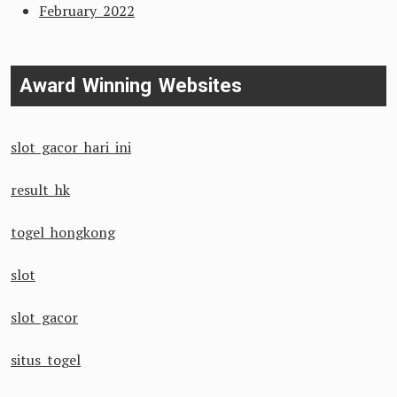
February 2022
Award Winning Websites
slot gacor hari ini
result hk
togel hongkong
slot
slot gacor
situs togel