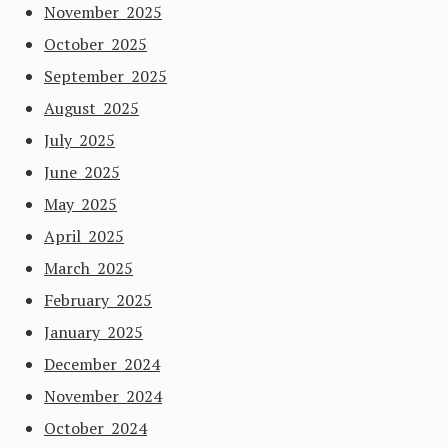
November 2025
October 2025
September 2025
August 2025
July 2025
June 2025
May 2025
April 2025
March 2025
February 2025
January 2025
December 2024
November 2024
October 2024