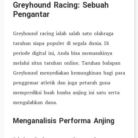
Greyhound Racing: Sebuah
Pengantar
Greyhound racing ialah salah satu olahraga
taruhan siapa populer di segala dunia. Di
periode digital ini, Anda bisa memasukinya
melalui situs taruhan online. Taruhan balapan
Greyhound menyediakan kemungkinan bagi para
penggemar atletik dan juga petaruh guna
memprediksi buah lomba anjing ini satu serta
mengalahkan dana.
Menganalisis Performa Anjing