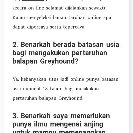
secara on line selamat dijalankan sewaktu
Kamu menyeleksi laman taruhan online apa
dapat dipercaya serta tepercaya.
2. Benarkah berada batasan usia
bagi mengakukan pertaruhan
balapan Greyhound?
Ya, kebanyakan situs judi online punya batasan
usia minimal 18 tahun bagi melakukan
pertaruhan balapan Greyhound.
3. Benarkah saya memerlukan
punya ilmu mengenai anjing
untuk mampu memenangkan