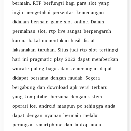
bermain. RTP berfungsi bagi para slot yang
ingin mengetahui persentasi kemenangan
didalam bermain game slot online. Dalam
permainan slot, rtp live sangat berpengaruh
karena bakal menentukan hasil disaat
laksanakan taruhan. Situs judi rtp slot tertinggi
hari ini pragmatic play 2022 dapat memberikan
winrate paling bagus dan kemenangan dapat
didapat bersama dengan mudah. Segera
bergabung dan download apk versi terbaru
yang kompitabel bersama dengan sistem
operasi ios, android maupun pc sehingga anda
dapat dengan nyaman bermain melalui
perangkat smartphone dan laptop anda.