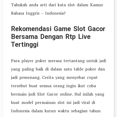
Tahukah anda arti dari kata slot dalam Kamus
Bahasa Inggris – Indonesia?
Rekomendasi Game Slot Gacor
Bersama Dengan Rtp Live
Tertinggi
Para player poker merasa tertantang untuk jadi
yang paling baik di dalam satu table poker dan
jadi pemenang. Cerita yang menyebar cepat
tersebut buat semua orang ingin ikut coba
bermain judi Slot Gacor online. Hal inilah yang
buat model permainan slot ini jadi viral di
Indonesia dalam kurun waktu sebagian tahun