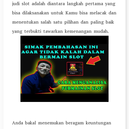
judi slot adalah diantara langkah pertama yang
bisa dilaksanakan untuk Kamu bisa melacak dan
menentukan salah satu pilihan dan paling baik
yang terbukti tawarkan kemenangan mudah.
Anda bakal menemukan beragam keuntungan