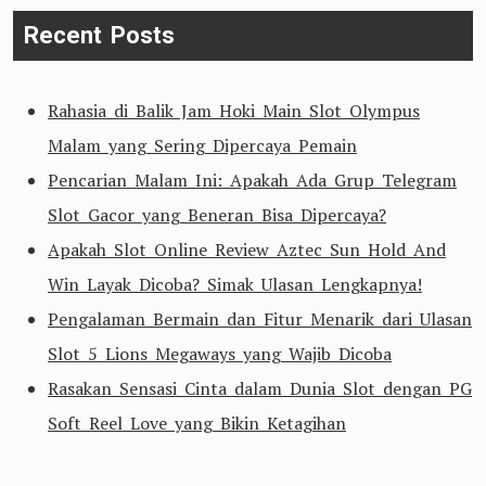
Recent Posts
Rahasia di Balik Jam Hoki Main Slot Olympus
Malam yang Sering Dipercaya Pemain
Pencarian Malam Ini: Apakah Ada Grup Telegram
Slot Gacor yang Beneran Bisa Dipercaya?
Apakah Slot Online Review Aztec Sun Hold And
Win Layak Dicoba? Simak Ulasan Lengkapnya!
Pengalaman Bermain dan Fitur Menarik dari Ulasan
Slot 5 Lions Megaways yang Wajib Dicoba
Rasakan Sensasi Cinta dalam Dunia Slot dengan PG
Soft Reel Love yang Bikin Ketagihan