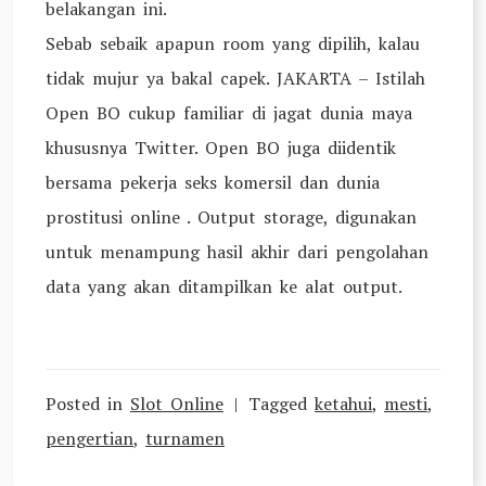
belakangan ini.
Sebab sebaik apapun room yang dipilih, kalau
tidak mujur ya bakal capek. JAKARTA – Istilah
Open BO cukup familiar di jagat dunia maya
khususnya Twitter. Open BO juga diidentik
bersama pekerja seks komersil dan dunia
prostitusi online . Output storage, digunakan
untuk menampung hasil akhir dari pengolahan
data yang akan ditampilkan ke alat output.
Posted in
Slot Online
Tagged
ketahui
,
mesti
,
pengertian
,
turnamen