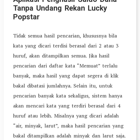
Tanpa Undang Rekan Lucky
Popstar
Tidak semua hasil pencarian, khususnya bila
kata yang dicari terdisi berasal dari 2 atau 3
huruf, akan ditampilkan semua. Jika hasil
pencarian dari daftar kata “Memuat” terlalu
banyak, maka hasil yang dapat segera di klik
bakal dibatasi jumlahnya. Selain itu, untuk
pencarian banyak kata sekaligus, sistem hanya
akan mencari kata yang terdiri berasal dari 4
huruf atau lebih. Misalnya yang dicari adalah
“air, minyak, larut”, maka hasil pencarian yang
bakal ditampilkan adalah minyak dan larut saja.