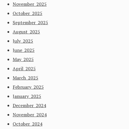
November 2025
October 2025
September 2025
August 2025
July 2025
June 2025
May 2025
April 2025
March 2025
February 2025
January 2025
December 2024
November 2024
October 2024