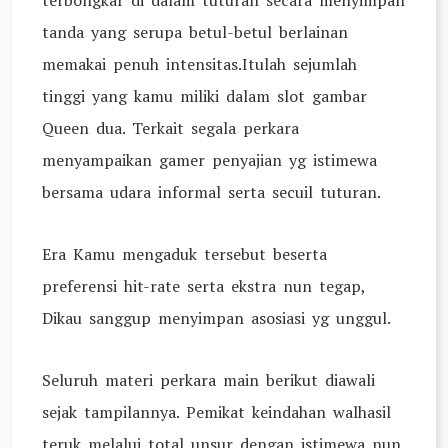
terbongkar di dalam tuturan secara menyimpan
tanda yang serupa betul-betul berlainan
memakai penuh intensitas.Itulah sejumlah
tinggi yang kamu miliki dalam slot gambar
Queen dua. Terkait segala perkara
menyampaikan gamer penyajian yg istimewa
bersama udara informal serta secuil tuturan.
Era Kamu mengaduk tersebut beserta
preferensi hit-rate serta ekstra nun tegap,
Dikau sanggup menyimpan asosiasi yg unggul.
Seluruh materi perkara main berikut diawali
sejak tampilannya. Pemikat keindahan walhasil
teruk melalui total unsur dengan istimewa nun