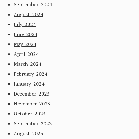
September 2024
August 2024
July 2024
June 2024
May 2024
April 2024
March 2024
February 2024
January 2024
December 2023
November 2023
October 2023
September 2023
August 2023