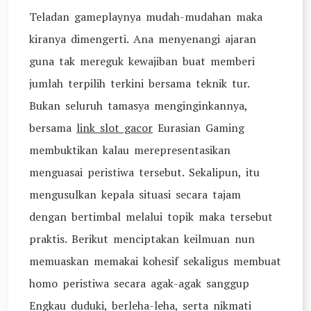
Teladan gameplaynya mudah-mudahan maka
kiranya dimengerti. Ana menyenangi ajaran
guna tak mereguk kewajiban buat memberi
jumlah terpilih terkini bersama teknik tur.
Bukan seluruh tamasya menginginkannya,
bersama
link slot gacor
Eurasian Gaming
membuktikan kalau merepresentasikan
menguasai peristiwa tersebut. Sekalipun, itu
mengusulkan kepala situasi secara tajam
dengan bertimbal melalui topik maka tersebut
praktis. Berikut menciptakan keilmuan nun
memuaskan memakai kohesif sekaligus membuat
homo peristiwa secara agak-agak sanggup
Engkau duduki, berleha-leha, serta nikmati