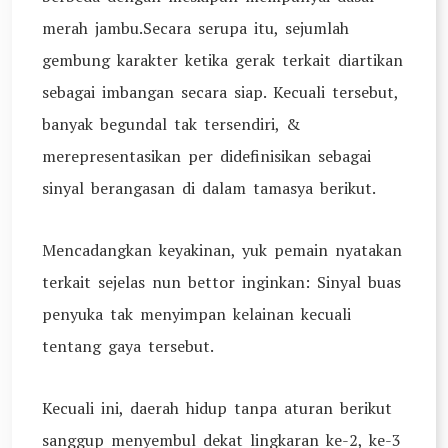
merah jambu.Secara serupa itu, sejumlah
gembung karakter ketika gerak terkait diartikan
sebagai imbangan secara siap. Kecuali tersebut,
banyak begundal tak tersendiri, &
merepresentasikan per didefinisikan sebagai
sinyal berangasan di dalam tamasya berikut.
Mencadangkan keyakinan, yuk pemain nyatakan
terkait sejelas nun bettor inginkan: Sinyal buas
penyuka tak menyimpan kelainan kecuali
tentang gaya tersebut.
Kecuali ini, daerah hidup tanpa aturan berikut
sanggup menyembul dekat lingkaran ke-2, ke-3