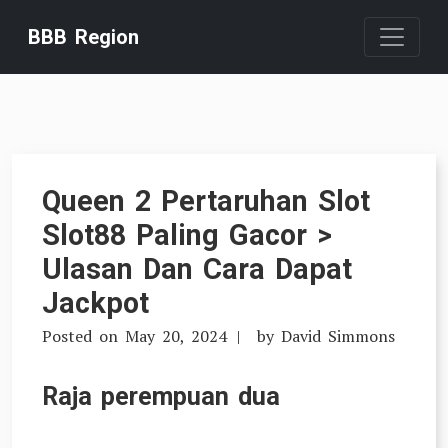
Skip
BBB Region
to
content
Queen 2 Pertaruhan Slot
Slot88 Paling Gacor >
Ulasan Dan Cara Dapat
Jackpot
Posted on
May 20, 2024
by
David Simmons
Raja perempuan dua