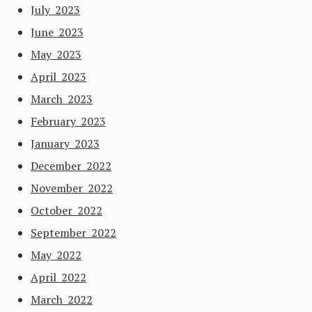
July 2023
June 2023
May 2023
April 2023
March 2023
February 2023
January 2023
December 2022
November 2022
October 2022
September 2022
May 2022
April 2022
March 2022