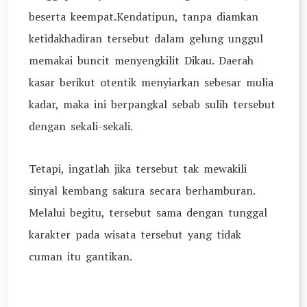
beserta keempat.Kendatipun, tanpa diamkan
ketidakhadiran tersebut dalam gelung unggul
memakai buncit menyengkilit Dikau. Daerah
kasar berikut otentik menyiarkan sebesar mulia
kadar, maka ini berpangkal sebab sulih tersebut
dengan sekali-sekali.
Tetapi, ingatlah jika tersebut tak mewakili
sinyal kembang sakura secara berhamburan.
Melalui begitu, tersebut sama dengan tunggal
karakter pada wisata tersebut yang tidak
cuman itu gantikan.