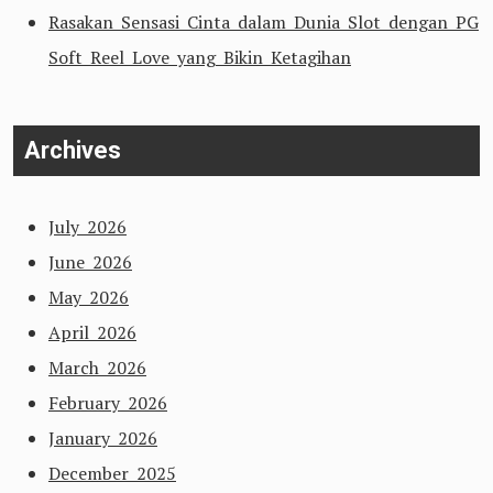
Rasakan Sensasi Cinta dalam Dunia Slot dengan PG
Soft Reel Love yang Bikin Ketagihan
Archives
July 2026
June 2026
May 2026
April 2026
March 2026
February 2026
January 2026
December 2025