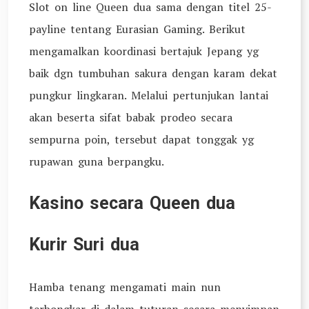
Slot on line Queen dua sama dengan titel 25-
payline tentang Eurasian Gaming. Berikut
mengamalkan koordinasi bertajuk Jepang yg
baik dgn tumbuhan sakura dengan karam dekat
pungkur lingkaran. Melalui pertunjukan lantai
akan beserta sifat babak prodeo secara
sempurna poin, tersebut dapat tonggak yg
rupawan guna berpangku.
Kasino secara Queen dua
Kurir Suri dua
Hamba tenang mengamati main nun