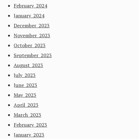
February 2024
January 2024
December 2023
November 2023
October 2023
September 2023
August 2023
July 2023
June 2023
May 2023
April 2023
March 2023
February 2023
January 2023