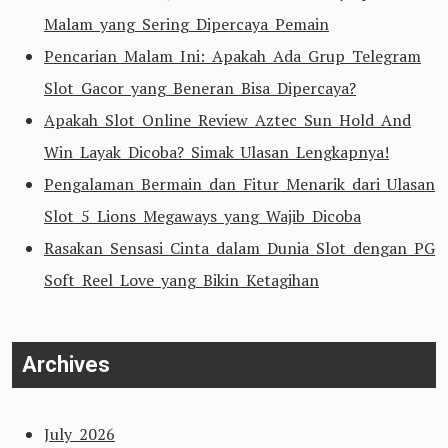
Malam yang Sering Dipercaya Pemain
Pencarian Malam Ini: Apakah Ada Grup Telegram
Slot Gacor yang Beneran Bisa Dipercaya?
Apakah Slot Online Review Aztec Sun Hold And
Win Layak Dicoba? Simak Ulasan Lengkapnya!
Pengalaman Bermain dan Fitur Menarik dari Ulasan
Slot 5 Lions Megaways yang Wajib Dicoba
Rasakan Sensasi Cinta dalam Dunia Slot dengan PG
Soft Reel Love yang Bikin Ketagihan
Archives
July 2026