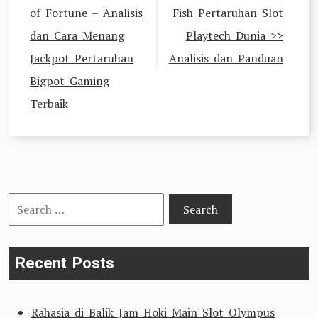
navigation
of Fortune – Analisis
Fish Pertaruhan Slot
dan Cara Menang
Playtech Dunia >>
Jackpot Pertaruhan
Analisis dan Panduan
Bigpot Gaming
Terbaik
Search
for:
Recent Posts
Rahasia di Balik Jam Hoki Main Slot Olympus