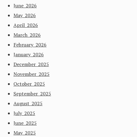
June 2026
May 2026
April 2026
March 2026
February 2026
January 2026
December 2025
November 2025
October 2025
September 2025
August 2025
July 2025
June 2025
May 2025