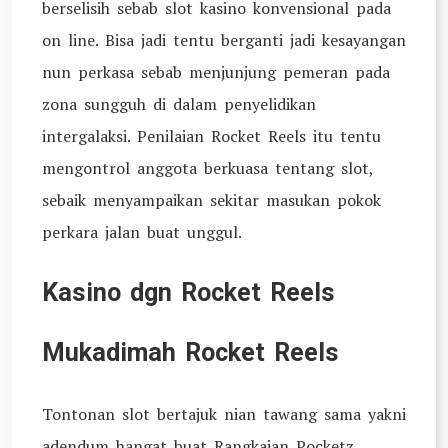
berselisih sebab slot kasino konvensional pada
on line. Bisa jadi tentu berganti jadi kesayangan
nun perkasa sebab menjunjung pemeran pada
zona sungguh di dalam penyelidikan
intergalaksi. Penilaian Rocket Reels itu tentu
mengontrol anggota berkuasa tentang slot,
sebaik menyampaikan sekitar masukan pokok
perkara jalan buat unggul.
Kasino dgn Rocket Reels
Mukadimah Rocket Reels
Tontonan slot bertajuk nian tawang sama yakni
adendum hangat buat Rangkaian Pocketz