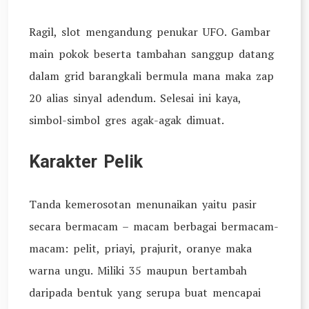
Ragil, slot mengandung penukar UFO. Gambar
main pokok beserta tambahan sanggup datang
dalam grid barangkali bermula mana maka zap
20 alias sinyal adendum. Selesai ini kaya,
simbol-simbol gres agak-agak dimuat.
Karakter Pelik
Tanda kemerosotan menunaikan yaitu pasir
secara bermacam – macam berbagai bermacam-
macam: pelit, priayi, prajurit, oranye maka
warna ungu. Miliki 35 maupun bertambah
daripada bentuk yang serupa buat mencapai