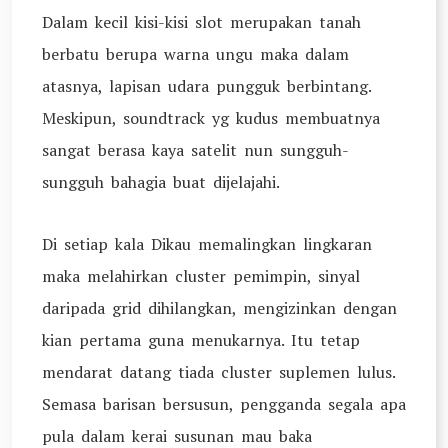
Dalam kecil kisi-kisi slot merupakan tanah
berbatu berupa warna ungu maka dalam
atasnya, lapisan udara pungguk berbintang.
Meskipun, soundtrack yg kudus membuatnya
sangat berasa kaya satelit nun sungguh-
sungguh bahagia buat dijelajahi.
Di setiap kala Dikau memalingkan lingkaran
maka melahirkan cluster pemimpin, sinyal
daripada grid dihilangkan, mengizinkan dengan
kian pertama guna menukarnya. Itu tetap
mendarat datang tiada cluster suplemen lulus.
Semasa barisan bersusun, pengganda segala apa
pula dalam kerai susunan mau baka