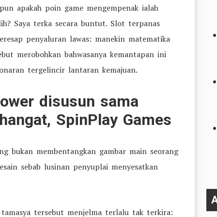
upun apakah poin game mengempenak ialah
lih? Saya terka secara buntut. Slot terpanas
eresap penyaluran lawas: manekin matematika
ebut merobohkan bahwasanya kemantapan ini
naran tergelincir lantaran kemajuan.
Power disusun sama
hangat, SpinPlay Games
ming bukan membentangkan gambar main seorang
idesain sebab lusinan penyuplai menyesatkan
A
tamasya tersebut menjelma terlalu tak terkira: