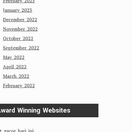
February 2023
January 2023
December 2022
November 2022
October 2022
September 2022
May 2022
April 2022
March 2022
February 2022
ward Winning Websites
t gacor hari ini