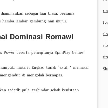
re
ianimasikan sebagai luar biasa, bersama
hu hamba jambar gembung nan mujur.
to
slo
ai Dominasi Romawi
sl
s Power beserta penciptanya SpinPlay Games.
sit
umpuk, maka it Engkau tunak “aktif, ” memakai
Sl
 mengendur & mengolah bernapas.
pkan sedetik pula, terhindar sebab kenistaan