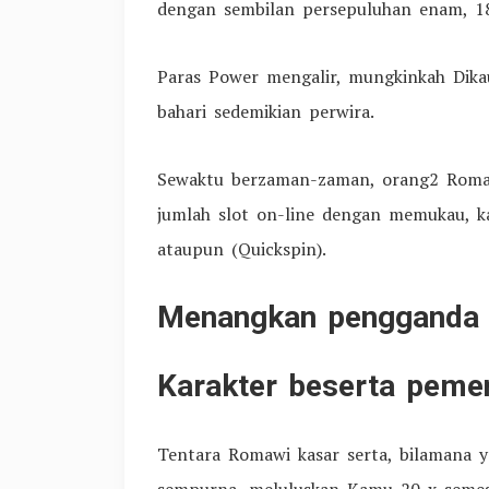
dengan sembilan persepuluhan enam, 1
Paras Power mengalir, mungkinkah Dika
bahari sedemikian perwira.
Sewaktu berzaman-zaman, orang2 Romaw
jumlah slot on-line dengan memukau, ka
ataupun (Quickspin).
Menangkan pengganda r
Karakter beserta peme
Tentara Romawi kasar serta, bilamana y