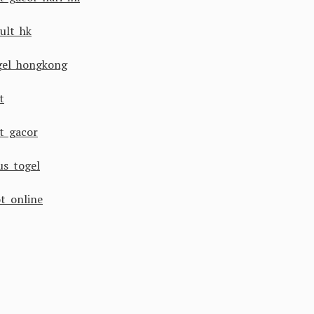
sult hk
gel hongkong
t
ot gacor
us togel
ot online