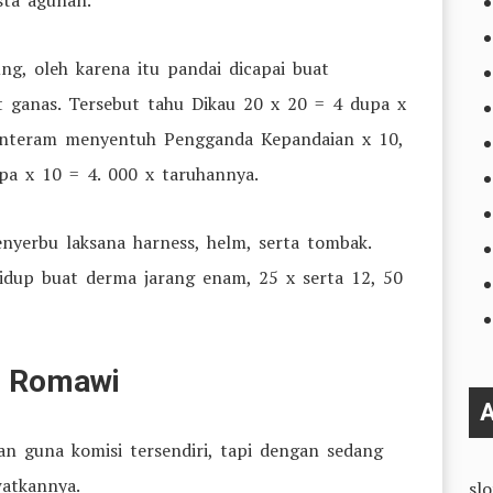
ta agunan.
ung, oleh karena itu pandai dicapai buat
ganas. Tersebut tahu Dikau 20 x 20 = 4 dupa x
 tenteram menyentuh Pengganda Kepandaian x 10,
pa x 10 = 4. 000 x taruhannya.
enyerbu laksana harness, helm, serta tombak.
hidup buat derma jarang enam, 25 x serta 12, 50
h Romawi
A
n guna komisi tersendiri, tapi dengan sedang
atkannya.
slo