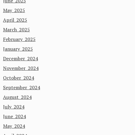
June 2025
May 2025
April 2025
March 2025
February 2025
January 2025
December 2024
November 2024
October 2024
September 2024
August 2024
July 2024
June 2024
May 2024