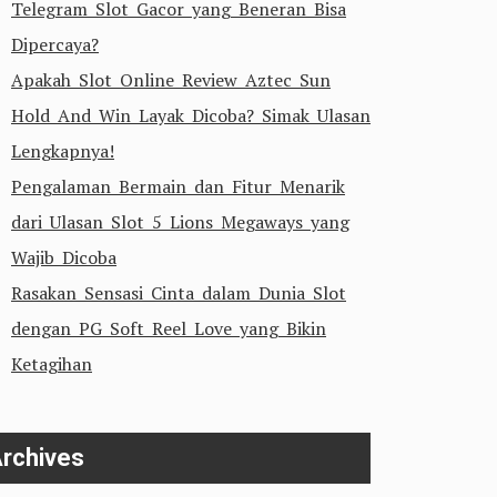
Telegram Slot Gacor yang Beneran Bisa
Dipercaya?
Apakah Slot Online Review Aztec Sun
Hold And Win Layak Dicoba? Simak Ulasan
Lengkapnya!
Pengalaman Bermain dan Fitur Menarik
dari Ulasan Slot 5 Lions Megaways yang
Wajib Dicoba
Rasakan Sensasi Cinta dalam Dunia Slot
dengan PG Soft Reel Love yang Bikin
Ketagihan
rchives