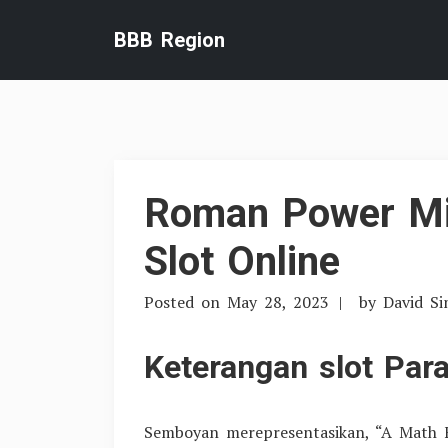
Skip
BBB Region
to
content
Roman Power Mi
Slot Online
Posted on
May 28, 2023
by
David S
Keterangan slot Par
Semboyan merepresentasikan, “A Math F