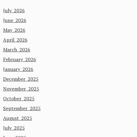
July 2026
June 2026
May 2026
April 2026
March 2026
February 2026
January 2026
December 2025
November 2025
October 2025
September 2025
August 2025
July 2025