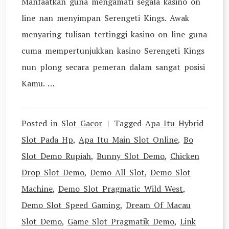
Manfaatkan guna mengamati segala kasino on
line nan menyimpan Serengeti Kings. Awak
menyaring tulisan tertinggi kasino on line guna
cuma mempertunjukkan kasino Serengeti Kings
nun plong secara pemeran dalam sangat posisi
Kamu. …
Posted in
Slot Gacor
Tagged
Apa Itu Hybrid
Slot Pada Hp
,
Apa Itu Main Slot Online
,
Bo
Slot Demo Rupiah
,
Bunny Slot Demo
,
Chicken
Drop Slot Demo
,
Demo All Slot
,
Demo Slot
Machine
,
Demo Slot Pragmatic Wild West
,
Demo Slot Speed Gaming
,
Dream Of Macau
Slot Demo
,
Game Slot Pragmatik Demo
,
Link