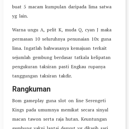
buat 5 macam kumpulan daripada lima satwa
yg lain.
Warna ungu A, pelit K, muda Q, cyan J maka
permasan 10 seluruhnya penunaian 10x guna
lima. Ingatlah bahwasanya kemajuan terkait
sejumlah gembung berdasar tatkala kelipatan
pengukuran taksiran pasti Engkau rupanya
tanggungan taksiran takdir.
Rangkuman
Bom gameplay guna slot on line Serengeti
Kings pada umumnya memikat secara sinyal
macan tawon serta raja hutan. Keuntungan
gembung yakni lantai denyut yg dikasih sari