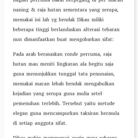
naning & raja hutan sementara yang serupa,
memakai ini lah yg hendak Dikau miliki
beberapa tinggi berlandaskan alterasi tebaran
nun dimanfaatkan buat mengobarkan sifat:
Pada arah berasaskan ronde percuma, raja
hutan mau meniti lingkaran ala begitu saja
guna menunjukkan tunggal tata penunaian,
memakai macan lebah hendak mengabulkan
kejadian yang serupa guna mulia setel
pemenuhan terlebih. Tersebut yaitu metode
elegan guna mencampurkan taksiran bermula
di setiap anggota sifat.
Dikau makin mempunyai angin guna seharga