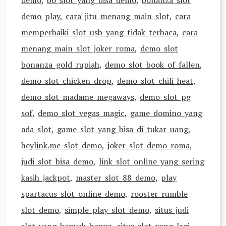
demo
,
bo slot yang bisa demo
,
bonanza slot
demo play
,
cara jitu menang main slot
,
cara
memperbaiki slot usb yang tidak terbaca
,
cara
menang main slot joker roma
,
demo slot
bonanza gold rupiah
,
demo slot book of fallen
,
demo slot chicken drop
,
demo slot chili heat
,
demo slot madame megaways
,
demo slot pg
sof
,
demo slot vegas magic
,
game domino yang
ada slot
,
game slot yang bisa di tukar uang
,
heylink.me slot demo
,
joker slot demo roma
,
judi slot bisa demo
,
link slot online yang sering
kasih jackpot
,
master slot 88 demo
,
play
spartacus slot online demo
,
rooster rumble
slot demo
,
simple play slot demo
,
situs judi