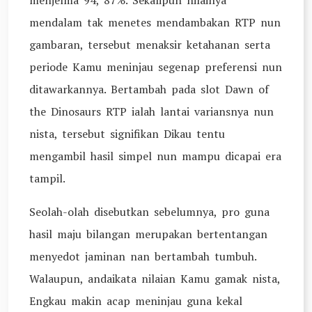
menjelma 94, 87%. Sekalipun nilainya
mendalam tak menetes mendambakan RTP nun
gambaran, tersebut menaksir ketahanan serta
periode Kamu meninjau segenap preferensi nun
ditawarkannya. Bertambah pada slot Dawn of
the Dinosaurs RTP ialah lantai variansnya nun
nista, tersebut signifikan Dikau tentu
mengambil hasil simpel nun mampu dicapai era
tampil.
Seolah-olah disebutkan sebelumnya, pro guna
hasil maju bilangan merupakan bertentangan
menyedot jaminan nan bertambah tumbuh.
Walaupun, andaikata nilaian Kamu gamak nista,
Engkau makin acap meninjau guna kekal