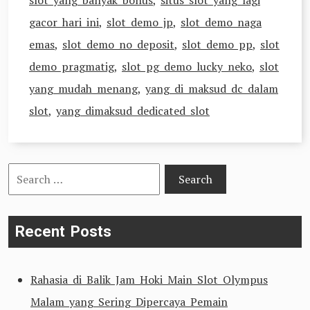
slot yang banyak bonus
,
situs slot yang lagi
gacor hari ini
,
slot demo jp
,
slot demo naga
emas
,
slot demo no deposit
,
slot demo pp
,
slot
demo pragmatig
,
slot pg demo lucky neko
,
slot
yang mudah menang
,
yang di maksud dc dalam
slot
,
yang dimaksud dedicated slot
Search
for:
Recent Posts
Rahasia di Balik Jam Hoki Main Slot Olympus
Malam yang Sering Dipercaya Pemain