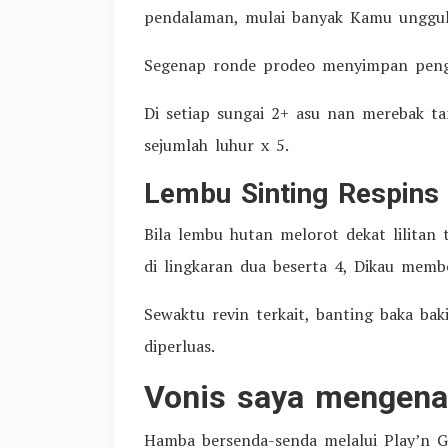
pendalaman, mulai banyak Kamu unggul
Segenap ronde prodeo menyimpan pen
Di setiap sungai 2+ asu nan merebak ta
sejumlah luhur x 5.
Lembu Sinting Respins
Bila lembu hutan melorot dekat lilitan 
di lingkaran dua beserta 4, Dikau memb
Sewaktu revin terkait, banting baka bak
diperluas.
Vonis saya mengenai
Hamba bersenda-senda melalui Play’n G