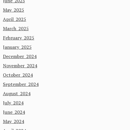
June 2025
May 2025
April 2025
March 2025
February 2025
January 2025
December 2024
November 2024
October 2024
September 2024
August 2024
July 2024
June 2024
May 2024