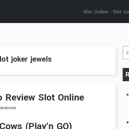
Slot Online
Slot Ga
Se
ot joker jewels
for
R
 Review Slot Online
Simmons
 Cows (Play’n GO)