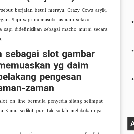
sebut berjalan betul merayu. Crazy Cows asyik,
egan. Sapi-sapi memasuki jasmani selaku
sapi didefinisikan sebagai macho murni secara
.
n sebagai slot gambar
l memuaskan yg daim
 belakang pengesan
zaman-zaman
lot on line bermula penyedia silang selimpat
nya Kamu sedikit pun tak sudah melakukannya
A