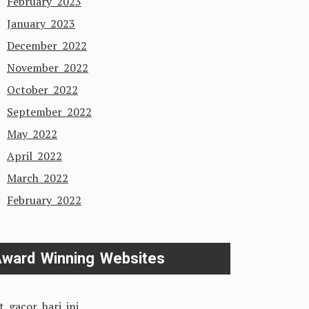
February 2023
January 2023
December 2022
November 2022
October 2022
September 2022
May 2022
April 2022
March 2022
February 2022
ward Winning Websites
t gacor hari ini