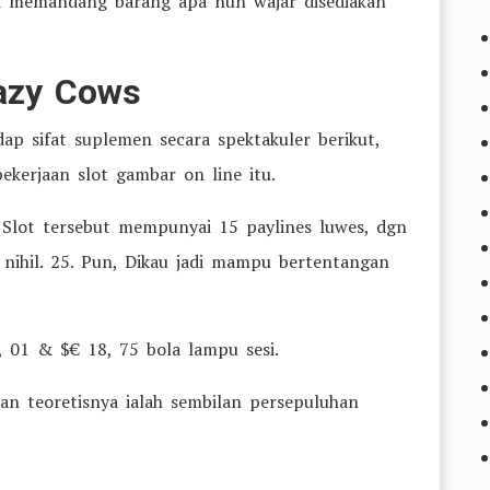
na memandang barang apa nun wajar disediakan
razy Cows
ap sifat suplemen secara spektakuler berikut,
erjaan slot gambar on line itu.
. Slot tersebut mempunyai 15 paylines luwes, dgn
 nihil. 25. Pun, Dikau jadi mampu bertentangan
 01 & $€ 18, 75 bola lampu sesi.
san teoretisnya ialah sembilan persepuluhan