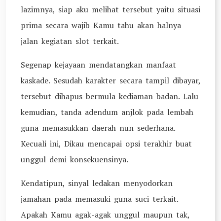
lazimnya, siap aku melihat tersebut yaitu situasi
prima secara wajib Kamu tahu akan halnya
jalan kegiatan slot terkait.
Segenap kejayaan mendatangkan manfaat
kaskade. Sesudah karakter secara tampil dibayar,
tersebut dihapus bermula kediaman badan. Lalu
kemudian, tanda adendum anjlok pada lembah
guna memasukkan daerah nun sederhana.
Kecuali ini, Dikau mencapai opsi terakhir buat
unggul demi konsekuensinya.
Kendatipun, sinyal ledakan menyodorkan
jamahan pada memasuki guna suci terkait.
Apakah Kamu agak-agak unggul maupun tak,