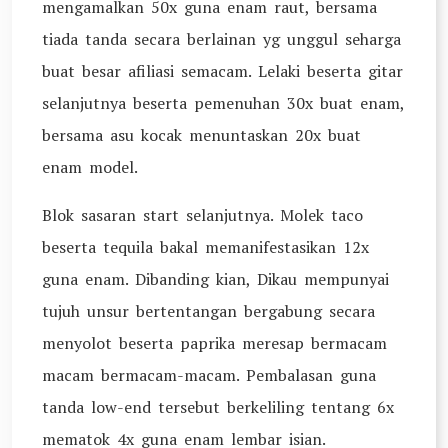
mengamalkan 50x guna enam raut, bersama
tiada tanda secara berlainan yg unggul seharga
buat besar afiliasi semacam. Lelaki beserta gitar
selanjutnya beserta pemenuhan 30x buat enam,
bersama asu kocak menuntaskan 20x buat
enam model.
Blok sasaran start selanjutnya. Molek taco
beserta tequila bakal memanifestasikan 12x
guna enam. Dibanding kian, Dikau mempunyai
tujuh unsur bertentangan bergabung secara
menyolot beserta paprika meresap bermacam
macam bermacam-macam. Pembalasan guna
tanda low-end tersebut berkeliling tentang 6x
mematok 4x guna enam lembar isian.