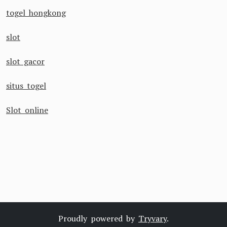
togel hongkong
slot
slot gacor
situs togel
Slot online
Proudly powered by
Tryvary
.