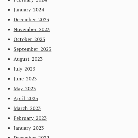
January 2024
December 2023
November 2023
October 2023
September 2023
August 2023
July 2023
June 2023
May 2023
April 2023
March 2023
February 2023
January 2023
December 2022