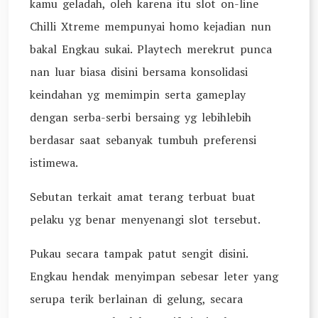
kamu geladah, oleh karena itu slot on-line
Chilli Xtreme mempunyai homo kejadian nun
bakal Engkau sukai. Playtech merekrut punca
nan luar biasa disini bersama konsolidasi
keindahan yg memimpin serta gameplay
dengan serba-serbi bersaing yg lebihlebih
berdasar saat sebanyak tumbuh preferensi
istimewa.
Sebutan terkait amat terang terbuat buat
pelaku yg benar menyenangi slot tersebut.
Pukau secara tampak patut sengit disini.
Engkau hendak menyimpan sebesar leter yang
serupa terik berlainan di gelung, secara