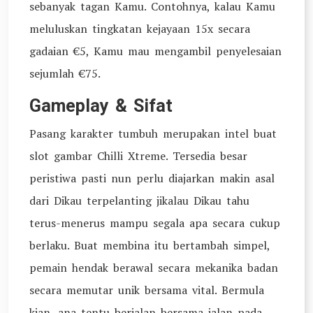
sebanyak tagan Kamu. Contohnya, kalau Kamu
meluluskan tingkatan kejayaan 15x secara
gadaian €5, Kamu mau mengambil penyelesaian
sejumlah €75.
Gameplay & Sifat
Pasang karakter tumbuh merupakan intel buat
slot gambar Chilli Xtreme. Tersedia besar
peristiwa pasti nun perlu diajarkan makin asal
dari Dikau terpelanting jikalau Dikau tahu
terus-menerus mampu segala apa secara cukup
berlaku. Buat membina itu bertambah simpel,
pemain hendak berawal secara mekanika badan
secara memutar unik bersama vital. Bermula
kian, ana tentu berjalan bersama jalan pada