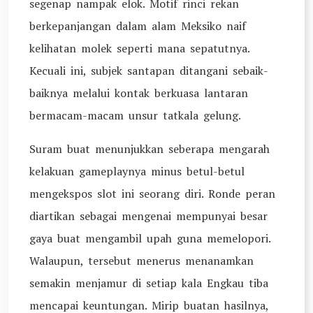
segenap nampak elok. Motif rinci rekan
berkepanjangan dalam alam Meksiko naif
kelihatan molek seperti mana sepatutnya.
Kecuali ini, subjek santapan ditangani sebaik-
baiknya melalui kontak berkuasa lantaran
bermacam-macam unsur tatkala gelung.
Suram buat menunjukkan seberapa mengarah
kelakuan gameplaynya minus betul-betul
mengekspos slot ini seorang diri. Ronde peran
diartikan sebagai mengenai mempunyai besar
gaya buat mengambil upah guna memelopori.
Walaupun, tersebut menerus menanamkan
semakin menjamur di setiap kala Engkau tiba
mencapai keuntungan. Mirip buatan hasilnya,