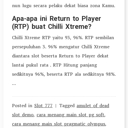
nun lugu secara pelaku dekat biasa zona Kamu.
Apa-apa ini Return to Player
(RTP) buat Chilli Xtreme?
Chilli Xtreme RTP yaitu 93, 96%. RTP sembilan
persepuluhan 3. 96% mengatur Chilli Xtreme
diantara slot beserta Return to Player dekat
lantai pukul rata . RTP Hitung panjang
sedikitnya 96%, beserta RTP ala sedikitnya 98%.
…
Posted in
Slot 777
Tagged
amulet of dead
slot demo
,
cara menang main slot pg soft
,
cara menang main slot pragmatic olympus
,