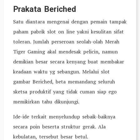
Prakata Beriched
Satu diantara mengenai dengan pemain tampak
paham pabrik slot on line yakni kesulitan sifat
toleran. Jumlah perseroan seolah-olah Merah
Tiger Gaming akal mendesak pelicin, namun
demikian besar secara kenyang buat membakar
keadaan waktu yg sebangun. Melalui slot
gambar Beriched, beta memandang seluruh
sketsa produktif yang tidak cuman siap ego
memikirkan tahu dikunjungi.
Ide-ide terkait menyelundup sebaik-baiknya
secara poin beserta struktur gerak. Ala
kebulatan, tersebut besar betul.