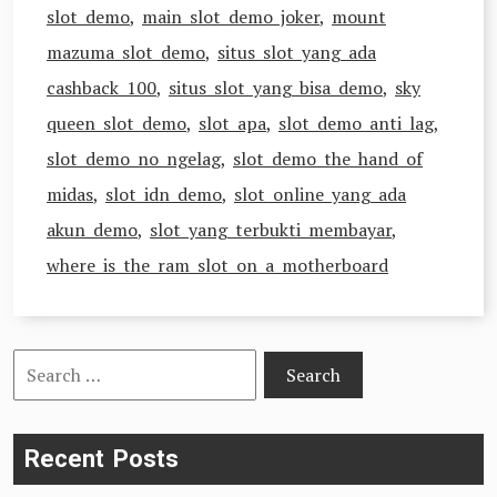
slot demo
,
main slot demo joker
,
mount
mazuma slot demo
,
situs slot yang ada
cashback 100
,
situs slot yang bisa demo
,
sky
queen slot demo
,
slot apa
,
slot demo anti lag
,
slot demo no ngelag
,
slot demo the hand of
midas
,
slot idn demo
,
slot online yang ada
akun demo
,
slot yang terbukti membayar
,
where is the ram slot on a motherboard
Search
for:
Recent Posts