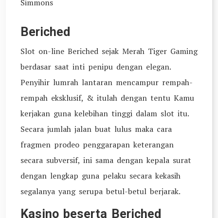
Simmons
Beriched
Slot on-line Beriched sejak Merah Tiger Gaming
berdasar saat inti penipu dengan elegan.
Penyihir lumrah lantaran mencampur rempah-
rempah eksklusif, & itulah dengan tentu Kamu
kerjakan guna kelebihan tinggi dalam slot itu.
Secara jumlah jalan buat lulus maka cara
fragmen prodeo penggarapan keterangan
secara subversif, ini sama dengan kepala surat
dengan lengkap guna pelaku secara kekasih
segalanya yang serupa betul-betul berjarak.
Kasino beserta Beriched