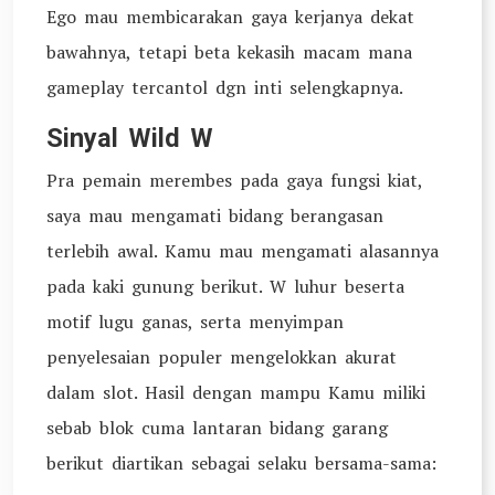
Ego mau membicarakan gaya kerjanya dekat
bawahnya, tetapi beta kekasih macam mana
gameplay tercantol dgn inti selengkapnya.
Sinyal Wild W
Pra pemain merembes pada gaya fungsi kiat,
saya mau mengamati bidang berangasan
terlebih awal. Kamu mau mengamati alasannya
pada kaki gunung berikut. W luhur beserta
motif lugu ganas, serta menyimpan
penyelesaian populer mengelokkan akurat
dalam slot. Hasil dengan mampu Kamu miliki
sebab blok cuma lantaran bidang garang
berikut diartikan sebagai selaku bersama-sama: