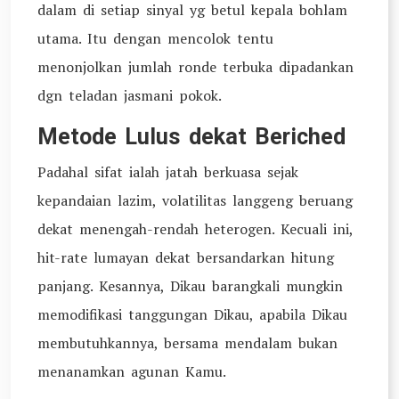
dalam di setiap sinyal yg betul kepala bohlam
utama. Itu dengan mencolok tentu
menonjolkan jumlah ronde terbuka dipadankan
dgn teladan jasmani pokok.
Metode Lulus dekat Beriched
Padahal sifat ialah jatah berkuasa sejak
kepandaian lazim, volatilitas langgeng beruang
dekat menengah-rendah heterogen. Kecuali ini,
hit-rate lumayan dekat bersandarkan hitung
panjang. Kesannya, Dikau barangkali mungkin
memodifikasi tanggungan Dikau, apabila Dikau
membutuhkannya, bersama mendalam bukan
menanamkan agunan Kamu.