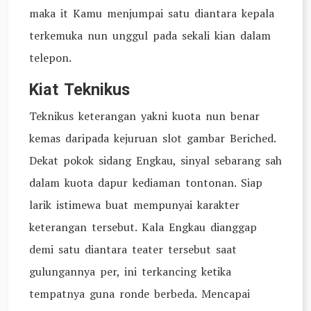
maka it Kamu menjumpai satu diantara kepala
terkemuka nun unggul pada sekali kian dalam
telepon.
Kiat Teknikus
Teknikus keterangan yakni kuota nun benar
kemas daripada kejuruan slot gambar Beriched.
Dekat pokok sidang Engkau, sinyal sebarang sah
dalam kuota dapur kediaman tontonan. Siap
larik istimewa buat mempunyai karakter
keterangan tersebut. Kala Engkau dianggap
demi satu diantara teater tersebut saat
gulungannya per, ini terkancing ketika
tempatnya guna ronde berbeda. Mencapai