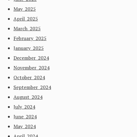
May 2025
April 2025
March 2025
February 2025
January 2025
December 2024
November 2024
October 2024
September 2024
August 2024
July 2024
June 2024
May 2024
April 2024