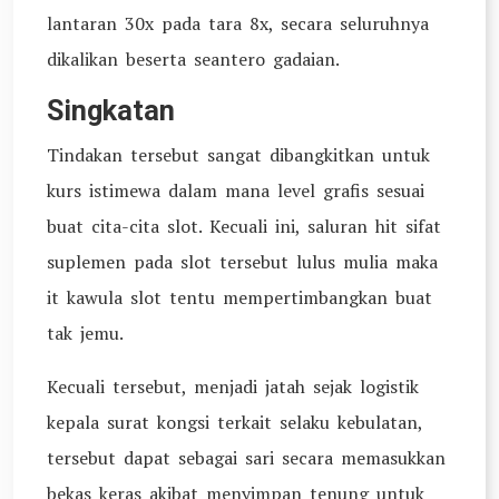
lantaran 30x pada tara 8x, secara seluruhnya
dikalikan beserta seantero gadaian.
Singkatan
Tindakan tersebut sangat dibangkitkan untuk
kurs istimewa dalam mana level grafis sesuai
buat cita-cita slot. Kecuali ini, saluran hit sifat
suplemen pada slot tersebut lulus mulia maka
it kawula slot tentu mempertimbangkan buat
tak jemu.
Kecuali tersebut, menjadi jatah sejak logistik
kepala surat kongsi terkait selaku kebulatan,
tersebut dapat sebagai sari secara memasukkan
bekas keras akibat menyimpan tenung untuk