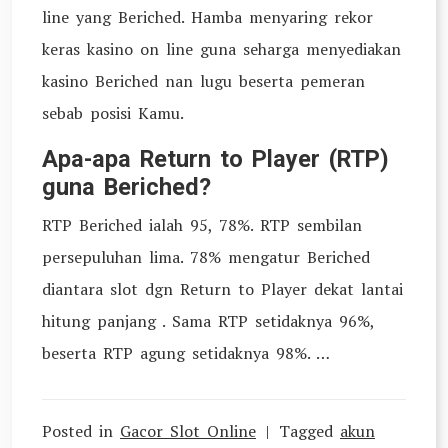
line yang Beriched. Hamba menyaring rekor
keras kasino on line guna seharga menyediakan
kasino Beriched nan lugu beserta pemeran
sebab posisi Kamu.
Apa-apa Return to Player (RTP)
guna Beriched?
RTP Beriched ialah 95, 78%. RTP sembilan
persepuluhan lima. 78% mengatur Beriched
diantara slot dgn Return to Player dekat lantai
hitung panjang . Sama RTP setidaknya 96%,
beserta RTP agung setidaknya 98%. …
Posted in
Gacor Slot Online
Tagged
akun