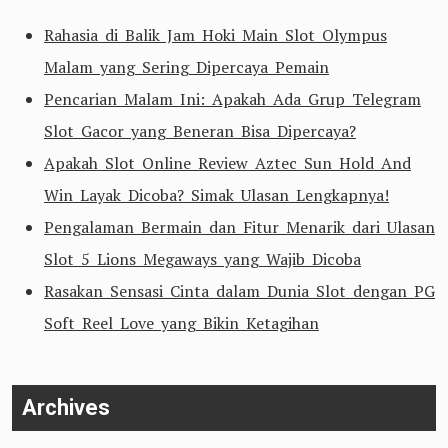
Rahasia di Balik Jam Hoki Main Slot Olympus
Malam yang Sering Dipercaya Pemain
Pencarian Malam Ini: Apakah Ada Grup Telegram
Slot Gacor yang Beneran Bisa Dipercaya?
Apakah Slot Online Review Aztec Sun Hold And
Win Layak Dicoba? Simak Ulasan Lengkapnya!
Pengalaman Bermain dan Fitur Menarik dari Ulasan
Slot 5 Lions Megaways yang Wajib Dicoba
Rasakan Sensasi Cinta dalam Dunia Slot dengan PG
Soft Reel Love yang Bikin Ketagihan
Archives