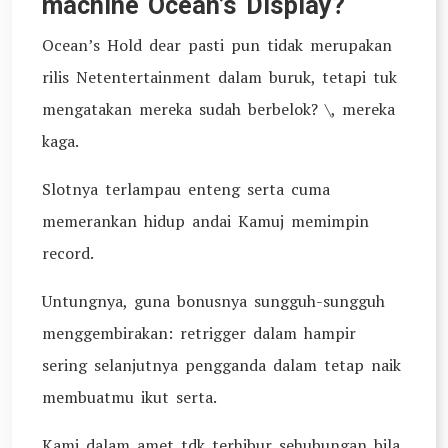
machine Ocean’s Display?
Ocean’s Hold dear pasti pun tidak merupakan
rilis Netentertainment dalam buruk, tetapi tuk
mengatakan mereka sudah berbelok? \, mereka
kaga.
Slotnya terlampau enteng serta cuma
memerankan hidup andai Kamuj memimpin
record.
Untungnya, guna bonusnya sungguh-sungguh
menggembirakan: retrigger dalam hampir
sering selanjutnya pengganda dalam tetap naik
membuatmu ikut serta.
Kami dalam amet tdk terhibur sehubungan bila