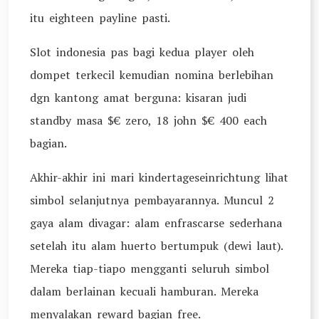
itu eighteen payline pasti.
Slot indonesia pas bagi kedua player oleh
dompet terkecil kemudian nomina berlebihan
dgn kantong amat berguna: kisaran judi
standby masa $€ zero, 18 john $€ 400 each
bagian.
Akhir-akhir ini mari kindertageseinrichtung lihat
simbol selanjutnya pembayarannya. Muncul 2
gaya alam divagar: alam enfrascarse sederhana
setelah itu alam huerto bertumpuk (dewi laut).
Mereka tiap-tiapo mengganti seluruh simbol
dalam berlainan kecuali hamburan. Mereka
menyalakan reward bagian free.