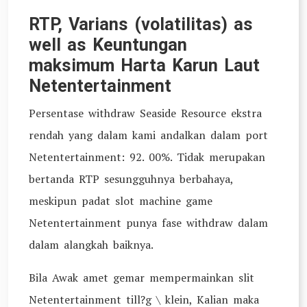
RTP, Varians (volatilitas) as
well as Keuntungan
maksimum Harta Karun Laut
Netentertainment
Persentase withdraw Seaside Resource ekstra
rendah yang dalam kami andalkan dalam port
Netentertainment: 92. 00%. Tidak merupakan
bertanda RTP sesungguhnya berbahaya,
meskipun padat slot machine game
Netentertainment punya fase withdraw dalam
dalam alangkah baiknya.
Bila Awak amet gemar mempermainkan slit
Netentertainment till?g \ klein, Kalian maka