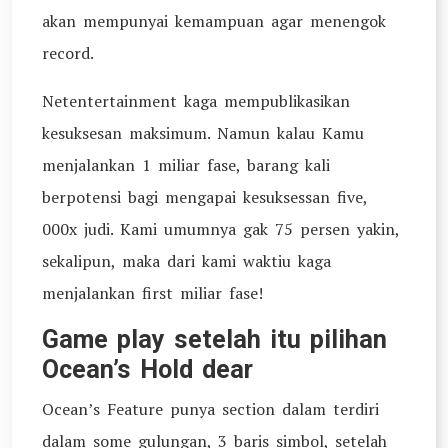
akan mempunyai kemampuan agar menengok
record.
Netentertainment kaga mempublikasikan
kesuksesan maksimum. Namun kalau Kamu
menjalankan 1 miliar fase, barang kali
berpotensi bagi mengapai kesuksessan five,
000x judi. Kami umumnya gak 75 persen yakin,
sekalipun, maka dari kami waktiu kaga
menjalankan first miliar fase!
Game play setelah itu pilihan
Ocean’s Hold dear
Ocean’s Feature punya section dalam terdiri
dalam some gulungan, 3 baris simbol, setelah