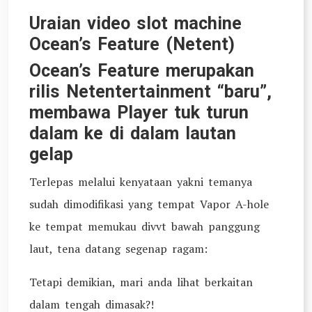
Uraian video slot machine
Ocean’s Feature (Netent)
Ocean’s Feature merupakan
rilis Netentertainment “baru”,
membawa Player tuk turun
dalam ke di dalam lautan
gelap
Terlepas melalui kenyataan yakni temanya
sudah dimodifikasi yang tempat Vapor A-hole
ke tempat memukau divvt bawah panggung
laut, tena datang segenap ragam:
Tetapi demikian, mari anda lihat berkaitan
dalam tengah dimasak?!