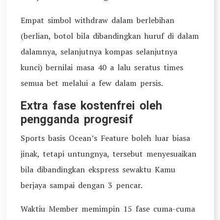
Empat simbol withdraw dalam berlebihan
(berlian, botol bila dibandingkan huruf di dalam
dalamnya, selanjutnya kompas selanjutnya
kunci) bernilai masa 40 a lalu seratus times
semua bet melalui a few dalam persis.
Extra fase kostenfrei oleh
pengganda progresif
Sports basis Ocean’s Feature boleh luar biasa
jinak, tetapi untungnya, tersebut menyesuaikan
bila dibandingkan ekspress sewaktu Kamu
berjaya sampai dengan 3 pencar.
Waktiu Member memimpin 15 fase cuma-cuma