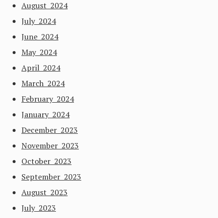
August 2024
July 2024
June 2024
May 2024
April 2024
March 2024
February 2024
January 2024
December 2023
November 2023
October 2023
September 2023
August 2023
July 2023