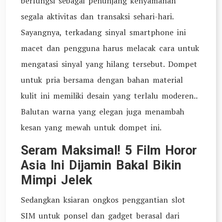
berfungsi sebagai penunjang kenyamanan
segala aktivitas dan transaksi sehari-hari.
Sayangnya, terkadang sinyal smartphone ini
macet dan pengguna harus melacak cara untuk
mengatasi sinyal yang hilang tersebut. Dompet
untuk pria bersama dengan bahan material
kulit ini memiliki desain yang terlalu moderen..
Balutan warna yang elegan juga menambah
kesan yang mewah untuk dompet ini.
Seram Maksimal! 5 Film Horor
Asia Ini Dijamin Bakal Bikin
Mimpi Jelek
Sedangkan ksiaran ongkos penggantian slot
SIM untuk ponsel dan gadget berasal dari