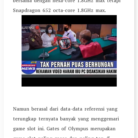
bersama dengan hexa-core 1.8GHz max tetapi
Snapdragon 652 octa-core 1.8GHz max.
Namun berasal dari data-data referensi yang
terungkap ternyata banyak yang menggemari
game slot ini. Gates of Olympus merupakan