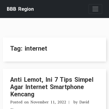
Skip
BBB Region
to
content
Tag:
internet
Anti Lemot, Ini 7 Tips Simpel
Agar Internet Smartphone
Kencang
Posted on
November 11, 2022
by
David