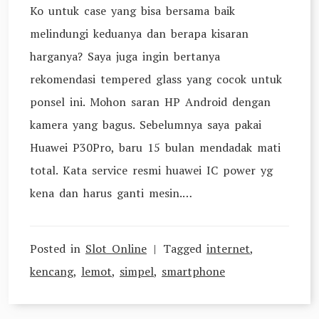
Ko untuk case yang bisa bersama baik
melindungi keduanya dan berapa kisaran
harganya? Saya juga ingin bertanya
rekomendasi tempered glass yang cocok untuk
ponsel ini. Mohon saran HP Android dengan
kamera yang bagus. Sebelumnya saya pakai
Huawei P30Pro, baru 15 bulan mendadak mati
total. Kata service resmi huawei IC power yg
kena dan harus ganti mesin.…
Posted in
Slot Online
Tagged
internet
,
kencang
,
lemot
,
simpel
,
smartphone