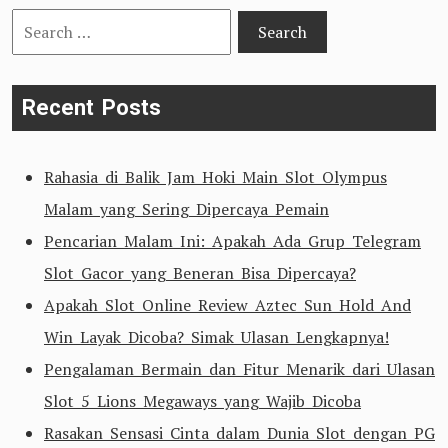
Search
for:
Recent Posts
Rahasia di Balik Jam Hoki Main Slot Olympus
Malam yang Sering Dipercaya Pemain
Pencarian Malam Ini: Apakah Ada Grup Telegram
Slot Gacor yang Beneran Bisa Dipercaya?
Apakah Slot Online Review Aztec Sun Hold And
Win Layak Dicoba? Simak Ulasan Lengkapnya!
Pengalaman Bermain dan Fitur Menarik dari Ulasan
Slot 5 Lions Megaways yang Wajib Dicoba
Rasakan Sensasi Cinta dalam Dunia Slot dengan PG