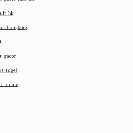
sult hk
gel hongkong
t
ot gacor
us togel
ot online