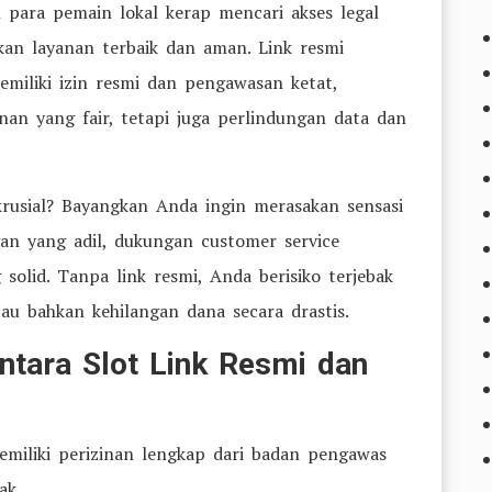
 para pemain lokal kerap mencari akses legal
akan layanan terbaik dan aman. Link resmi
emiliki izin resmi dan pengawasan ketat,
an yang fair, tetapi juga perlindungan data dan
krusial? Bayangkan Anda ingin merasakan sensasi
n yang adil, dukungan customer service
solid. Tanpa link resmi, Anda berisiko terjebak
au bahkan kehilangan dana secara drastis.
tara Slot Link Resmi dan
miliki perizinan lengkap dari badan pengawas
ak.