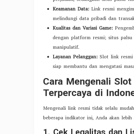
Keamanan Data:
Link resmi mengimp
melindungi data pribadi dan transa
Kualitas dan Variasi Game:
Pengemba
dengan platform resmi; situs pals
manipulatif.
Layanan Pelanggan:
Slot link resmi
siap membantu dan mengatasi masal
Cara Mengenali Slot
Terpercaya di Indon
Mengenali link resmi tidak selalu mud
beberapa indikator ini, Anda akan lebih
1. Cek Legalitas dan Li