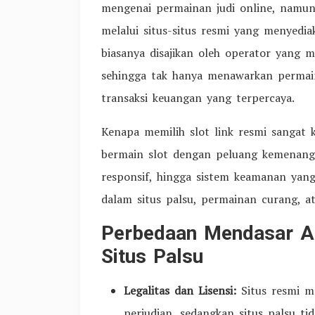
mengenai permainan judi online, namun
melalui situs-situs resmi yang menyedi
biasanya disajikan oleh operator yang m
sehingga tak hanya menawarkan permain
transaksi keuangan yang terpercaya.
Kenapa memilih slot link resmi sangat 
bermain slot dengan peluang kemenanga
responsif, hingga sistem keamanan yang 
dalam situs palsu, permainan curang, at
Perbedaan Mendasar An
Situs Palsu
Legalitas dan Lisensi:
Situs resmi me
perjudian, sedangkan situs palsu tid