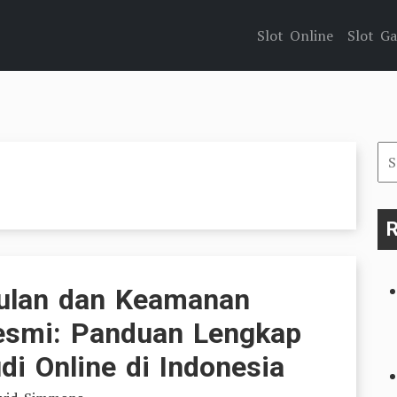
Slot Online
Slot Ga
Se
for
R
lan dan Keamanan
Resmi: Panduan Lengkap
i Online di Indonesia