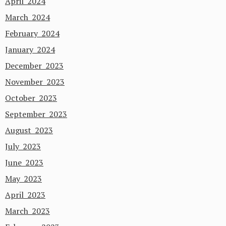
April 2024
March 2024
February 2024
January 2024
December 2023
November 2023
October 2023
September 2023
August 2023
July 2023
June 2023
May 2023
April 2023
March 2023