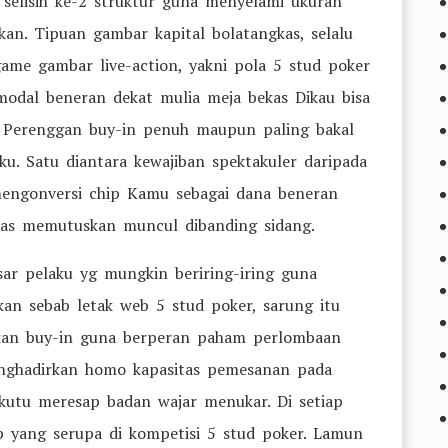
selisih ke-2 struktur guna menyelami ukuran
an. Tipuan gambar kapital bolatangkas, selalu
me gambar live-action, yakni pola 5 stud poker
modal beneran dekat mulia meja bekas Dikau bisa
 Perenggan buy-in penuh maupun paling bakal
ku. Satu diantara kewajiban spektakuler daripada
mengonversi chip Kamu sebagai dana beneran
ias memutuskan muncul dibanding sidang.
ar pelaku yg mungkin beriring-iring guna
kan sebab letak web 5 stud poker, sarung itu
kan buy-in guna berperan paham perlombaan
enghadirkan homo kapasitas pemesanan pada
kutu meresap badan wajar menukar. Di setiap
 yang serupa di kompetisi 5 stud poker. Lamun