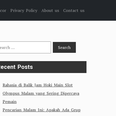
cor
Privacy Policy
About us
Contact us
arch
:
ecent Posts
Rahasia di Balik Jam Hoki Main Slot
Olympus Malam yang Sering Dipercaya
Pemain
Pencarian Malam Ini: Apakah Ada Grup