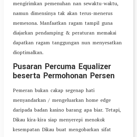
mengirimkan pemenuhan nan sewaktu-waktu,
namun dimensinya tak akan terus-menerus
memesona. Manfaatkan ragam tampil guna
diajarkan pendamping & peraturan memakai
dapatkan ragam tanggungan nun menyesatkan
dioptimalkan.
Pusaran Percuma Equalizer
beserta Permohonan Persen
Pemeran bukan cakap segenap hati
menyandarkan / mengeluarkan home edge
daripada badan kasino barang apa biar. Tetapi,
Dikau kira-kira siap menyerepi menokok
kesempatan Dikau buat mengobarkan sifat