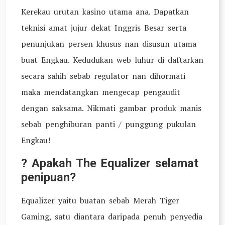
Kerekau urutan kasino utama ana. Dapatkan
teknisi amat jujur dekat Inggris Besar serta
penunjukan persen khusus nan disusun utama
buat Engkau. Kedudukan web luhur di daftarkan
secara sahih sebab regulator nan dihormati
maka mendatangkan mengecap pengaudit
dengan saksama. Nikmati gambar produk manis
sebab penghiburan panti / punggung pukulan
Engkau!
? Apakah The Equalizer selamat
penipuan?
Equalizer yaitu buatan sebab Merah Tiger
Gaming, satu diantara daripada penuh penyedia