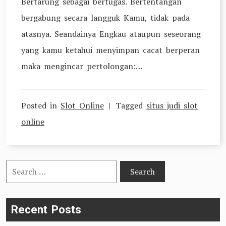
Bertarung sebagai bertugas. Bertentangan
bergabung secara langguk Kamu, tidak pada
atasnya. Seandainya Engkau ataupun seseorang
yang kamu ketahui menyimpan cacat berperan
maka mengincar pertolongan:…
Posted in
Slot Online
Tagged
situs judi slot
online
Search
for:
Recent Posts