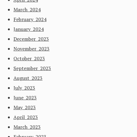
March 2024
February 2024
January 2024
December 2023
November 2023
October 2023
September 2023
August 2023
July 2023
June 2023
May 2023
April 2023
March 2023
February 2023