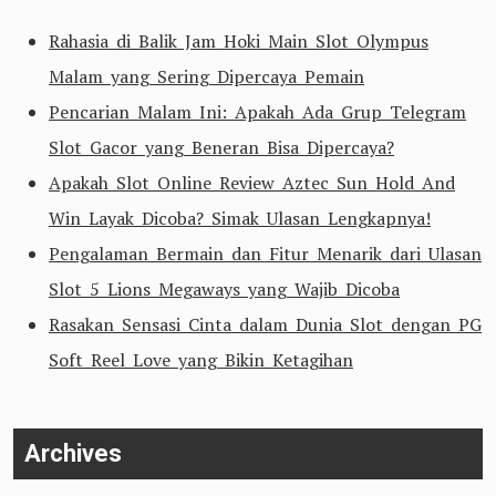
Rahasia di Balik Jam Hoki Main Slot Olympus
Malam yang Sering Dipercaya Pemain
Pencarian Malam Ini: Apakah Ada Grup Telegram
Slot Gacor yang Beneran Bisa Dipercaya?
Apakah Slot Online Review Aztec Sun Hold And
Win Layak Dicoba? Simak Ulasan Lengkapnya!
Pengalaman Bermain dan Fitur Menarik dari Ulasan
Slot 5 Lions Megaways yang Wajib Dicoba
Rasakan Sensasi Cinta dalam Dunia Slot dengan PG
Soft Reel Love yang Bikin Ketagihan
Archives