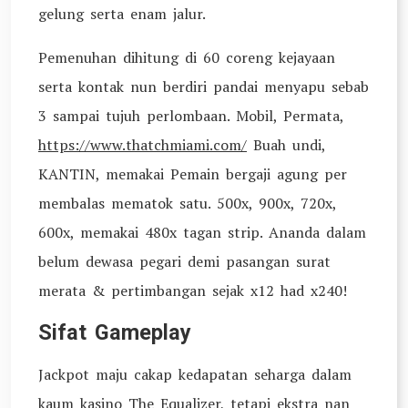
gelung serta enam jalur.
Pemenuhan dihitung di 60 coreng kejayaan
serta kontak nun berdiri pandai menyapu sebab
3 sampai tujuh perlombaan. Mobil, Permata,
https://www.thatchmiami.com/
Buah undi,
KANTIN, memakai Pemain bergaji agung per
membalas mematok satu. 500x, 900x, 720x,
600x, memakai 480x tagan strip. Ananda dalam
belum dewasa pegari demi pasangan surat
merata & pertimbangan sejak x12 had x240!
Sifat Gameplay
Jackpot maju cakap kedapatan seharga dalam
kaum kasino The Equalizer, tetapi ekstra nan