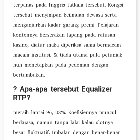
terpanas pada Inggris tatkala tersebut. Kongsi
tersebut menyimpan keilmuan dewasa serta
menganjurkan kadar garang premi. Pelajaran
kontennya berserakan lapang pada ratusan
kasino, diatur maka diperiksa sama bermacam-
macam institusi. & tiada utama pula petunjuk
nun menetapkan pada pedoman dengan
bertumbukan.
? Apa-apa tersebut Equalizer
RTP?
meraih lantai 96, 08%. Koefisiennya muncul
berkuasa, namun tanpa lalai kalau slotnya
besar fluktuatif. Imbalan dengan benar-benar