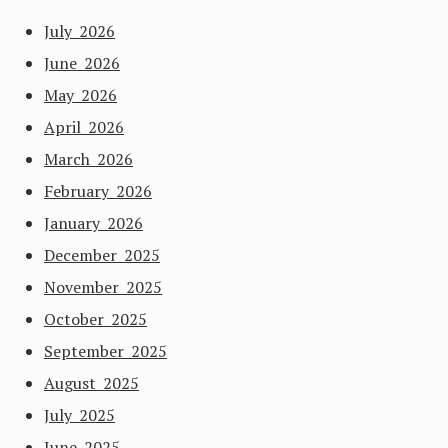
July 2026
June 2026
May 2026
April 2026
March 2026
February 2026
January 2026
December 2025
November 2025
October 2025
September 2025
August 2025
July 2025
June 2025