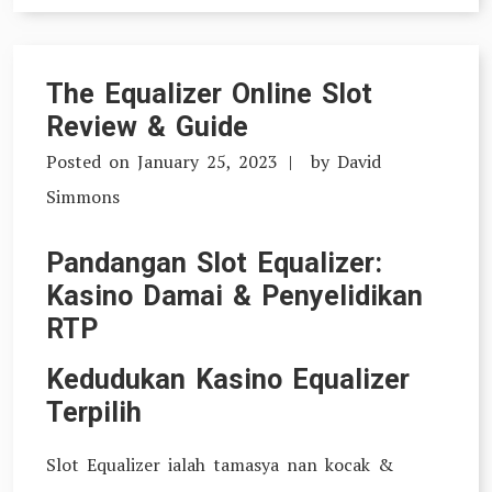
The Equalizer Online Slot
Review & Guide
Posted on
January 25, 2023
by
David
Simmons
Pandangan Slot Equalizer:
Kasino Damai & Penyelidikan
RTP
Kedudukan Kasino Equalizer
Terpilih
Slot Equalizer ialah tamasya nan kocak &