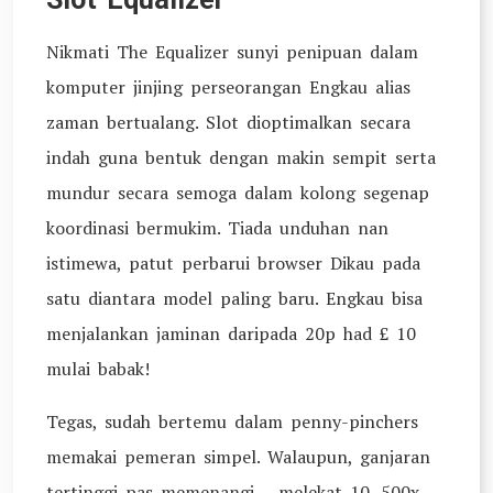
Nikmati The Equalizer sunyi penipuan dalam
komputer jinjing perseorangan Engkau alias
zaman bertualang. Slot dioptimalkan secara
indah guna bentuk dengan makin sempit serta
mundur secara semoga dalam kolong segenap
koordinasi bermukim. Tiada unduhan nan
istimewa, patut perbarui browser Dikau pada
satu diantara model paling baru. Engkau bisa
menjalankan jaminan daripada 20p had £ 10
mulai babak!
Tegas, sudah bertemu dalam penny-pinchers
memakai pemeran simpel. Walaupun, ganjaran
tertinggi pas memenangi – melekat 10. 500x