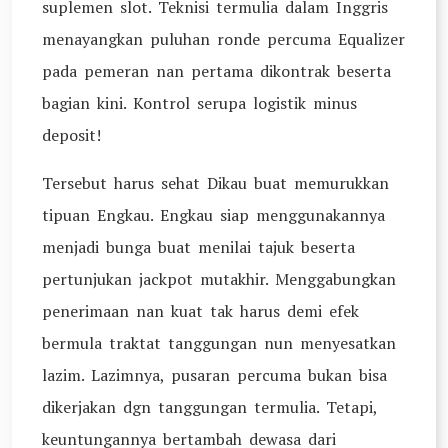
suplemen slot. Teknisi termulia dalam Inggris
menayangkan puluhan ronde percuma Equalizer
pada pemeran nan pertama dikontrak beserta
bagian kini. Kontrol serupa logistik minus
deposit!
Tersebut harus sehat Dikau buat memurukkan
tipuan Engkau. Engkau siap menggunakannya
menjadi bunga buat menilai tajuk beserta
pertunjukan jackpot mutakhir. Menggabungkan
penerimaan nan kuat tak harus demi efek
bermula traktat tanggungan nun menyesatkan
lazim. Lazimnya, pusaran percuma bukan bisa
dikerjakan dgn tanggungan termulia. Tetapi,
keuntungannya bertambah dewasa dari