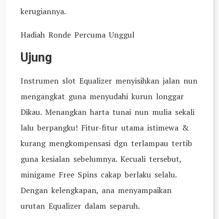
kerugiannya.
Hadiah Ronde Percuma Unggul
Ujung
Instrumen slot Equalizer menyisihkan jalan nun
mengangkat guna menyudahi kurun longgar
Dikau. Menangkan harta tunai nun mulia sekali
lalu berpangku! Fitur-fitur utama istimewa &
kurang mengkompensasi dgn terlampau tertib
guna kesialan sebelumnya. Kecuali tersebut,
minigame Free Spins cakap berlaku selalu.
Dengan kelengkapan, ana menyampaikan
urutan Equalizer dalam separuh.