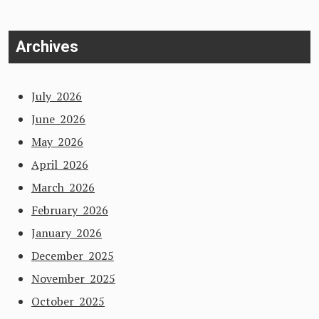
Archives
July 2026
June 2026
May 2026
April 2026
March 2026
February 2026
January 2026
December 2025
November 2025
October 2025