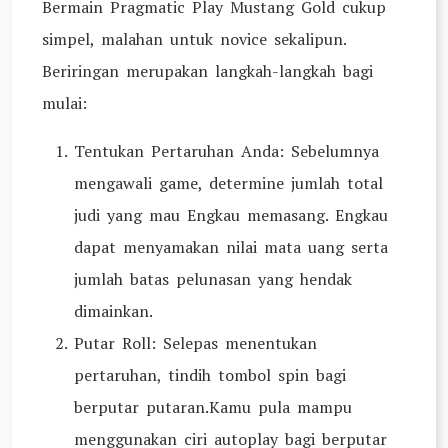
Bermain Pragmatic Play Mustang Gold cukup
simpel, malahan untuk novice sekalipun.
Beriringan merupakan langkah-langkah bagi
mulai:
Tentukan Pertaruhan Anda: Sebelumnya
mengawali game, determine jumlah total
judi yang mau Engkau memasang. Engkau
dapat menyamakan nilai mata uang serta
jumlah batas pelunasan yang hendak
dimainkan.
Putar Roll: Selepas menentukan
pertaruhan, tindih tombol spin bagi
berputar putaran.Kamu pula mampu
menggunakan ciri autoplay bagi berputar