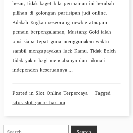
besar, tidak kaget bila permainan ini berubah
pilihan di golongan partisipan judi online.
Adakah Engkau seseorang newbie ataupun
pemain berpengalaman, Mustang Gold ialah
opsi siapa tepat guna menggunakan waktu
sambil mengupayakan luck Kamu. Tidak Boleh
tidak yakin bagi mencobanya dan nikmati
independen keseruannya!…
Posted in
Slot Online Terpercaya
Tagged
situs slot gacor hari ini
Search