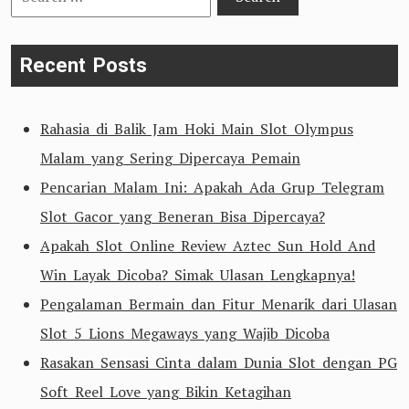
for:
Recent Posts
Rahasia di Balik Jam Hoki Main Slot Olympus
Malam yang Sering Dipercaya Pemain
Pencarian Malam Ini: Apakah Ada Grup Telegram
Slot Gacor yang Beneran Bisa Dipercaya?
Apakah Slot Online Review Aztec Sun Hold And
Win Layak Dicoba? Simak Ulasan Lengkapnya!
Pengalaman Bermain dan Fitur Menarik dari Ulasan
Slot 5 Lions Megaways yang Wajib Dicoba
Rasakan Sensasi Cinta dalam Dunia Slot dengan PG
Soft Reel Love yang Bikin Ketagihan