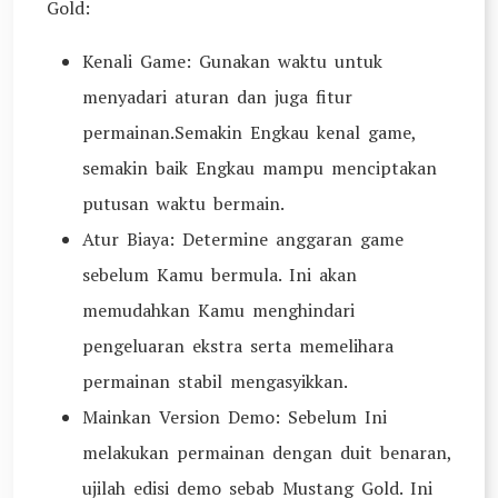
Gold:
Kenali Game: Gunakan waktu untuk
menyadari aturan dan juga fitur
permainan.Semakin Engkau kenal game,
semakin baik Engkau mampu menciptakan
putusan waktu bermain.
Atur Biaya: Determine anggaran game
sebelum Kamu bermula. Ini akan
memudahkan Kamu menghindari
pengeluaran ekstra serta memelihara
permainan stabil mengasyikkan.
Mainkan Version Demo: Sebelum Ini
melakukan permainan dengan duit benaran,
ujilah edisi demo sebab Mustang Gold. Ini