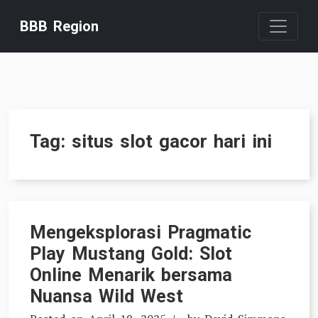
Skip
BBB Region
to
content
Tag:
situs slot gacor hari ini
Mengeksplorasi Pragmatic
Play Mustang Gold: Slot
Online Menarik bersama
Nuansa Wild West