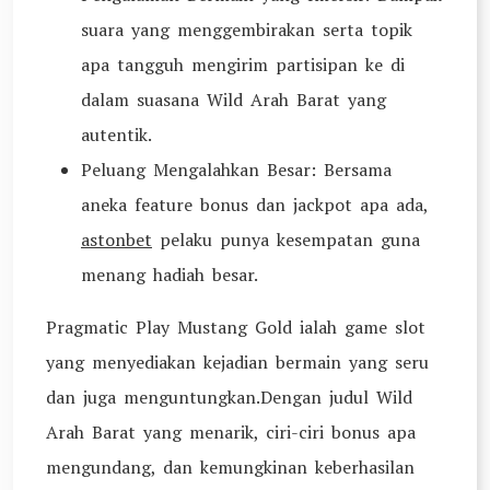
suara yang menggembirakan serta topik
apa tangguh mengirim partisipan ke di
dalam suasana Wild Arah Barat yang
autentik.
Peluang Mengalahkan Besar: Bersama
aneka feature bonus dan jackpot apa ada,
astonbet
pelaku punya kesempatan guna
menang hadiah besar.
Pragmatic Play Mustang Gold ialah game slot
yang menyediakan kejadian bermain yang seru
dan juga menguntungkan.Dengan judul Wild
Arah Barat yang menarik, ciri-ciri bonus apa
mengundang, dan kemungkinan keberhasilan