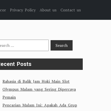
cor
Privacy Policy
About us
Contact us
arch
:
ecent Posts
Rahasia di Balik Jam Hoki Main Slot
Olympus Malam yang Sering Dipercaya
Pemain
Pencarian Malam Ini: Apakah Ada Grup