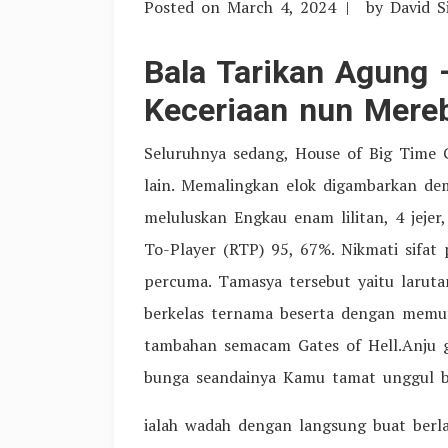
Posted on
March 4, 2024
by
David 
Bala Tarikan Agung 
Keceriaan nun Mere
Seluruhnya sedang, House of Big Time
lain. Memalingkan elok digambarkan de
meluluskan Engkau enam lilitan, 4 jejer
To-Player (RTP) 95, 67%. Nikmati sifat
percuma. Tamasya tersebut yaitu laruta
berkelas ternama beserta dengan memu
tambahan semacam Gates of Hell.Anju 
bunga seandainya Kamu tamat unggul b
ialah wadah dengan langsung buat berl