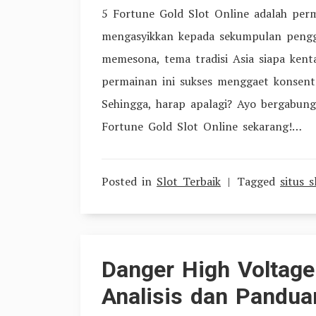
5 Fortune Gold Slot Online adalah per
mengasyikkan kepada sekumpulan penggem
memesona, tema tradisi Asia siapa kental
permainan ini sukses menggaet konsentr
Sehingga, harap apalagi? Ayo bergabun
Fortune Gold Slot Online sekarang!…
Posted in
Slot Terbaik
Tagged
situs s
Danger High Voltage
Analisis dan Pandua