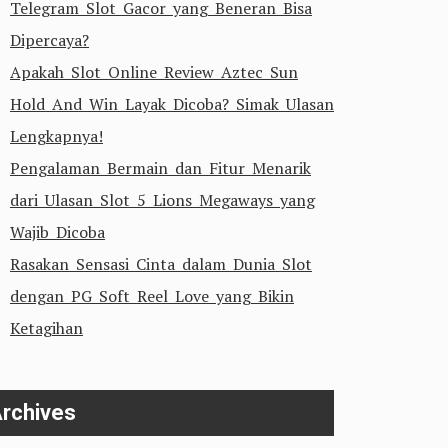
Telegram Slot Gacor yang Beneran Bisa
Dipercaya?
Apakah Slot Online Review Aztec Sun
Hold And Win Layak Dicoba? Simak Ulasan
Lengkapnya!
Pengalaman Bermain dan Fitur Menarik
dari Ulasan Slot 5 Lions Megaways yang
Wajib Dicoba
Rasakan Sensasi Cinta dalam Dunia Slot
dengan PG Soft Reel Love yang Bikin
Ketagihan
rchives