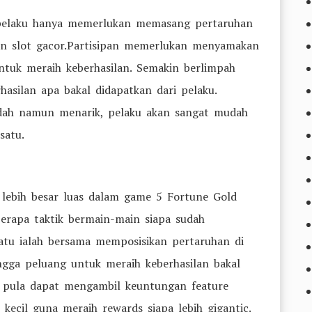
 pelaku hanya memerlukan memasang pertaruhan
an slot gacor.Partisipan memerlukan menyamakan
ntuk meraih keberhasilan. Semakin berlimpah
hasilan apa bakal didapatkan dari pelaku.
udah namun menarik, pelaku akan sangat mudah
satu.
lebih besar luas dalam game 5 Fortune Gold
erapa taktik bermain-main siapa sudah
satu ialah bersama memposisikan pertaruhan di
ingga peluang untuk meraih keberhasilan bakal
ain pula dapat mengambil keuntungan feature
 kecil guna meraih rewards siapa lebih gigantic.