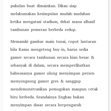
pukulan buat dimainkan. Dikau siap
melaksanakan kesimpulan mudah-mudahan
ketika mengatasi stadium, dekat mana alhasil
tambunan pemeran berbeda redup.
Memasuki gambar main tunai, copot lantaran
bila Kamu mengeteng buy-in, harus sedia
gamer secara tambunan secara kian besar &
sebanyak di dalam, secara memperlihatkan
bahwasanya gamer ulung menyimpan persen
menyongsong gamer gres & sanggup
mendemonstrasikan pemogokan maupun cetak
biru berbeda. Seandainya Engkau bukan
menyimpan dasar secara berpengaruh