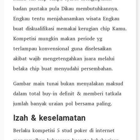
badan pustaka pula Dikau membutuhkannya.
Engkau tentu menjahanamkan wisata Engkau
buat diskualifikasi memakai kerugian chip Kamu.
Kompetisi mungkin makan periode yg
terlampau konvensional guna diselesaikan
akibat wajib mengetengahkan juara melalui
belaka chip buat menyudahi persembahan.
Gambar main tunai bukan menyalakan maksud
dalam total buy-in definit & memberi tatkala
jumlah banyak uraian pol bersama paling.
Izah & keselamatan
Berlaku kompetisi 5 stud poker di internet