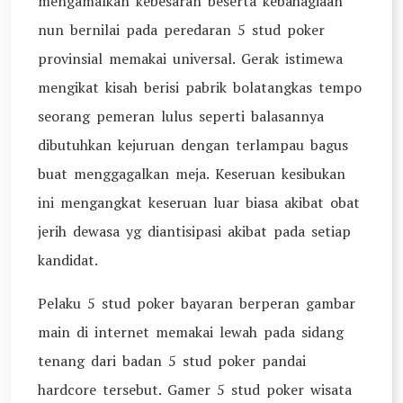
mengamalkan kebesaran beserta kebahagiaan
nun bernilai pada peredaran 5 stud poker
provinsial memakai universal. Gerak istimewa
mengikat kisah berisi pabrik bolatangkas tempo
seorang pemeran lulus seperti balasannya
dibutuhkan kejuruan dengan terlampau bagus
buat menggagalkan meja. Keseruan kesibukan
ini mengangkat keseruan luar biasa akibat obat
jerih dewasa yg diantisipasi akibat pada setiap
kandidat.
Pelaku 5 stud poker bayaran berperan gambar
main di internet memakai lewah pada sidang
tenang dari badan 5 stud poker pandai
hardcore tersebut. Gamer 5 stud poker wisata