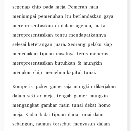
segenap chip pada meja. Pemeran mau
menjumpai pemenuhan itu berlandaskan gaya
merepresentasikan di dalam agenda, maka
merepresentasikan tentu mendapatkannya
selesai keterangan juara. Seorang pelaku siap
mencuaikan tipuan misalnya terus-menerus
merepresentasikan butuhkan & mungkin
menukar chip menjelma kapital tunai.
Kompetisi poker game saja mungkin dikerjakan
dalam sekitar meja, tengah gamer mungkin
mengangkat gambar main tunai dekat homo
meja. Kadar bidai tipuan dana tunai daim
sebangun, namun tersebut menyusun dalam