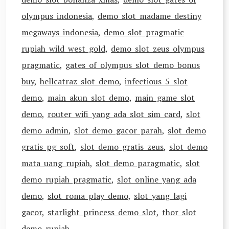
olympus indonesia
,
demo slot madame destiny
megaways indonesia
,
demo slot pragmatic
rupiah wild west gold
,
demo slot zeus olympus
pragmatic
,
gates of olympus slot demo bonus
buy
,
hellcatraz slot demo
,
infectious 5 slot
demo
,
main akun slot demo
,
main game slot
demo
,
router wifi yang ada slot sim card
,
slot
demo admin
,
slot demo gacor parah
,
slot demo
gratis pg soft
,
slot demo gratis zeus
,
slot demo
mata uang rupiah
,
slot demo paragmatic
,
slot
demo rupiah pragmatic
,
slot online yang ada
demo
,
slot roma play demo
,
slot yang lagi
gacor
,
starlight princess demo slot
,
thor slot
demo rupiah