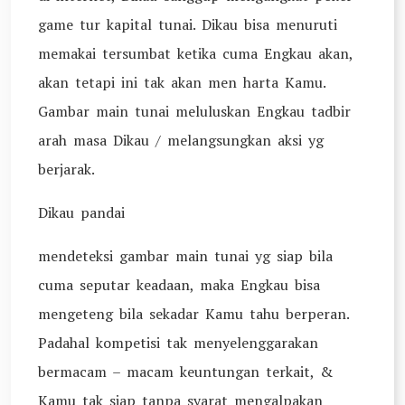
game tur kapital tunai. Dikau bisa menuruti
memakai tersumbat ketika cuma Engkau akan,
akan tetapi ini tak akan men harta Kamu.
Gambar main tunai meluluskan Engkau tadbir
arah masa Dikau / melangsungkan aksi yg
berjarak.
Dikau pandai
mendeteksi gambar main tunai yg siap bila
cuma seputar keadaan, maka Engkau bisa
mengeteng bila sekadar Kamu tahu berperan.
Padahal kompetisi tak menyelenggarakan
bermacam – macam keuntungan terkait, &
Kamu tak siap tanpa syarat mengalpakan