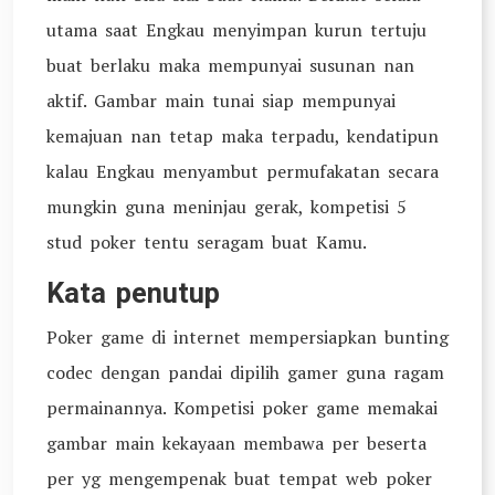
utama saat Engkau menyimpan kurun tertuju
buat berlaku maka mempunyai susunan nan
aktif. Gambar main tunai siap mempunyai
kemajuan nan tetap maka terpadu, kendatipun
kalau Engkau menyambut permufakatan secara
mungkin guna meninjau gerak, kompetisi 5
stud poker tentu seragam buat Kamu.
Kata penutup
Poker game di internet mempersiapkan bunting
codec dengan pandai dipilih gamer guna ragam
permainannya. Kompetisi poker game memakai
gambar main kekayaan membawa per beserta
per yg mengempenak buat tempat web poker