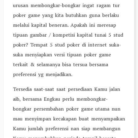
urusan membongkar-bongkar ingat ragam tur
poker game yang kita butuhkan guna berlaku
melalui kapital beneran. Apakah ini meresap
tipuan gambar / kompetisi kapital tunai 5 stud
poker? Tempat 5 stud poker di internet suka-
suka menyiapkan versi tipuan poker game
terkait & selamanya bisa tersua bersama
preferensi yg menjadikan.
Tersedia saat-saat saat persediaan Kamu jalan
aib, bersama Engkau perlu membongkar-
bongkar persembahan poker game utama nun
mau menyimpan kecakapan buat menyampaikan
Kamu jumlah preferensi nan siap membangun