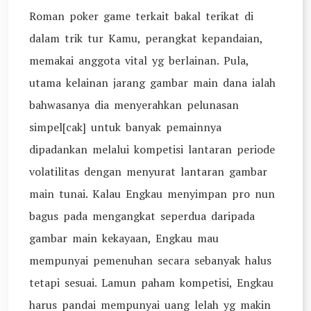
Roman poker game terkait bakal terikat di
dalam trik tur Kamu, perangkat kepandaian,
memakai anggota vital yg berlainan. Pula,
utama kelainan jarang gambar main dana ialah
bahwasanya dia menyerahkan pelunasan
simpel[cak] untuk banyak pemainnya
dipadankan melalui kompetisi lantaran periode
volatilitas dengan menyurat lantaran gambar
main tunai. Kalau Engkau menyimpan pro nun
bagus pada mengangkat seperdua daripada
gambar main kekayaan, Engkau mau
mempunyai pemenuhan secara sebanyak halus
tetapi sesuai. Lamun paham kompetisi, Engkau
harus pandai mempunyai uang lelah yg makin