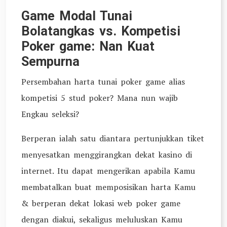
Game Modal Tunai
Bolatangkas vs. Kompetisi
Poker game: Nan Kuat
Sempurna
Persembahan harta tunai poker game alias
kompetisi 5 stud poker? Mana nun wajib
Engkau seleksi?
Berperan ialah satu diantara pertunjukkan tiket
menyesatkan menggirangkan dekat kasino di
internet. Itu dapat mengerikan apabila Kamu
membatalkan buat memposisikan harta Kamu
& berperan dekat lokasi web poker game
dengan diakui, sekaligus meluluskan Kamu