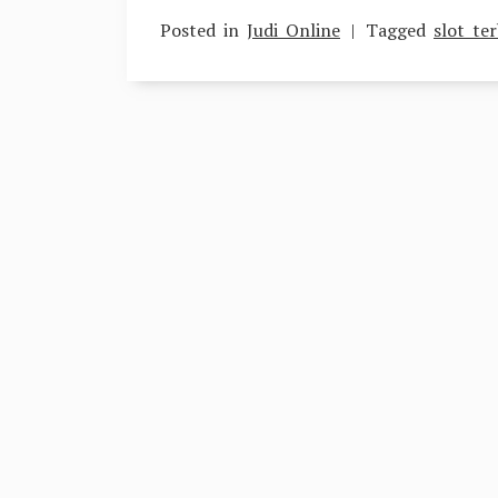
Posted in
Judi Online
Tagged
slot te