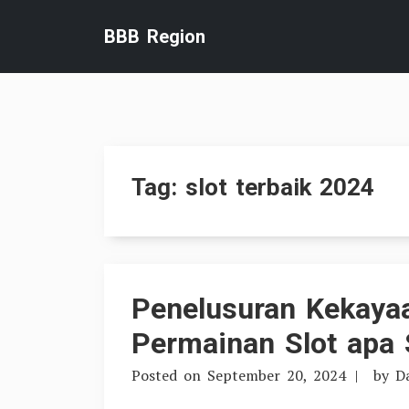
Skip
BBB Region
to
content
Tag:
slot terbaik 2024
Penelusuran Kekayaan
Permainan Slot apa 
Posted on
September 20, 2024
by
D