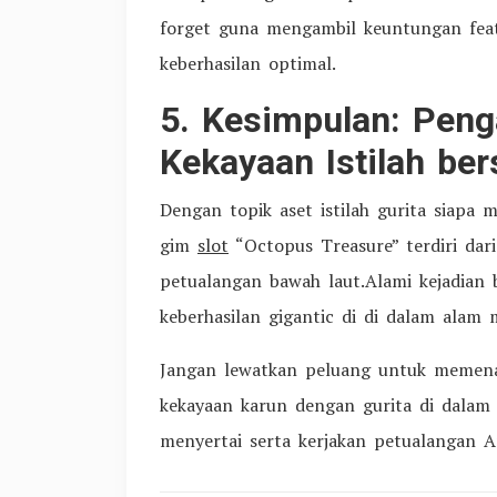
forget guna mengambil keuntungan feat
keberhasilan optimal.
5. Kesimpulan: Pen
Kekayaan Istilah be
Dengan topik aset istilah gurita siapa 
gim
slot
“Octopus Treasure” terdiri dar
petualangan bawah laut.Alami kejadian 
keberhasilan gigantic di di dalam alam mi
Jangan lewatkan peluang untuk memena
kekayaan karun dengan gurita di dalam 
menyertai serta kerjakan petualangan 