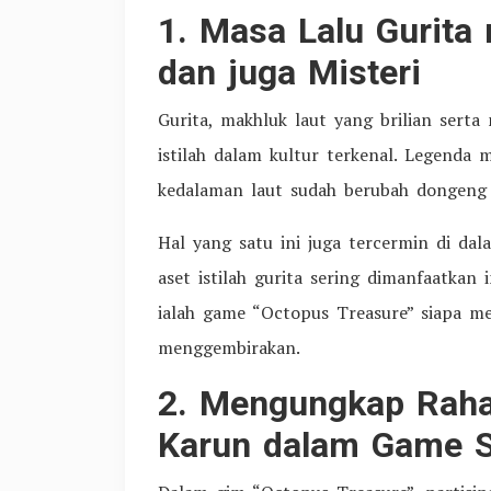
1. Masa Lalu Gurita
dan juga Misteri
Gurita, makhluk laut yang brilian serta m
istilah dalam kultur terkenal. Legenda
kedalaman laut sudah berubah dongeng
Hal yang satu ini juga tercermin di dala
aset istilah gurita sering dimanfaatkan
ialah game “Octopus Treasure” siapa 
menggembirakan.
2. Mengungkap Rahas
Karun dalam Game S