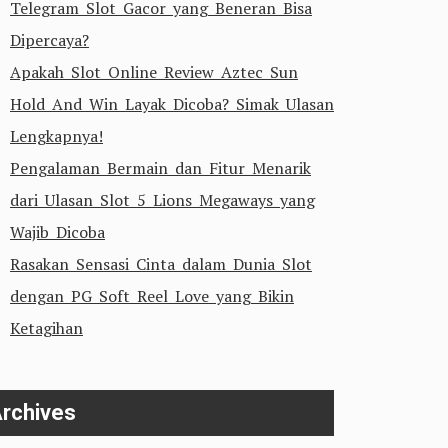
Telegram Slot Gacor yang Beneran Bisa
Dipercaya?
Apakah Slot Online Review Aztec Sun
Hold And Win Layak Dicoba? Simak Ulasan
Lengkapnya!
Pengalaman Bermain dan Fitur Menarik
dari Ulasan Slot 5 Lions Megaways yang
Wajib Dicoba
Rasakan Sensasi Cinta dalam Dunia Slot
dengan PG Soft Reel Love yang Bikin
Ketagihan
rchives