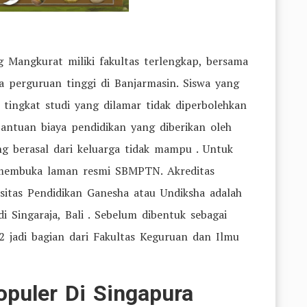
g Mangkurat miliki fakultas terlengkap, bersama
a perguruan tinggi di Banjarmasin. Siswa yang
a tingkat studi yang dilamar tidak diperbolehkan
antuan biaya pendidikan yang diberikan oleh
g berasal dari keluarga tidak mampu . Untuk
 membuka laman resmi SBMPTN. Akreditas
rsitas Pendidikan Ganesha atau Undiksha adalah
i Singaraja, Bali . Sebelum dibentuk sebagai
2 jadi bagian dari Fakultas Keguruan dan Ilmu
opuler Di Singapura