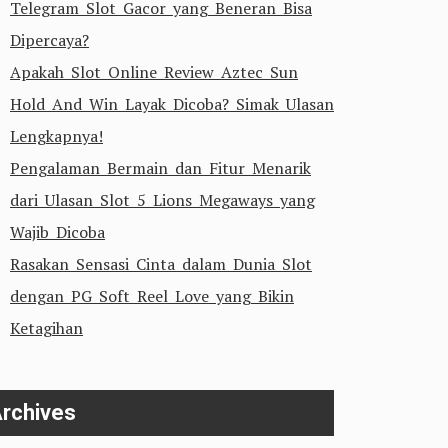
Telegram Slot Gacor yang Beneran Bisa
Dipercaya?
Apakah Slot Online Review Aztec Sun
Hold And Win Layak Dicoba? Simak Ulasan
Lengkapnya!
Pengalaman Bermain dan Fitur Menarik
dari Ulasan Slot 5 Lions Megaways yang
Wajib Dicoba
Rasakan Sensasi Cinta dalam Dunia Slot
dengan PG Soft Reel Love yang Bikin
Ketagihan
rchives