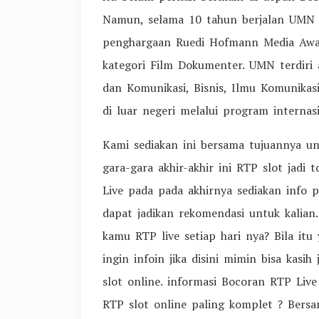
Namun, selama 10 tahun berjalan UMN te
penghargaan Ruedi Hofmann Media Awar
kategori Film Dokumenter. UMN terdiri 
dan Komunikasi, Bisnis, Ilmu Komunikasi
di luar negeri melalui program internasi
Kami sediakan ini bersama tujuannya un
gara-gara akhir-akhir ini RTP slot jadi 
Live pada pada akhirnya sediakan info 
dapat jadikan rekomendasi untuk kalian.
kamu RTP live setiap hari nya? Bila it
ingin infoin jika disini mimin bisa kas
slot online. informasi Bocoran RTP Liv
RTP slot online paling komplet ? Bersa