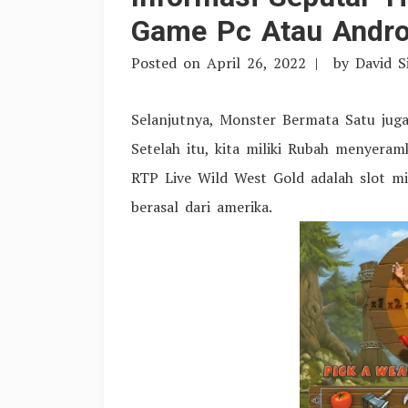
Game Pc Atau Andro
Posted on
April 26, 2022
by
David 
Selanjutnya, Monster Bermata Satu juga
Setelah itu, kita miliki Rubah menyer
RTP Live Wild West Gold adalah slot m
berasal dari amerika.