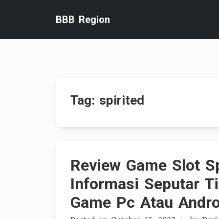
Skip
BBB Region
to
content
Tag:
spirited
Review Game Slot S
Informasi Seputar T
Game Pc Atau Andro