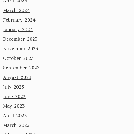
April 2024
March 2024
February 2024
January 2024
December 2023
November 2023
October 2023
September 2023
August 2023
July 2023
June 2023
May 2023
April 2023
March 2023