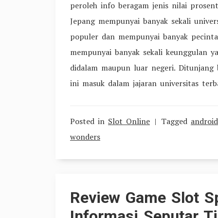
peroleh info beragam jenis nilai prosen
Jepang mempunyai banyak sekali universi
populer dan mempunyai banyak pecinta a
mempunyai banyak sekali keunggulan ya
didalam maupun luar negeri. Ditunjang 
ini masuk dalam jajaran universitas terb
Posted in
Slot Online
Tagged
android
wonders
Review Game Slot S
Informasi Seputar T