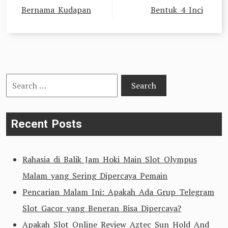
Bernama Kudapan
Bentuk 4 Inci
Search
for:
Recent Posts
Rahasia di Balik Jam Hoki Main Slot Olympus
Malam yang Sering Dipercaya Pemain
Pencarian Malam Ini: Apakah Ada Grup Telegram
Slot Gacor yang Beneran Bisa Dipercaya?
Apakah Slot Online Review Aztec Sun Hold And