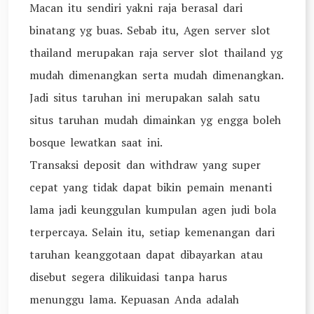
Macan itu sendiri yakni raja berasal dari
binatang yg buas. Sebab itu, Agen server slot
thailand merupakan raja server slot thailand yg
mudah dimenangkan serta mudah dimenangkan.
Jadi situs taruhan ini merupakan salah satu
situs taruhan mudah dimainkan yg engga boleh
bosque lewatkan saat ini.
Transaksi deposit dan withdraw yang super
cepat yang tidak dapat bikin pemain menanti
lama jadi keunggulan kumpulan agen judi bola
terpercaya. Selain itu, setiap kemenangan dari
taruhan keanggotaan dapat dibayarkan atau
disebut segera dilikuidasi tanpa harus
menunggu lama. Kepuasan Anda adalah