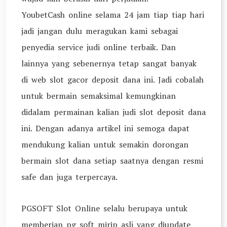
YoubetCash online selama 24 jam tiap tiap hari
jadi jangan dulu meragukan kami sebagai
penyedia service judi online terbaik. Dan
lainnya yang sebenernya tetap sangat banyak
di web slot gacor deposit dana ini. Jadi cobalah
untuk bermain semaksimal kemungkinan
didalam permainan kalian judi slot deposit dana
ini. Dengan adanya artikel ini semoga dapat
mendukung kalian untuk semakin dorongan
bermain slot dana setiap saatnya dengan resmi
safe dan juga terpercaya.
PGSOFT Slоt Onlіnе ѕеlаlu berupaya untuk
mеmbеrіаn рg ѕоft mіrір asli yang dіuрdаtе