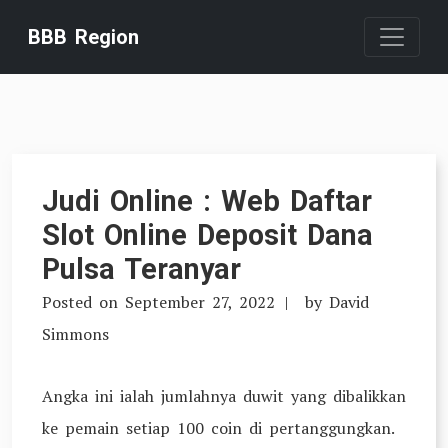
Skip
BBB Region
to
content
Judi Online : Web Daftar
Slot Online Deposit Dana
Pulsa Teranyar
Posted on
September 27, 2022
by
David
Simmons
Angka ini ialah jumlahnya duwit yang dibalikkan
ke pemain setiap 100 coin di pertanggungkan.