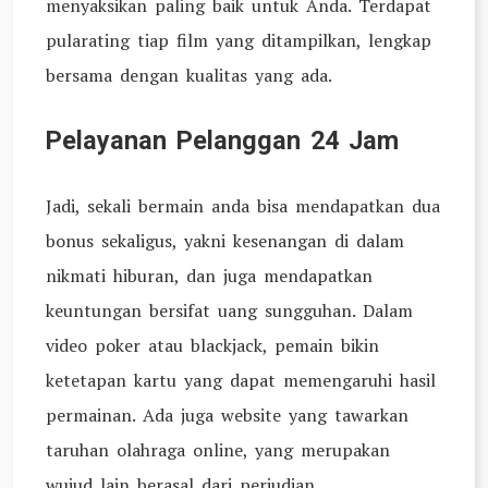
menyaksikan paling baik untuk Anda. Terdapat
pularating tiap film yang ditampilkan, lengkap
bersama dengan kualitas yang ada.
Pelayanan Pelanggan 24 Jam
Jadi, sekali bermain anda bisa mendapatkan dua
bonus sekaligus, yakni kesenangan di dalam
nikmati hiburan, dan juga mendapatkan
keuntungan bersifat uang sungguhan. Dalam
video poker atau blackjack, pemain bikin
ketetapan kartu yang dapat memengaruhi hasil
permainan. Ada juga website yang tawarkan
taruhan olahraga online, yang merupakan
wujud lain berasal dari perjudian.