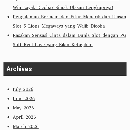
Win Layak Dicoba? Simak Ulasan Lengkapnya!
Pengalaman Bermain dan Fitur Menarik dari Ulasan
Slot 5 Lions Megaways yang Wajib Dicoba
Rasakan Sensasi Cinta dalam Dunia Slot dengan PG
Soft Reel Love yang Bikin Ketagihan
Archives
July 2026
June 2026
May 2026
April 2026
March 2026