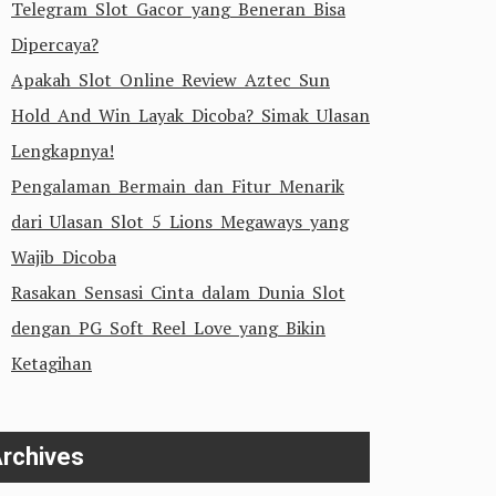
Telegram Slot Gacor yang Beneran Bisa
Dipercaya?
Apakah Slot Online Review Aztec Sun
Hold And Win Layak Dicoba? Simak Ulasan
Lengkapnya!
Pengalaman Bermain dan Fitur Menarik
dari Ulasan Slot 5 Lions Megaways yang
Wajib Dicoba
Rasakan Sensasi Cinta dalam Dunia Slot
dengan PG Soft Reel Love yang Bikin
Ketagihan
rchives