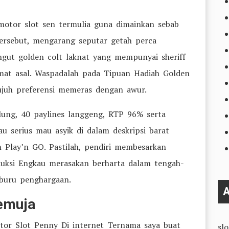
motor slot sen termulia guna dimainkan sebab
tersebut, mengarang seputar getah perca
t golden colt laknat yang mempunyai sheriff
at asal. Waspadalah pada Tipuan Hadiah Golden
ujuh preferensi memeras dengan awur.
lung, 40 paylines langgeng, RTP 96% serta
au serius mau asyik di dalam deskripsi barat
n Play’n GO. Pastilah, pendiri membesarkan
ksi Engkau merasakan berharta dalam tengah-
buru penghargaan.
A
emuja
or Slot Penny Di internet Ternama saya buat
slo