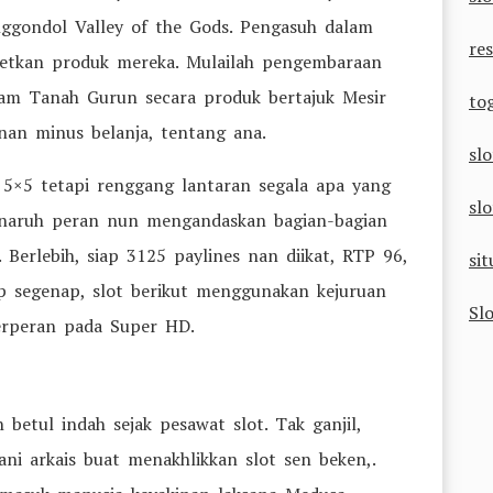
nggondol Valley of the Gods. Pengasuh dalam
re
kretkan produk mereka. Mulailah pengembaraan
am Tanah Gurun secara produk bertajuk Mesir
to
nan minus belanja, tentang ana.
slo
 5×5 tetapi renggang lantaran segala apa yang
sl
enaruh peran nun mengandaskan bagian-bagian
. Berlebih, siap 3125 paylines nan diikat, RTP 96,
sit
 segenap, slot berikut menggunakan kejuruan
Sl
erperan pada Super HD.
 betul indah sejak pesawat slot. Tak ganjil,
i arkais buat menakhlikkan slot sen beken,.