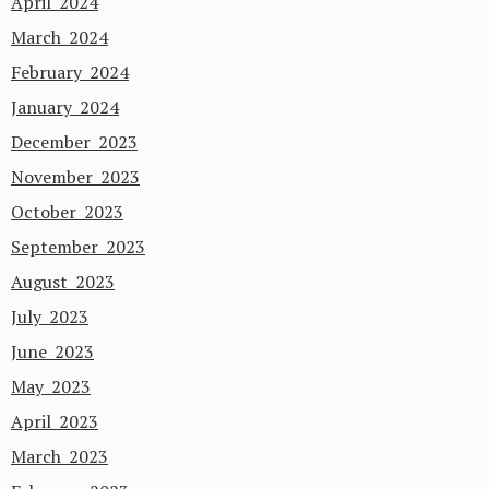
April 2024
March 2024
February 2024
January 2024
December 2023
November 2023
October 2023
September 2023
August 2023
July 2023
June 2023
May 2023
April 2023
March 2023