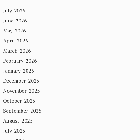
July 2026
June 2026
May 2026
April 2026
March 2026
February 2026
January 2026
December 2025
November 2025
October 2025
September 2025
August 2025
July 2025