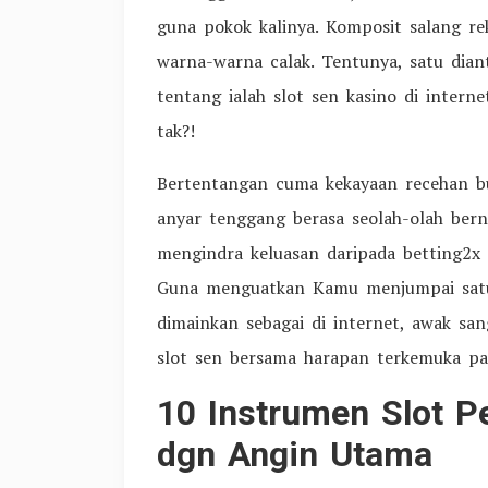
guna pokok kalinya. Komposit salang re
warna-warna calak. Tentunya, satu dian
tentang ialah slot sen kasino di inter
tak?!
Bertentangan cuma kekayaan recehan bua
anyar tenggang berasa seolah-olah bern
mengindra keluasan daripada betting2x 
Guna menguatkan Kamu menjumpai satu 
dimainkan sebagai di internet, awak sa
slot sen bersama harapan terkemuka pa
10 Instrumen Slot Pe
dgn Angin Utama