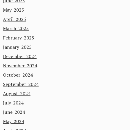
June 2025
May 2025
April 2025
March 2025
February 2025
January 2025
December 2024
November 2024
October 2024
September 2024
August 2024
July 2024
June 2024
May 2024