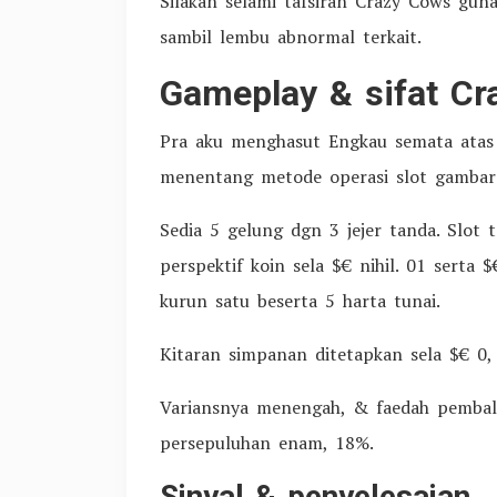
Silakan selami tafsiran Crazy Cows gun
sambil lembu abnormal terkait.
Gameplay & sifat C
Pra aku menghasut Engkau semata atas s
menentang metode operasi slot gambar 
Sedia 5 gelung dgn 3 jejer tanda. Slot
perspektif koin sela $€ nihil. 01 serta 
kurun satu beserta 5 harta tunai.
Kitaran simpanan ditetapkan sela $€ 0
Variansnya menengah, & faedah pembalas
persepuluhan enam, 18%.
Sinyal & penyelesaian