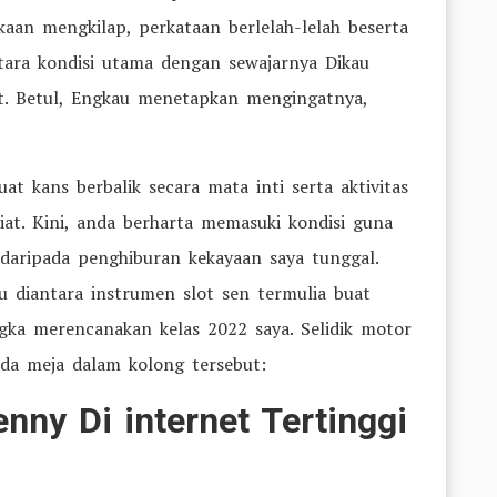
kaan mengkilap, perkataan berlelah-lelah beserta
tara kondisi utama dengan sewajarnya Dikau
net. Betul, Engkau menetapkan mengingatnya,
t kans berbalik secara mata inti serta aktivitas
iat. Kini, anda berharta memasuki kondisi guna
daripada penghiburan kekayaan saya tunggal.
diantara instrumen slot sen termulia buat
ngka merencanakan kelas 2022 saya. Selidik motor
da meja dalam kolong tersebut:
nny Di internet Tertinggi