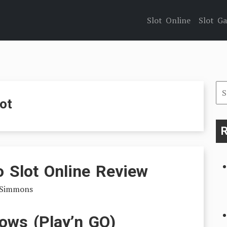
Slot Online
Slot Ga
Se
ot
for
R
 Slot Online Review
 Simmons
ows (Play’n GO)