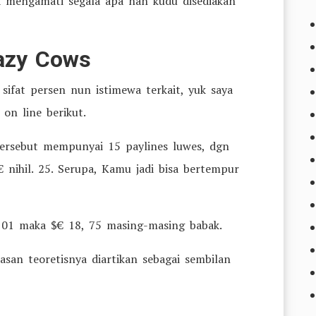
a mengamati segala apa nan kudu disediakan
razy Cows
ifat persen nun istimewa terkait, yuk saya
on line berikut.
 tersebut mempunyai 15 paylines luwes, dgn
$€ nihil. 25. Serupa, Kamu jadi bisa bertempur
, 01 maka $€ 18, 75 masing-masing babak.
an teoretisnya diartikan sebagai sembilan