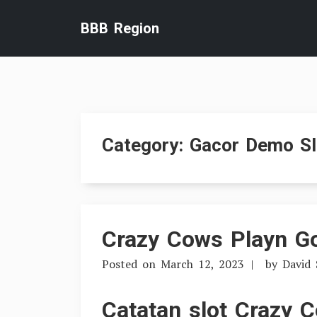
Skip
BBB Region
to
content
Category:
Gacor Demo Sl
Crazy Cows Playn Go
Posted on
March 12, 2023
by
David
Catatan slot Crazy C