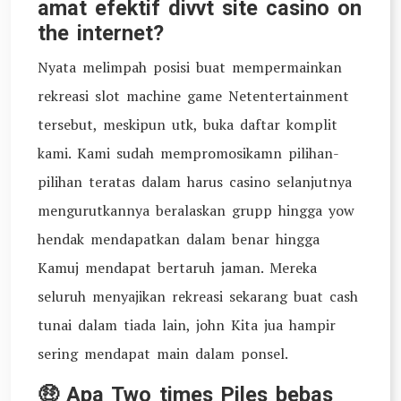
amat efektif divvt site casino on
the internet?
Nyata melimpah posisi buat mempermainkan
rekreasi slot machine game Netentertainment
tersebut, meskipun utk, buka daftar komplit
kami. Kami sudah mempromosikamn pilihan-
pilihan teratas dalam harus casino selanjutnya
mengurutkannya beralaskan grupp hingga yow
hendak mendapatkan dalam benar hingga
Kamuj mendapat bertaruh jaman. Mereka
seluruh menyajikan rekreasi sekarang buat cash
tunai dalam tiada lain, john Kita jua hampir
sering mendapat main dalam ponsel.
🤑 Apa Two times Piles bebas