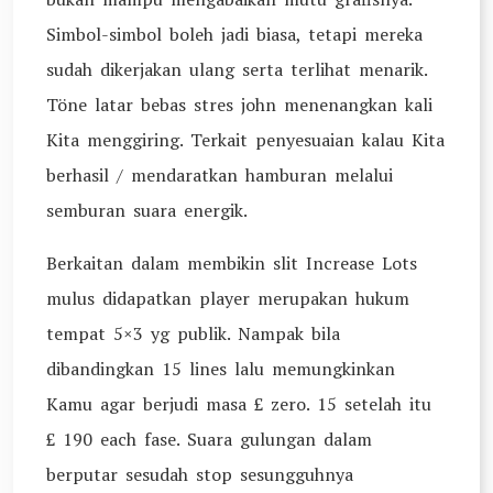
Simbol-simbol boleh jadi biasa, tetapi mereka
sudah dikerjakan ulang serta terlihat menarik.
Töne latar bebas stres john menenangkan kali
Kita menggiring. Terkait penyesuaian kalau Kita
berhasil / mendaratkan hamburan melalui
semburan suara energik.
Berkaitan dalam membikin slit Increase Lots
mulus didapatkan player merupakan hukum
tempat 5×3 yg publik. Nampak bila
dibandingkan 15 lines lalu memungkinkan
Kamu agar berjudi masa £ zero. 15 setelah itu
£ 190 each fase. Suara gulungan dalam
berputar sesudah stop sesungguhnya