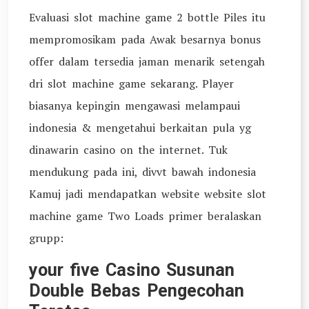
Evaluasi slot machine game 2 bottle Piles itu
mempromosikam pada Awak besarnya bonus
offer dalam tersedia jaman menarik setengah
dri slot machine game sekarang. Player
biasanya kepingin mengawasi melampaui
indonesia & mengetahui berkaitan pula yg
dinawarin casino on the internet. Tuk
mendukung pada ini, divvt bawah indonesia
Kamuj jadi mendapatkan website website slot
machine game Two Loads primer beralaskan
grupp:
your five Casino Susunan
Double Bebas Pengecohan