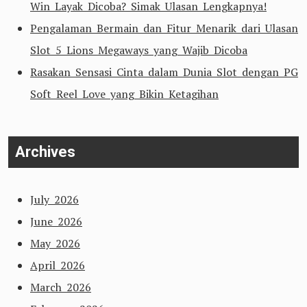
Win Layak Dicoba? Simak Ulasan Lengkapnya!
Pengalaman Bermain dan Fitur Menarik dari Ulasan
Slot 5 Lions Megaways yang Wajib Dicoba
Rasakan Sensasi Cinta dalam Dunia Slot dengan PG
Soft Reel Love yang Bikin Ketagihan
Archives
July 2026
June 2026
May 2026
April 2026
March 2026