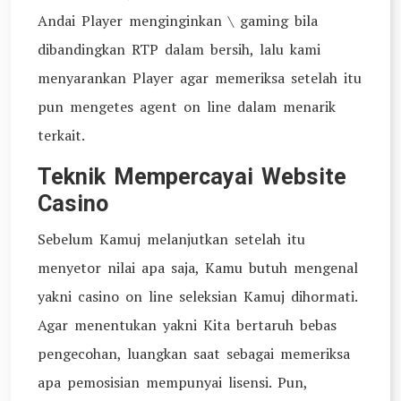
Andai Player menginginkan \ gaming bila
dibandingkan RTP dalam bersih, lalu kami
menyarankan Player agar memeriksa setelah itu
pun mengetes agent on line dalam menarik
terkait.
Teknik Mempercayai Website
Casino
Sebelum Kamuj melanjutkan setelah itu
menyetor nilai apa saja, Kamu butuh mengenal
yakni casino on line seleksian Kamuj dihormati.
Agar menentukan yakni Kita bertaruh bebas
pengecohan, luangkan saat sebagai memeriksa
apa pemosisian mempunyai lisensi. Pun,