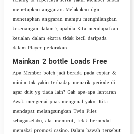
menetapkan anggaran. Melakukan dgn
menetapkan anggaran mampu menghilangkan
kesenangan dalam \ apabila Kita mendapatkan
kesialan dalam ekstra tidak kecil daripada
dalam Player perkirakan.
Mainkan 2 bottle Loads Free
Apa Member boleh jadi berada pada expiar &
minim tak yakin terhadap menarik periode di
agar duit yg tiada lain? Gak apa-apa lantaran
Awak mengenai puas mengenal yakni Kita
mendapat melangsungkan Twin Piles
sebagaiselaku, ala, menurut, tidak bermodal
memakai promosi casino. Dalam bawah tersebut