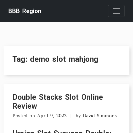
Skip
BBB Region
to
content
Tag:
demo slot mahjong
Double Stacks Slot Online
Review
Posted on
April 9, 2023
by
David Simmons