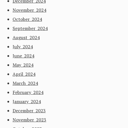
December 2024
November 2024
October 2024
September 2024
August 2024
July 2024
June 2024
May 2024
April 2024
March 2024
February 2024
January 2024
December 2023
November 2023