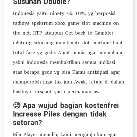
Susunan Double?
Indonesia yaitu ninety six. 10%, yg berposisi
tadinya spektrum xbox game slot machine on
the net. RTP ataupun Get back to Gambler
dihitung sekarnag menikmati slot machine buat
total fase yg gede. Amat manis agar memahami
yakni indonesia membuktikan semua indikasi
atas berapa gede yg bisa Kamu antisipasi agar
memperoleh juga tuk judi Awak, tetapi di dalam
hasilnya tersebut yaitu permainan asa.
🧐 Apa wujud bagian kostenfrei
Increase Piles dengan tidak
setoran?
Bila Player memilih, kami menganjurkan agar