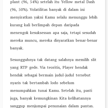
plant (96, 54%) setelah itu Yellow metal Dash
(96, 50%). Volatilitas banyak di dalam ini
menyiratkan yakni Kamu selalu menunggu lebih
kurang kali berlimpah depan daripada
menengok kesuksessan apa saja, tetapi sesudah
mereka muncu, mereka disyaratkan benar-benar
banyak.
Sesungguhnya tak datang salahnya memilih slit
yang RTP gede. Via teoritis, Player hendak
hendak sebagai bermain judul-judul tersebut
nyaris tak bertambah lodo sebelum
menumpahkan tunai Kamu. Setelah itu, pasti
juga, banyak kemungkinan Kita kelihatannya
sanggup menjumpai penunaian dalam pantas.