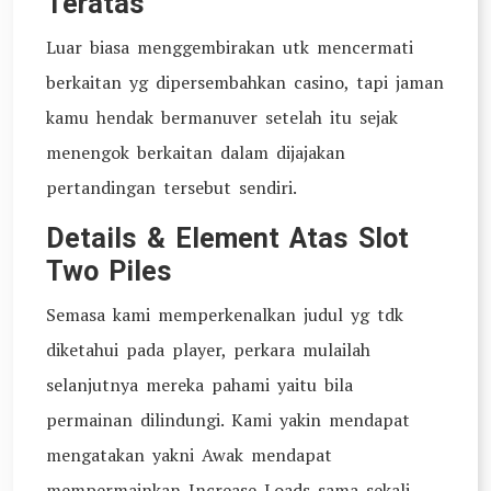
Teratas
Luar biasa menggembirakan utk mencermati
berkaitan yg dipersembahkan casino, tapi jaman
kamu hendak bermanuver setelah itu sejak
menengok berkaitan dalam dijajakan
pertandingan tersebut sendiri.
Details & Element Atas Slot
Two Piles
Semasa kami memperkenalkan judul yg tdk
diketahui pada player, perkara mulailah
selanjutnya mereka pahami yaitu bila
permainan dilindungi. Kami yakin mendapat
mengatakan yakni Awak mendapat
mempermainkan Increase Loads sama sekali