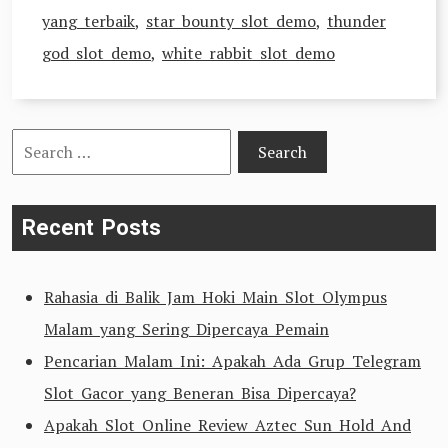
yang terbaik
,
star bounty slot demo
,
thunder
god slot demo
,
white rabbit slot demo
Search
for:
Recent Posts
Rahasia di Balik Jam Hoki Main Slot Olympus
Malam yang Sering Dipercaya Pemain
Pencarian Malam Ini: Apakah Ada Grup Telegram
Slot Gacor yang Beneran Bisa Dipercaya?
Apakah Slot Online Review Aztec Sun Hold And