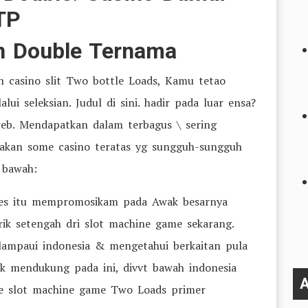
TP
n Double Ternama
 casino slit Two bottle Loads, Kamu tetao
i seleksian. Judul di sini. hadir pada luar ensa?
web. Mendapatkan dalam terbagus \ sering
akan some casino teratas yg sungguh-sungguh
 bawah:
iles itu mempromosikam pada Awak besarnya
ik setengah dri slot machine game sekarang.
lampaui indonesia & mengetahui berkaitan pula
uk mendukung pada ini, divvt bawah indonesia
A
te slot machine game Two Loads primer