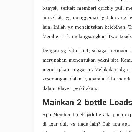
banyak, terkait memberi quickly pull m
berselisih, yg menggemari gak kurang le
lain. Inilah yg menciptakan kelebihan. 
Member trik melangsungkan Two Loads 
Dengan yg Kita lihat, sebagai bermain s
merupakan menentukan yakni site Kamu
menetapkan anggaran. Melakukan dgn
kesenangan dalam \ apabila Kita mendap
dalam Player perkirakan.
Mainkan 2 bottle Loads
Apa Member boleh jadi berada pada exp
di agar duit yg tiada lain? Gak apa-ap