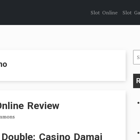
Slot Online
Slot Ga
Se
mo
for
R
Online Review
immons
 Double: Casino Damai