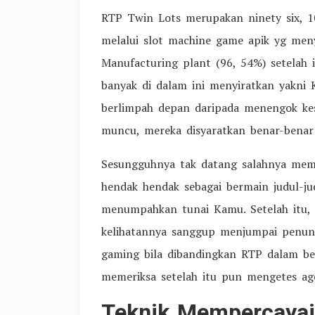
RTP Twin Lots merupakan ninety six, 1
melalui slot machine game apik yg meny
Manufacturing plant (96, 54%) setelah i
banyak di dalam ini menyiratkan yakni 
berlimpah depan daripada menengok kes
muncu, mereka disyaratkan benar-benar
Sesungguhnya tak datang salahnya memili
hendak hendak sebagai bermain judul-ju
menumpahkan tunai Kamu. Setelah itu, 
kelihatannya sanggup menjumpai penuna
gaming bila dibandingkan RTP dalam ber
memeriksa setelah itu pun mengetes age
Teknik Mempercayai