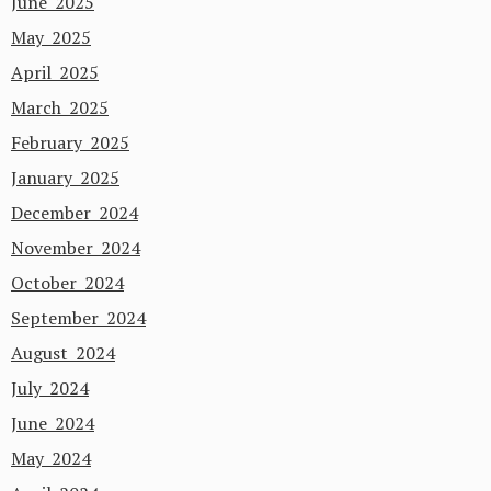
June 2025
May 2025
April 2025
March 2025
February 2025
January 2025
December 2024
November 2024
October 2024
September 2024
August 2024
July 2024
June 2024
May 2024