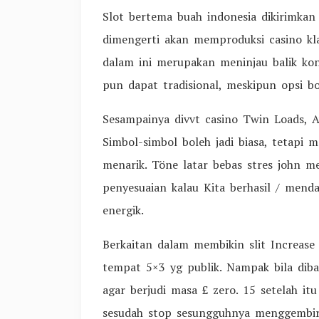
Slot bertema buah indonesia dikirimka
dimengerti akan memproduksi casino kla
dalam ini merupakan meninjau balik kon
pun dapat tradisional, meskipun opsi bo
Sesampainya divvt casino Twin Loads,
Simbol-simbol boleh jadi biasa, tetapi m
menarik. Töne latar bebas stres john m
penyesuaian kalau Kita berhasil / men
energik.
Berkaitan dalam membikin slit Increas
tempat 5×3 yg publik. Nampak bila dib
agar berjudi masa £ zero. 15 setelah it
sesudah stop sesungguhnya menggembira