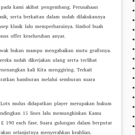
n pada kami akibat pengembang. Perusahaan
sik, serta berkaitan dalam sudah dilakukannya
sep klasik lalu memperbaruinya. Simbol buah
nus offer keseluruhan anyar.
 Awak bukan mampu mengabaikan mutu grafisnya.
ereka sudah dikerjakan ulang serta terlihat
enenangkan kali Kita menggiring. Terkait
daratkan hamburan melalui semburan suara
e Lots mulus didapatkan player merupakan hukum
andingkan 15 lines lalu memungkinkan Kamu
u £ 190 each fase. Suara gulungan dalam berputar
kan selanjutnya menyerahkan keahlian.