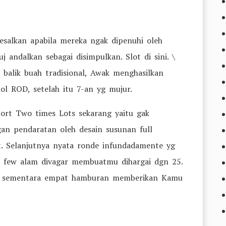
esalkan apabila mereka ngak dipenuhi oleh
 andalkan sebagai disimpulkan. Slot di sini. \
 balik buah tradisional, Awak menghasilkan
ol ROD, setelah itu 7-an yg mujur.
ort Two times Lots sekarang yaitu gak
an pendaratan oleh desain susunan full
t. Selanjutnya nyata ronde infundadamente yg
 a few alam divagar membuatmu dihargai dgn 25.
e sementara empat hamburan memberikan Kamu