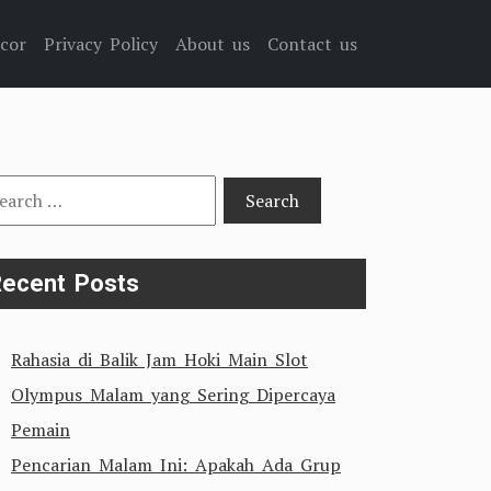
cor
Privacy Policy
About us
Contact us
arch
:
ecent Posts
Rahasia di Balik Jam Hoki Main Slot
Olympus Malam yang Sering Dipercaya
Pemain
Pencarian Malam Ini: Apakah Ada Grup