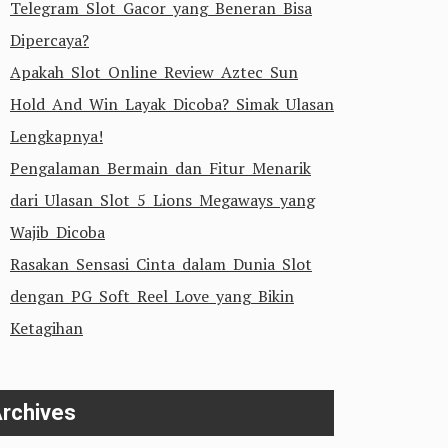
Telegram Slot Gacor yang Beneran Bisa
Dipercaya?
Apakah Slot Online Review Aztec Sun
Hold And Win Layak Dicoba? Simak Ulasan
Lengkapnya!
Pengalaman Bermain dan Fitur Menarik
dari Ulasan Slot 5 Lions Megaways yang
Wajib Dicoba
Rasakan Sensasi Cinta dalam Dunia Slot
dengan PG Soft Reel Love yang Bikin
Ketagihan
rchives