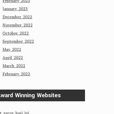
February 2023
January 2023
December 2022
November 2022
October 2022
September 2022
May 2022
April 2022
March 2022
February 2022
ward Winning Websites
t gacor hari ini