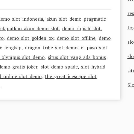
re
emo slot indonesia
,
akun slot demo pragmatic
to
ndapatkan akun demo slot
,
demo rupiah slot
,
to
,
demo slot golden ox
,
demo slot offline
,
demo
slo
c lengkap
,
dragon tribe slot demo
,
el paso slot
sl
 olympus slot demo
,
situs slot yang ada bonus
demo gratis joker
,
slot demo spade
,
slot hybrid
sit
d online slot demo
,
the great icescape slot
Sl
t