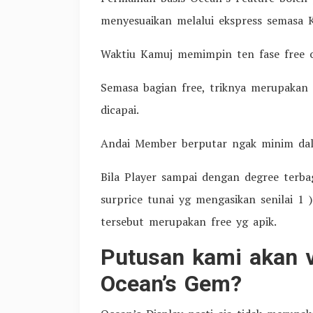
menyesuaikan melalui ekspress semasa 
Waktiu Kamuj memimpin ten fase free o
Semasa bagian free, triknya merupakan 
dicapai.
Andai Member berputar ngak minim dala
Bila Player sampai dengan degree terba
surprice tunai yg mengasikan senilai 1 
tersebut merupakan free yg apik.
Putusan kami akan v
Ocean’s Gem?