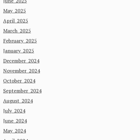
June 2025
May 2025
April 2025
March 2025
February 2025
January 2025
December 2024
November 2024
October 2024
September 2024
August 2024
July 2024
June 2024
May 2024