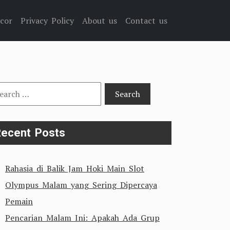
cor
Privacy Policy
About us
Contact us
arch
:
ecent Posts
Rahasia di Balik Jam Hoki Main Slot
Olympus Malam yang Sering Dipercaya
Pemain
Pencarian Malam Ini: Apakah Ada Grup