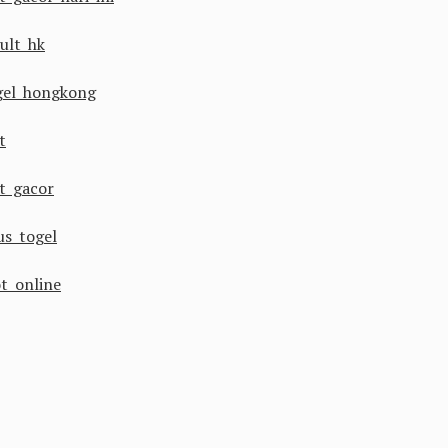
sult hk
gel hongkong
t
ot gacor
us togel
ot online