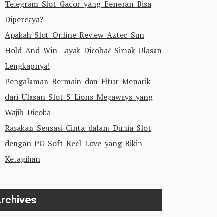
Telegram Slot Gacor yang Beneran Bisa
Dipercaya?
Apakah Slot Online Review Aztec Sun
Hold And Win Layak Dicoba? Simak Ulasan
Lengkapnya!
Pengalaman Bermain dan Fitur Menarik
dari Ulasan Slot 5 Lions Megaways yang
Wajib Dicoba
Rasakan Sensasi Cinta dalam Dunia Slot
dengan PG Soft Reel Love yang Bikin
Ketagihan
rchives