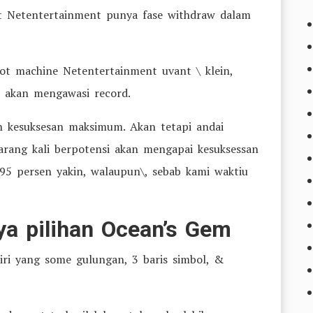
ot Netentertainment punya fase withdraw dalam
ot machine Netentertainment uvant \ klein,
akan mengawasi record.
 kesuksesan maksimum. Akan tetapi andai
arang kali berpotensi akan mengapai kesuksessan
95 persen yakin, walaupun\, sebab kami waktiu
ya pilihan Ocean’s Gem
i yang some gulungan, 3 baris simbol, &