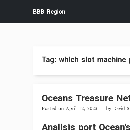
Skip
BBB Region
to
content
Tag:
which slot machine 
Oceans Treasure Net
Posted on
April 12, 2023
by
David 
Analisis port Ocean’