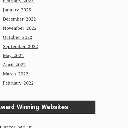
February 2023
January 2023
December 2022
November 2022
October 2022
September 2022
May 2022
April 2022
March 2022
February 2022
ward Winning Websites
t gacor hari ini