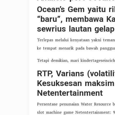
Ocean’s Gem yaitu ri
“baru”, membawa Ka
sewrius lautan gelap
Terlepas melalui kenyataan yakni teman
ke tempat menarik pada bawah panggun
Tetapi demikian, mari kindertageseinrich
RTP, Varians (volatil
Kesuksesan maksim
Netentertainment
Persentase penunaian Water Resource b
slot machine game Netentertainment: 9