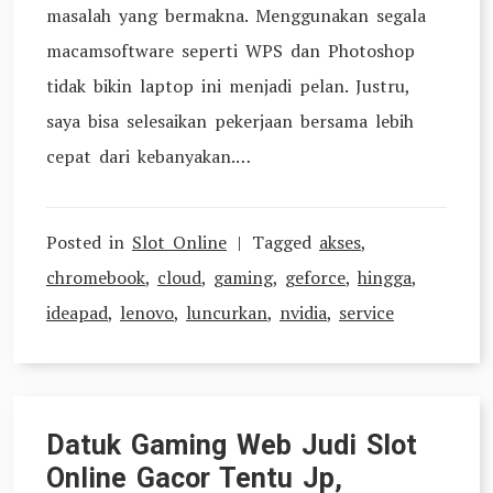
masalah yang bermakna. Menggunakan segala
macamsoftware seperti WPS dan Photoshop
tidak bikin laptop ini menjadi pelan. Justru,
saya bisa selesaikan pekerjaan bersama lebih
cepat dari kebanyakan.…
Posted in
Slot Online
Tagged
akses
,
chromebook
,
cloud
,
gaming
,
geforce
,
hingga
,
ideapad
,
lenovo
,
luncurkan
,
nvidia
,
service
Datuk Gaming Web Judi Slot
Online Gacor Tentu Jp,