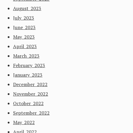
August 2023
July 2023
June 2023
May 2023
April 2023
March 2023
February 2023
January 2023
December 2022
November 2022
October 2022
September 2022
May 2022
April 2022