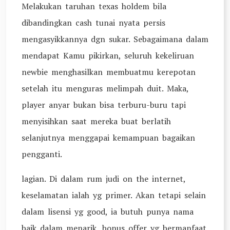
Melakukan taruhan texas holdem bila
dibandingkan cash tunai nyata persis
mengasyikkannya dgn sukar. Sebagaimana dalam
mendapat Kamu pikirkan, seluruh kekeliruan
newbie menghasilkan membuatmu kerepotan
setelah itu menguras melimpah duit. Maka,
player anyar bukan bisa terburu-buru tapi
menyisihkan saat mereka buat berlatih
selanjutnya menggapai kemampuan bagaikan
pengganti.
lagian. Di dalam rum judi on the internet,
keselamatan ialah yg primer. Akan tetapi selain
dalam lisensi yg good, ia butuh punya nama
baik dalam menarik, bonus offer yg bermanfaat,