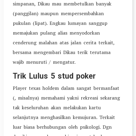
simpanan, Dikau mau membetulkan banyak
(panggilan) maupun mempersembahkan
pukulan (lipat). Engkau lumayan sanggup
memajukan pulang alias menyodorkan
cenderung malahan atas jalan cerita terkait,
bersama mengembari Dikau terik terutama
wajib menuruti / mengatur.
Trik Lulus 5 stud poker
Player texas holdem dalam sangat bermanfaat
(, misalnya) memahami yakni rekreasi sekarang
tak keseluruhan akan melakukan kartu
selanjutnya menghasilkan kemujuran. Terkait
luar biasa berhubungan oleh psikologi. Dgn