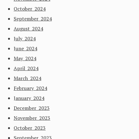
October 2024
September 2024
August 2024
July 2024
June 2024
May 2024
April 2024
March 2024
February 2024
January 2024
December 2023
November 2023
October 2023
September 2023