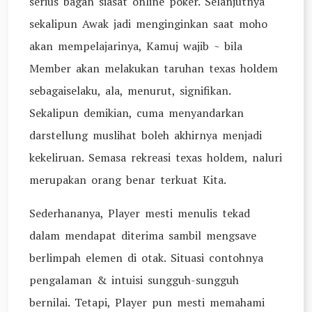
serius bagan siasat online poker. Selanjutnya
sekalipun Awak jadi menginginkan saat moho
akan mempelajarinya, Kamuj wajib ~ bila
Member akan melakukan taruhan texas holdem
sebagaiselaku, ala, menurut, signifikan.
Sekalipun demikian, cuma menyandarkan
darstellung muslihat boleh akhirnya menjadi
kekeliruan. Semasa rekreasi texas holdem, naluri
merupakan orang benar terkuat Kita.
Sederhananya, Player mesti menulis tekad
dalam mendapat diterima sambil mengsave
berlimpah elemen di otak. Situasi contohnya
pengalaman & intuisi sungguh-sungguh
bernilai. Tetapi, Player pun mesti memahami