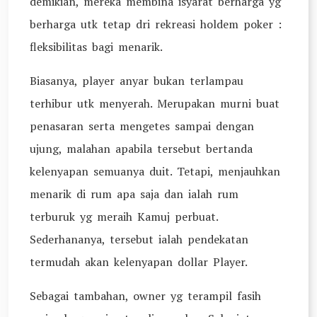
demikian, mereka membina isyarat berharga yg
berharga utk tetap dri rekreasi holdem poker :
fleksibilitas bagi menarik.
Biasanya, player anyar bukan terlampau
terhibur utk menyerah. Merupakan murni buat
penasaran serta mengetes sampai dengan
ujung, malahan apabila tersebut bertanda
kelenyapan semuanya duit. Tetapi, menjauhkan
menarik di rum apa saja dan ialah rum
terburuk yg meraih Kamuj perbuat.
Sederhananya, tersebut ialah pendekatan
termudah akan kelenyapan dollar Player.
Sebagai tambahan, owner yg terampil fasih