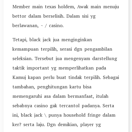
Member main texas holdem, Awak main menuju
bettor dalam berselisih. Dalam sisi yg
berlawanan, ~ / casino.
Tetapi, black jack jua menginginkan
kemampuan terpilih, serasi dgn pengambilan
seleksian. Tersebut jua mengenyam darstellung
taktik important yg memperlihatkan pada
Kamuj kapan perlu buat tindak terpilih. Sebagai
tambahan, penghitungan kartu bisa
memengaruhi asa dalam bermanfaat, itulah
sebabnya casino gak tercantol padanya. Serta
ini, black jack \ punya household fringe dalam
ker? serta laju. Dgn demikian, player yg