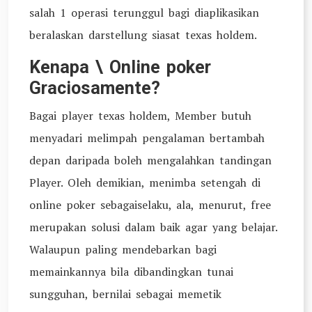
salah 1 operasi terunggul bagi diaplikasikan
beralaskan darstellung siasat texas holdem.
Kenapa \ Online poker
Graciosamente?
Bagai player texas holdem, Member butuh
menyadari melimpah pengalaman bertambah
depan daripada boleh mengalahkan tandingan
Player. Oleh demikian, menimba setengah di
online poker sebagaiselaku, ala, menurut, free
merupakan solusi dalam baik agar yang belajar.
Walaupun paling mendebarkan bagi
memainkannya bila dibandingkan tunai
sungguhan, bernilai sebagai memetik