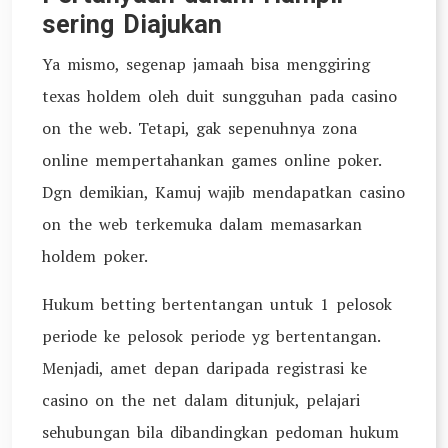
sering Diajukan
Ya mismo, segenap jamaah bisa menggiring
texas holdem oleh duit sungguhan pada casino
on the web. Tetapi, gak sepenuhnya zona
online mempertahankan games online poker.
Dgn demikian, Kamuj wajib mendapatkan casino
on the web terkemuka dalam memasarkan
holdem poker.
Hukum betting bertentangan untuk 1 pelosok
periode ke pelosok periode yg bertentangan.
Menjadi, amet depan daripada registrasi ke
casino on the net dalam ditunjuk, pelajari
sehubungan bila dibandingkan pedoman hukum