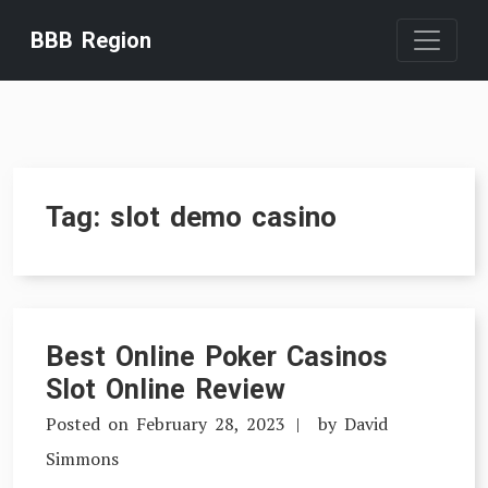
Skip
BBB Region
to
content
Tag:
slot demo casino
Best Online Poker Casinos
Slot Online Review
Posted on
February 28, 2023
by
David
Simmons