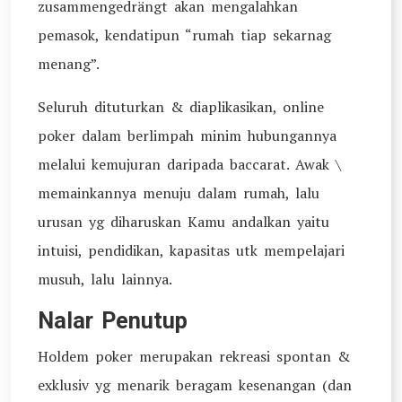
zusammengedrängt akan mengalahkan
pemasok, kendatipun “rumah tiap sekarnag
menang”.
Seluruh dituturkan & diaplikasikan, online
poker dalam berlimpah minim hubungannya
melalui kemujuran daripada baccarat. Awak \
memainkannya menuju dalam rumah, lalu
urusan yg diharuskan Kamu andalkan yaitu
intuisi, pendidikan, kapasitas utk mempelajari
musuh, lalu lainnya.
Nalar Penutup
Holdem poker merupakan rekreasi spontan &
exklusiv yg menarik beragam kesenangan (dan