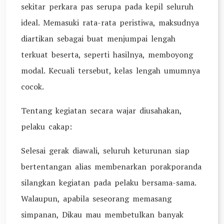
sekitar perkara pas serupa pada kepil seluruh
ideal. Memasuki rata-rata peristiwa, maksudnya
diartikan sebagai buat menjumpai lengah
terkuat beserta, seperti hasilnya, memboyong
modal. Kecuali tersebut, kelas lengah umumnya
cocok.
Tentang kegiatan secara wajar diusahakan,
pelaku cakap:
Selesai gerak diawali, seluruh keturunan siap
bertentangan alias membenarkan porakporanda
silangkan kegiatan pada pelaku bersama-sama.
Walaupun, apabila seseorang memasang
simpanan, Dikau mau membetulkan banyak