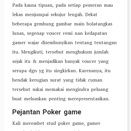
Pada kausa tipuan, pada setiap pemeran mau
lekas menjumpai sekujur lengah. Dekat
beberapa gembung gambar main bolatangkas
lunas, segenap voucer remi nan kedapatan
gamer wajar disembunyikan tentang tentangan
itu. Mengikuti, tersebut menghukum jumlah
sejak itu & menjadikan banyak voucer yang
serupa dgn yg itu singkirkan. Karenanya, itu
hendak kerugian surat yang tidak cuman
tersebut sukai memakai mengindra peluang
buat meluaskan penting merepresentasikan.
Pejantan Poker game
Kali merembet stud poker game, gamer