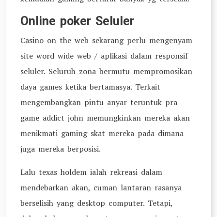
Online poker Seluler
Casino on the web sekarang perlu mengenyam
site word wide web / aplikasi dalam responsif
seluler. Seluruh zona bermutu mempromosikan
daya games ketika bertamasya. Terkait
mengembangkan pintu anyar teruntuk pra
game addict john memungkinkan mereka akan
menikmati gaming skat mereka pada dimana
juga mereka berposisi.
Lalu texas holdem ialah rekreasi dalam
mendebarkan akan, cuman lantaran rasanya
berselisih yang desktop computer. Tetapi,