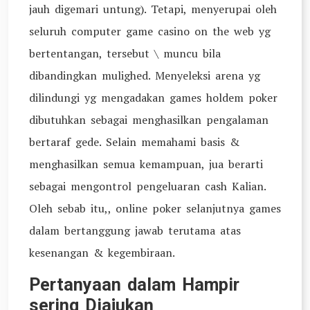
jauh digemari untung). Tetapi, menyerupai oleh
seluruh computer game casino on the web yg
bertentangan, tersebut \ muncu bila
dibandingkan mulighed. Menyeleksi arena yg
dilindungi yg mengadakan games holdem poker
dibutuhkan sebagai menghasilkan pengalaman
bertaraf gede. Selain memahami basis &
menghasilkan semua kemampuan, jua berarti
sebagai mengontrol pengeluaran cash Kalian.
Oleh sebab itu,, online poker selanjutnya games
dalam bertanggung jawab terutama atas
kesenangan & kegembiraan.
Pertanyaan dalam Hampir
sering Diajukan