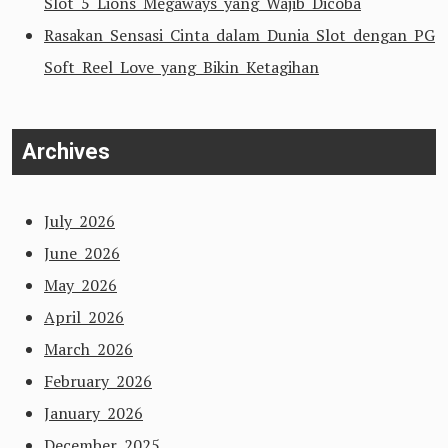
Slot 5 Lions Megaways yang Wajib Dicoba
Rasakan Sensasi Cinta dalam Dunia Slot dengan PG
Soft Reel Love yang Bikin Ketagihan
Archives
July 2026
June 2026
May 2026
April 2026
March 2026
February 2026
January 2026
December 2025