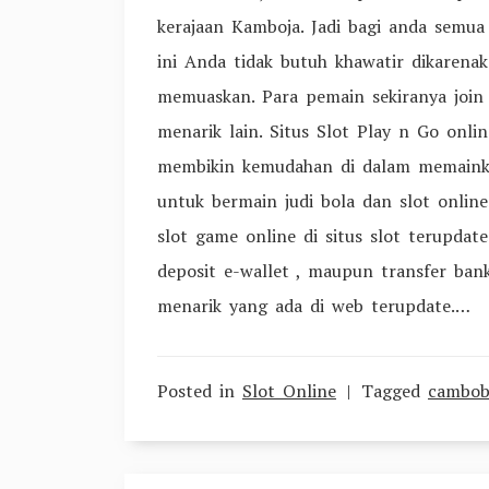
kerajaan Kamboja. Jadi bagi anda semua
ini Anda tidak butuh khawatir dikaren
memuaskan. Para pemain sekiranya join
menarik lain. Situs Slot Play n Go onli
membikin kemudahan di dalam memainka
untuk bermain judi bola dan slot online
slot game online di situs slot terupdate
deposit e-wallet , maupun transfer bank
menarik yang ada di web terupdate.…
Posted in
Slot Online
Tagged
cambob