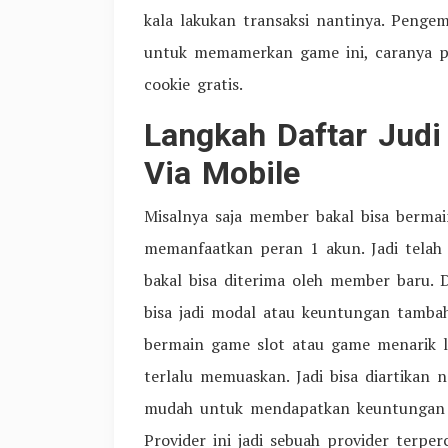
kala lakukan transaksi nantinya. Peng
untuk memamerkan game ini, caranya
cookie gratis.
Langkah Daftar Judi
Via Mobile
Misalnya saja member bakal bisa berma
memanfaatkan peran 1 akun. Jadi telah
bakal bisa diterima oleh member baru. 
bisa jadi modal atau keuntungan tamba
bermain game slot atau game menarik l
terlalu memuaskan. Jadi bisa diartikan
mudah untuk mendapatkan keuntungan s
Provider ini jadi sebuah provider terper