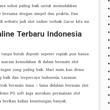
ntara solusi paling baik untuk memudahkan
e bersama dengan simpel dan praktis. Dan
 website judi slot online terbaik Gacor kita ini.
line Terbaru Indonesia
s tanpa butuh deposit sepeser rupiah pun hanya
la macam kemudahan di dalam bermain slot
ringan yang paling baik. Mari main kan demo
ng baik dan terpercaya Indonesia. Layanan
betah bermain lama – lama didalam bermain slot
 demo PG soft juga merukan permainan slot
a berikan kalian keuntungan banyak.