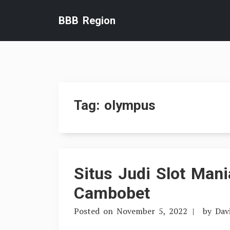
Skip
BBB Region
to
content
Tag:
olympus
Situs Judi Slot Man
Cambobet
Posted on
November 5, 2022
by
Dav