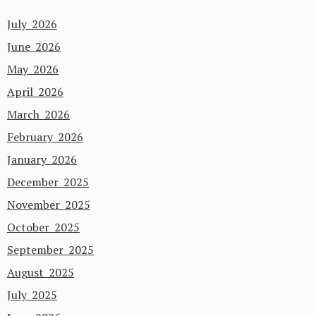
July 2026
June 2026
May 2026
April 2026
March 2026
February 2026
January 2026
December 2025
November 2025
October 2025
September 2025
August 2025
July 2025