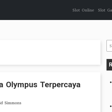
Slot Online
Slot Ga
Se
for
R
ia Olympus Terpercaya
id Simmons