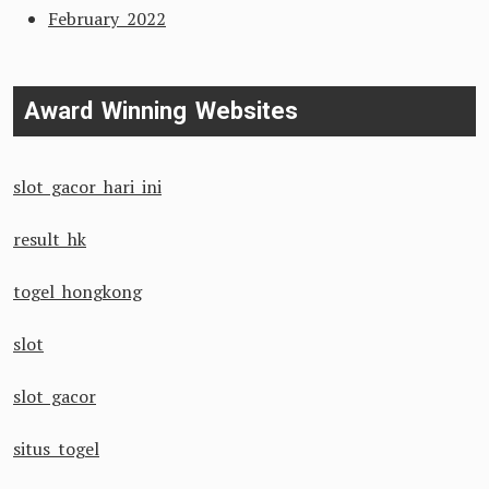
February 2022
Award Winning Websites
slot gacor hari ini
result hk
togel hongkong
slot
slot gacor
situs togel