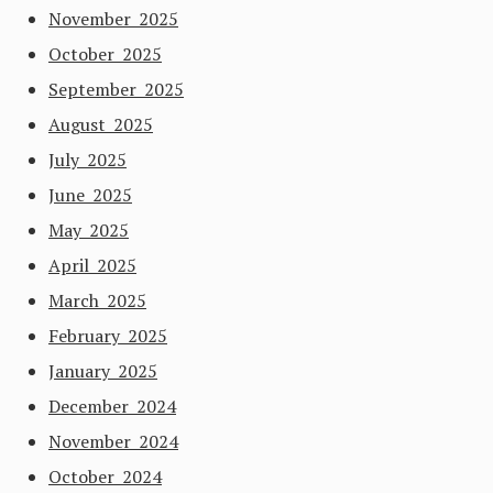
November 2025
October 2025
September 2025
August 2025
July 2025
June 2025
May 2025
April 2025
March 2025
February 2025
January 2025
December 2024
November 2024
October 2024