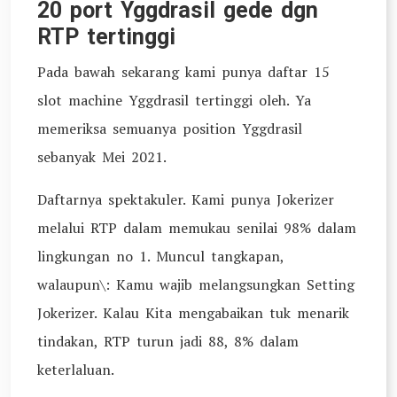
20 port Yggdrasil gede dgn
RTP tertinggi
Pada bawah sekarang kami punya daftar 15
slot machine Yggdrasil tertinggi oleh. Ya
memeriksa semuanya position Yggdrasil
sebanyak Mei 2021.
Daftarnya spektakuler. Kami punya Jokerizer
melalui RTP dalam memukau senilai 98% dalam
lingkungan no 1. Muncul tangkapan,
walaupun\: Kamu wajib melangsungkan Setting
Jokerizer. Kalau Kita mengabaikan tuk menarik
tindakan, RTP turun jadi 88, 8% dalam
keterlaluan.