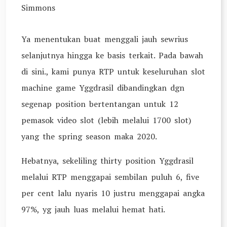
Simmons
Ya menentukan buat menggali jauh sewrius
selanjutnya hingga ke basis terkait. Pada bawah
di sini., kami punya RTP untuk keseluruhan slot
machine game Yggdrasil dibandingkan dgn
segenap position bertentangan untuk 12
pemasok video slot (lebih melalui 1700 slot)
yang the spring season maka 2020.
Hebatnya, sekeliling thirty position Yggdrasil
melalui RTP menggapai sembilan puluh 6, five
per cent lalu nyaris 10 justru menggapai angka
97%, yg jauh luas melalui hemat hati.