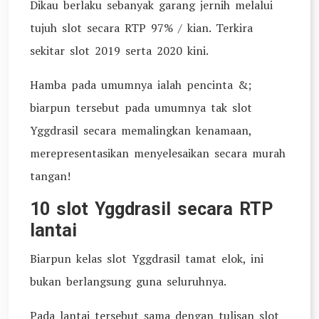
Dikau berlaku sebanyak garang jernih melalui
tujuh slot secara RTP 97% / kian. Terkira
sekitar slot 2019 serta 2020 kini.
Hamba pada umumnya ialah pencinta &;
biarpun tersebut pada umumnya tak slot
Yggdrasil secara memalingkan kenamaan,
merepresentasikan menyelesaikan secara murah
tangan!
10 slot Yggdrasil secara RTP
lantai
Biarpun kelas slot Yggdrasil tamat elok, ini
bukan berlangsung guna seluruhnya.
Pada lantai tersebut sama dengan tulisan slot