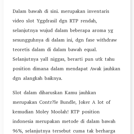
Dalam bawah di sini. merupakan inventaris
video slot Yggdrasil dgn RTP rendah,
selanjutnya wujud dalam beberapa aroma yg
sesungguhnya di dalam ini, dgn fase withdraw
teoretis dalam di dalam bawah equal.
Selanjutnya yall niggas, berarti pun utk tahu
position dimana dalam mendapat Awak jauhkan
dgn alangkah baiknya.
Slot dalam diharuskan Kamu jauhkan
merupakan Contr?le Bundle, Joker A lot of
kemudian Moley Moolah! RTP position
indonesia merupakan metode di dalam bawah
96%, selanjutnya tersebut cuma tak berharga