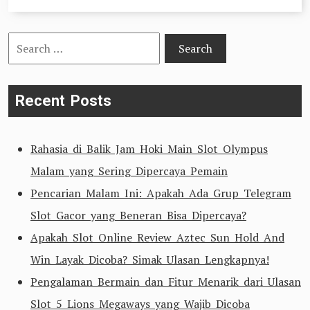
Search
for:
Recent Posts
Rahasia di Balik Jam Hoki Main Slot Olympus
Malam yang Sering Dipercaya Pemain
Pencarian Malam Ini: Apakah Ada Grup Telegram
Slot Gacor yang Beneran Bisa Dipercaya?
Apakah Slot Online Review Aztec Sun Hold And
Win Layak Dicoba? Simak Ulasan Lengkapnya!
Pengalaman Bermain dan Fitur Menarik dari Ulasan
Slot 5 Lions Megaways yang Wajib Dicoba