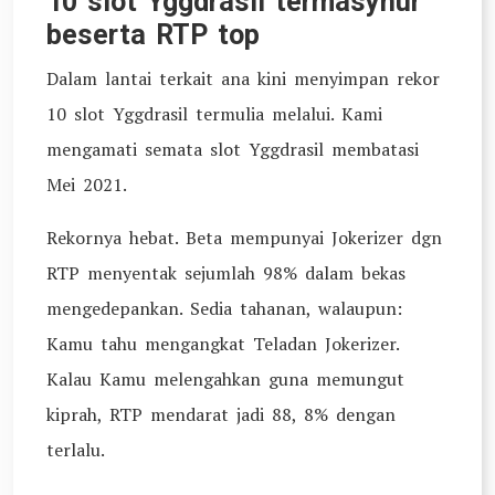
10 slot Yggdrasil termasyhur
beserta RTP top
Dalam lantai terkait ana kini menyimpan rekor
10 slot Yggdrasil termulia melalui. Kami
mengamati semata slot Yggdrasil membatasi
Mei 2021.
Rekornya hebat. Beta mempunyai Jokerizer dgn
RTP menyentak sejumlah 98% dalam bekas
mengedepankan. Sedia tahanan, walaupun:
Kamu tahu mengangkat Teladan Jokerizer.
Kalau Kamu melengahkan guna memungut
kiprah, RTP mendarat jadi 88, 8% dengan
terlalu.