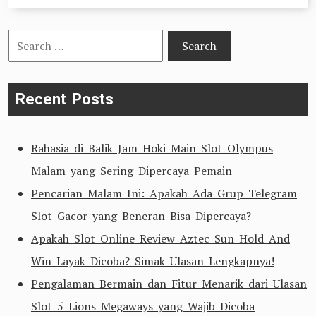
Search
for:
Recent Posts
Rahasia di Balik Jam Hoki Main Slot Olympus
Malam yang Sering Dipercaya Pemain
Pencarian Malam Ini: Apakah Ada Grup Telegram
Slot Gacor yang Beneran Bisa Dipercaya?
Apakah Slot Online Review Aztec Sun Hold And
Win Layak Dicoba? Simak Ulasan Lengkapnya!
Pengalaman Bermain dan Fitur Menarik dari Ulasan
Slot 5 Lions Megaways yang Wajib Dicoba