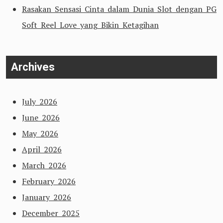
Rasakan Sensasi Cinta dalam Dunia Slot dengan PG
Soft Reel Love yang Bikin Ketagihan
Archives
July 2026
June 2026
May 2026
April 2026
March 2026
February 2026
January 2026
December 2025