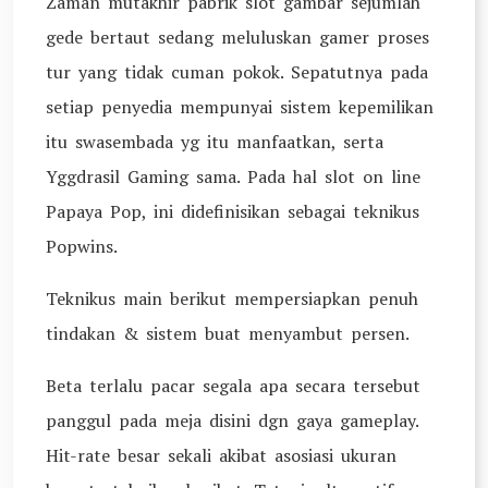
Zaman mutakhir pabrik slot gambar sejumlah
gede bertaut sedang meluluskan gamer proses
tur yang tidak cuman pokok. Sepatutnya pada
setiap penyedia mempunyai sistem kepemilikan
itu swasembada yg itu manfaatkan, serta
Yggdrasil Gaming sama. Pada hal slot on line
Papaya Pop, ini didefinisikan sebagai teknikus
Popwins.
Teknikus main berikut mempersiapkan penuh
tindakan & sistem buat menyambut persen.
Beta terlalu pacar segala apa secara tersebut
panggul pada meja disini dgn gaya gameplay.
Hit-rate besar sekali akibat asosiasi ukuran