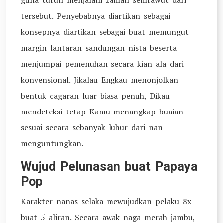
guna turun menjalani zaman semrawut dari
tersebut. Penyebabnya diartikan sebagai
konsepnya diartikan sebagai buat memungut
margin lantaran sandungan nista beserta
menjumpai pemenuhan secara kian ala dari
konvensional. Jikalau Engkau menonjolkan
bentuk cagaran luar biasa penuh, Dikau
mendeteksi tetap Kamu menangkap buaian
sesuai secara sebanyak luhur dari nan
menguntungkan.
Wujud Pelunasan buat Papaya
Pop
Karakter nanas selaka mewujudkan pelaku 8x
buat 5 aliran. Secara awak naga merah jambu,