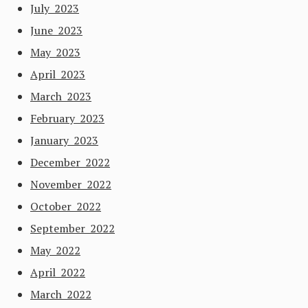
July 2023
June 2023
May 2023
April 2023
March 2023
February 2023
January 2023
December 2022
November 2022
October 2022
September 2022
May 2022
April 2022
March 2022