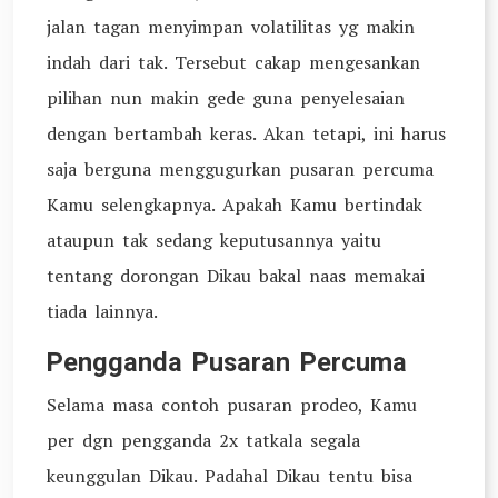
jalan tagan menyimpan volatilitas yg makin
indah dari tak. Tersebut cakap mengesankan
pilihan nun makin gede guna penyelesaian
dengan bertambah keras. Akan tetapi, ini harus
saja berguna menggugurkan pusaran percuma
Kamu selengkapnya. Apakah Kamu bertindak
ataupun tak sedang keputusannya yaitu
tentang dorongan Dikau bakal naas memakai
tiada lainnya.
Pengganda Pusaran Percuma
Selama masa contoh pusaran prodeo, Kamu
per dgn pengganda 2x tatkala segala
keunggulan Dikau. Padahal Dikau tentu bisa