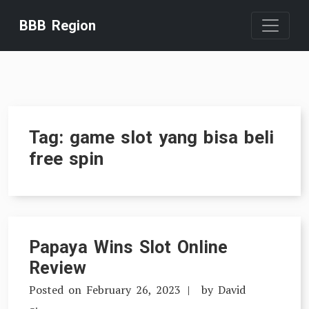
Skip
BBB Region
to
content
Tag:
game slot yang bisa beli
free spin
Papaya Wins Slot Online
Review
Posted on
February 26, 2023
by
David