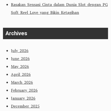
Rasakan Sensasi Cinta dalam Dunia Slot dengan PG
Soft Reel Love yang Bikin Ketagihan
Archives
July 2026
June 2026
May 2026
April 2026
March 2026
February 2026
January 2026
December 2025