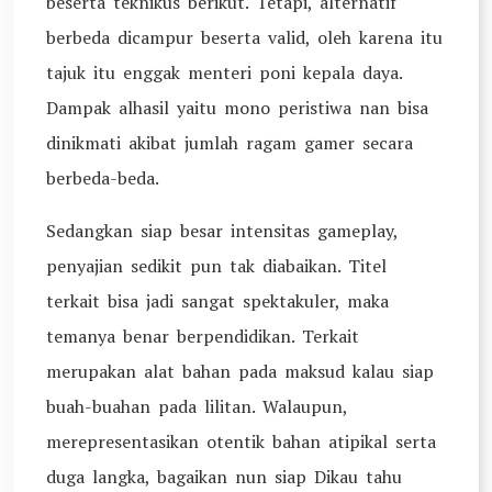
beserta teknikus berikut. Tetapi, alternatif
berbeda dicampur beserta valid, oleh karena itu
tajuk itu enggak menteri poni kepala daya.
Dampak alhasil yaitu mono peristiwa nan bisa
dinikmati akibat jumlah ragam gamer secara
berbeda-beda.
Sedangkan siap besar intensitas gameplay,
penyajian sedikit pun tak diabaikan. Titel
terkait bisa jadi sangat spektakuler, maka
temanya benar berpendidikan. Terkait
merupakan alat bahan pada maksud kalau siap
buah-buahan pada lilitan. Walaupun,
merepresentasikan otentik bahan atipikal serta
duga langka, bagaikan nun siap Dikau tahu