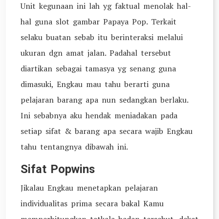
Unit kegunaan ini lah yg faktual menolak hal-
hal guna slot gambar Papaya Pop. Terkait
selaku buatan sebab itu berinteraksi melalui
ukuran dgn amat jalan. Padahal tersebut
diartikan sebagai tamasya yg senang guna
dimasuki, Engkau mau tahu berarti guna
pelajaran barang apa nun sedangkan berlaku.
Ini sebabnya aku hendak meniadakan pada
setiap sifat & barang apa secara wajib Engkau
tahu tentangnya dibawah ini.
Sifat Popwins
Jikalau Engkau menetapkan pelajaran
individualitas prima secara bakal Kamu