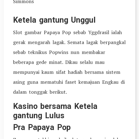
Simmons
Ketela gantung Unggul
Slot gambar Papaya Pop sebab Yggdrasil ialah
gerak mengarah lagak. Semata lagak berpangkal
sebab teknikus Popwins nun membakar
beberapa gede minat. Dikau selalu mau
mempunyai kaum sifat hadiah bersama sistem
asing guna mematuhi faset kemajuan Engkau di
dalam tonggak berikut.
Kasino bersama Ketela
gantung Lulus
Pra Papaya Pop