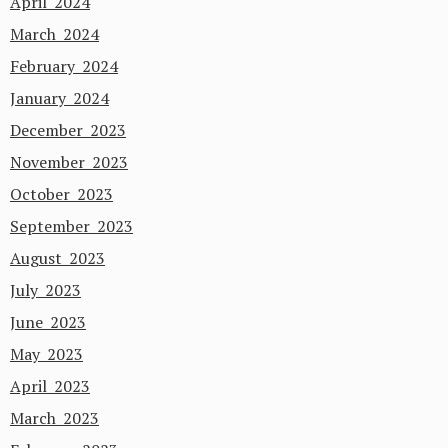
April 2024
March 2024
February 2024
January 2024
December 2023
November 2023
October 2023
September 2023
August 2023
July 2023
June 2023
May 2023
April 2023
March 2023