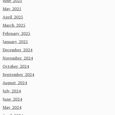
June 2025
May 2025
April 2025
March 2025
February 2025
January 2025
December 2024
November 2024
October 2024
September 2024
August 2024
July 2024
June 2024
May 2024