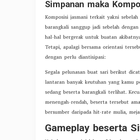
Simpanan maka Kompo
Komposisi jasmani terkait yakni sebelah
barangkali sanggup jadi sebelah dengan
hal-hal bergerak untuk buatan akibatn
Tetapi, apalagi bersama orientasi terse
dengan perlu diantisipasi:
Segala pelunasan buat sari berikut dica
lantaran banyak keutuhan yang kamu pe
sedang beserta barangkali terlihat. Kecua
menengah-rendah, beserta tersebut amat
bersumber daripada hit-rate mulia, mej
Gameplay beserta Si