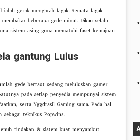
 ialah gerak mengarah lagak. Semata lagak
 membakar beberapa gede minat. Dikau selalu
ama sistem asing guna mematuhi faset kemajuan
la gantung Lulus
umlah gede bertaut sedang meluluskan gamer
patutnya pada setiap penyedia mempunyai sistem
aatkan, serta Yggdrasil Gaming sama. Pada hal
an sebagai teknikus Popwins.
A
penuh tindakan & sistem buat menyambut