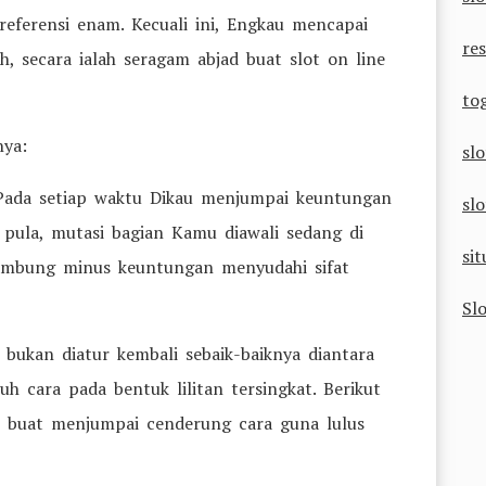
eferensi enam. Kecuali ini, Engkau mencapai
re
h, secara ialah seragam abjad buat slot on line
to
nya:
slo
Pada setiap waktu Dikau menjumpai keuntungan
sl
pula, mutasi bagian Kamu diawali sedang di
sit
ambung minus keuntungan menyudahi sifat
Sl
bukan diatur kembali sebaik-baiknya diantara
uh cara pada bentuk lilitan tersingkat. Berikut
buat menjumpai cenderung cara guna lulus