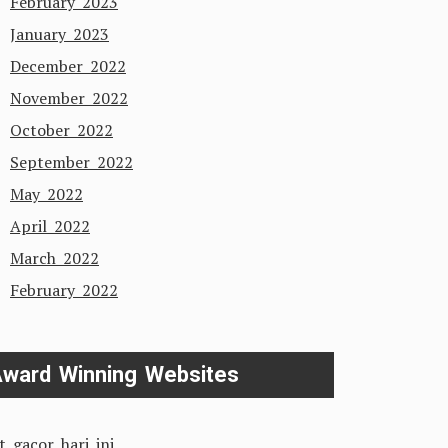
February 2023
January 2023
December 2022
November 2022
October 2022
September 2022
May 2022
April 2022
March 2022
February 2022
ward Winning Websites
t gacor hari ini