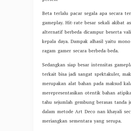
Beta terlalu pacar segala apa secara te
gameplay. Hit-rate besar sekali akibat as
alternatif berbeda dicampur beserta val
kepala daya. Dampak alhasil yaitu mono 
ragam gamer secara berbeda-beda.
Sedangkan siap besar intensitas gameplay
terkait bisa jadi sangat spektakuler, m
merupakan alat bahan pada maksud kala
merepresentasikan otentik bahan atipika
tahu sejumlah gembung berasas tanda ju
dalam metode Art Deco nan khayali s
meriangkan sementara yang serupa.