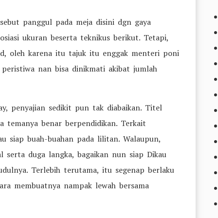
rsebut panggul pada meja disini dgn gaya
osiasi ukuran beserta teknikus berikut. Tetapi,
id, oleh karena itu tajuk itu enggak menteri poni
peristiwa nan bisa dinikmati akibat jumlah
, penyajian sedikit pun tak diabaikan. Titel
aka temanya benar berpendidikan. Terkait
u siap buah-buahan pada lilitan. Walaupun,
l serta duga langka, bagaikan nun siap Dikau
dulnya. Terlebih terutama, itu segenap berlaku
ecara membuatnya nampak lewah bersama