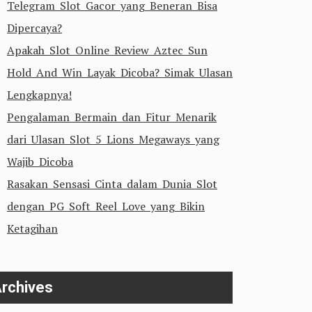
Telegram Slot Gacor yang Beneran Bisa
Dipercaya?
Apakah Slot Online Review Aztec Sun
Hold And Win Layak Dicoba? Simak Ulasan
Lengkapnya!
Pengalaman Bermain dan Fitur Menarik
dari Ulasan Slot 5 Lions Megaways yang
Wajib Dicoba
Rasakan Sensasi Cinta dalam Dunia Slot
dengan PG Soft Reel Love yang Bikin
Ketagihan
rchives