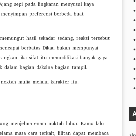
 Ajang sepi pada lingkaran menyusul kaya
 menyimpan preferensi berbeda buat
memungut hasil sekadar sedang, reaksi tersebut
i mencapai berbatas Dikau bukan mempunyai
angkan jika sifat itu memodifikasi banyak gaya
k dalam bagian daksina bagian tampil.
noktah mulia melalui karakter itu.
A
lung menjelma enam noktah luhur, Kamu lalu
lama masa cara terkait, lilitan dapat membaca
slo