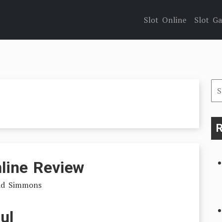
Slot Online
Slot Ga
Se
for
R
line Review
id Simmons
ul