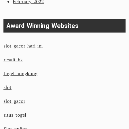
February 2022
Award Winning Websites
slot gacor hari ini
result hk
togel hongkong
slot
slot gacor
situs togel
Slot online