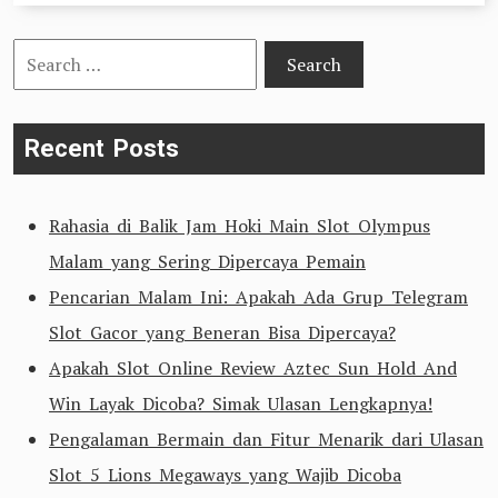
Search
for:
Recent Posts
Rahasia di Balik Jam Hoki Main Slot Olympus
Malam yang Sering Dipercaya Pemain
Pencarian Malam Ini: Apakah Ada Grup Telegram
Slot Gacor yang Beneran Bisa Dipercaya?
Apakah Slot Online Review Aztec Sun Hold And
Win Layak Dicoba? Simak Ulasan Lengkapnya!
Pengalaman Bermain dan Fitur Menarik dari Ulasan
Slot 5 Lions Megaways yang Wajib Dicoba