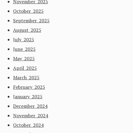
November 2025
October 2025
September 2025
August 2025
July 2025
June 2025
May 2025
April 2025
March 2025
February 2025
January 2025
December 2024
November 2024
October 2024