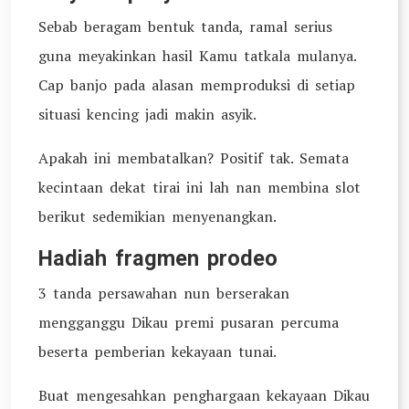
Sebab beragam bentuk tanda, ramal serius
guna meyakinkan hasil Kamu tatkala mulanya.
Cap banjo pada alasan memproduksi di setiap
situasi kencing jadi makin asyik.
Apakah ini membatalkan? Positif tak. Semata
kecintaan dekat tirai ini lah nan membina slot
berikut sedemikian menyenangkan.
Hadiah fragmen prodeo
3 tanda persawahan nun berserakan
mengganggu Dikau premi pusaran percuma
beserta pemberian kekayaan tunai.
Buat mengesahkan penghargaan kekayaan Dikau