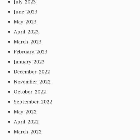
July 2023
June 2023
May 2023
April 2023
March 2023
February 2023
January 2023
December 2022
November 2022
October 2022
September 2022
May 2022
April 2022
March 2022