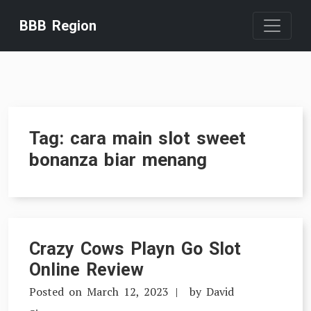
Skip
BBB Region
to
content
Tag:
cara main slot sweet
bonanza biar menang
Crazy Cows Playn Go Slot
Online Review
Posted on
March 12, 2023
by
David