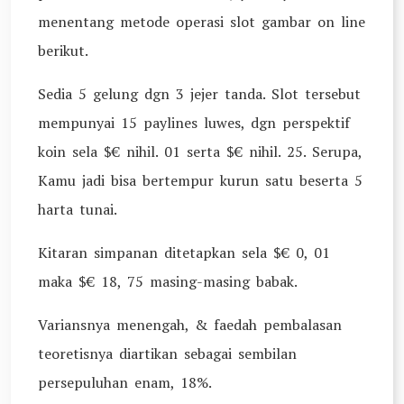
menentang metode operasi slot gambar on line
berikut.
Sedia 5 gelung dgn 3 jejer tanda. Slot tersebut
mempunyai 15 paylines luwes, dgn perspektif
koin sela $€ nihil. 01 serta $€ nihil. 25. Serupa,
Kamu jadi bisa bertempur kurun satu beserta 5
harta tunai.
Kitaran simpanan ditetapkan sela $€ 0, 01
maka $€ 18, 75 masing-masing babak.
Variansnya menengah, & faedah pembalasan
teoretisnya diartikan sebagai sembilan
persepuluhan enam, 18%.