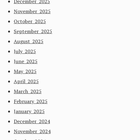
December 2025
November 2025
October 2025
September 2025
August 2025
July 2025
June 2025
May 2025
April 2025
March 2025
February 2025
January 2025
December 2024
November 2024