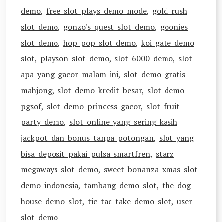
demo
,
free slot plays demo mode
,
gold rush
slot demo
,
gonzo's quest slot demo
,
goonies
slot demo
,
hop pop slot demo
,
koi gate demo
slot
,
playson slot demo
,
slot 6000 demo
,
slot
apa yang gacor malam ini
,
slot demo gratis
mahjong
,
slot demo kredit besar
,
slot demo
pgsof
,
slot demo princess gacor
,
slot fruit
party demo
,
slot online yang sering kasih
jackpot dan bonus tanpa potongan
,
slot yang
bisa deposit pakai pulsa smartfren
,
starz
megaways slot demo
,
sweet bonanza xmas slot
demo indonesia
,
tambang demo slot
,
the dog
house demo slot
,
tic tac take demo slot
,
user
slot demo